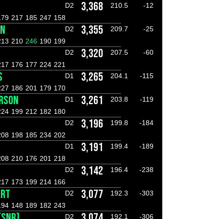
S
3,368
D2
210.5
-12
179
217
185
247
158
AN
3,355
D2
209.7
-25
213
210
246
190
199
3,320
D2
207.5
-60
217
176
177
224
221
S
3,265
D1
204.1
-115
227
186
201
179
170
ARSON
3,261
D1
203.8
-119
224
199
212
182
180
3,196
D2
199.8
-184
208
198
185
234
202
3,191
D1
199.4
-189
208
210
176
201
218
3,142
D2
196.4
-238
217
173
199
214
166
ART
3,077
D2
192.3
-303
194
148
189
182
243
(SNR)
3,074
D2
192.1
-306