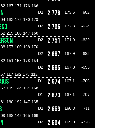
162
167
171
176
166
IN
2,778
D2
173.6
-602
204
183
172
190
179
ESO
2,756
D2
172.3
-624
162
219
188
147
160
ERSON
2,751
D2
171.9
-629
188
157
160
168
170
2,687
D2
167.9
-693
132
151
158
178
154
2,685
D2
167.8
-695
167
117
192
178
112
AKIS
2,674
D1
167.1
-706
167
199
144
154
168
2,673
D1
167.1
-707
161
190
192
147
135
S
2,669
D2
166.8
-711
209
189
142
165
168
AN
2,654
D2
165.9
-726