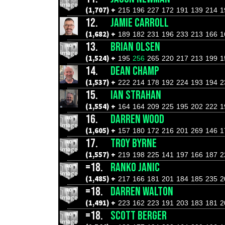
(1,707) +
215
196
227
172
191
139
214
1
12.
JAMIE CARROLL
(1,682) +
189
182
231
196
233
213
166
1
13.
BRIAN OLSEN
(1,524) +
195
256
265
220
217
213
199
1
14.
DEAN CHAMP
(1,537) +
222
214
178
192
224
193
194
2
15.
IAN STRAHAN
(1,554) +
164
164
209
225
195
202
222
1
16.
DARREN WOOD
(1,605) +
157
180
172
216
201
269
146
1
17.
TROY BYRNE
(1,557) +
219
198
225
141
197
166
187
2
=18.
RANKO JANIC
(1,485) +
217
166
181
201
184
185
235
2
=18.
DARREN WALTON
(1,491) +
223
162
223
191
203
183
181
2
=18.
SCOTT BERGER