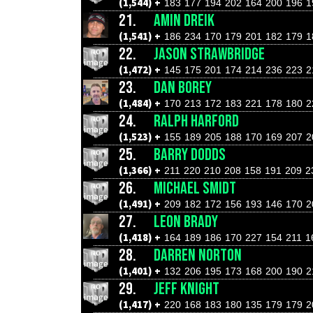
(1,544) +
183
177
194
202
164
200
196
1
21.
AMIN DREIK
(1,541) +
186
234
170
179
201
182
179
1
22.
JASON STRAWBRIDGE
(1,472) +
145
175
201
174
214
236
223
2
23.
DAN BOREY
(1,484) +
170
213
172
183
221
178
180
2
24.
RALPH HARFORD
(1,523) +
155
189
205
188
170
169
207
2
25.
BARRY DODDS
(1,366) +
211
220
210
208
158
191
209
2
26.
MICHAEL SMIDT
(1,491) +
209
182
172
156
193
146
170
2
27.
LEON BRADY
(1,418) +
164
189
186
170
227
154
211
1
28.
DARREN NORTON
(1,401) +
132
206
195
173
168
200
190
2
29.
JEFF KNIGHT
(1,417) +
220
168
183
180
135
179
179
2