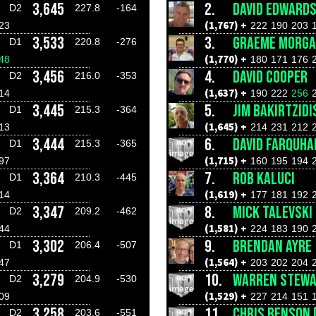
3,645
2.
DAVID EDWARD
D2
227.8
-164
(1,767) +
23
222
190
203
3,533
3.
GRAEME MORG
D1
220.8
-276
(1,770) +
48
180
171
176
3,456
4.
DAVID COOPER
D2
216.0
-353
(1,637) +
14
190
222
256
3,445
5.
JIM BAKIRTZIDI
D1
215.3
-364
(1,645) +
13
214
231
212
3,444
6.
DAVID FARQUH
D1
215.3
-365
(1,715) +
97
160
195
194
3,364
7.
ROB KALUCI
D1
210.3
-445
(1,619) +
14
177
181
192
3,347
8.
MICK TALEVSKI
D2
209.2
-462
(1,581) +
44
224
183
190
3,302
9.
BRENDAN AYRE
D1
206.4
-507
(1,564) +
47
203
202
204
3,279
10.
WARREN STEW
D2
204.9
-530
(1,529) +
09
227
214
151
3,258
11.
CHRIS BENSON 
D2
203.6
-551