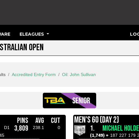
ARE
ELEAGUES
LOG
USTRALIAN OPEN
lts
Accredited Entry Form
Oil: John Sullivan
MEN'S 60 (DAY 2)
PINS
AVG
CUT
3,809
1.
MICHAEL HOLD
D1
238.1
0
(1,749) +
45
187
227
179