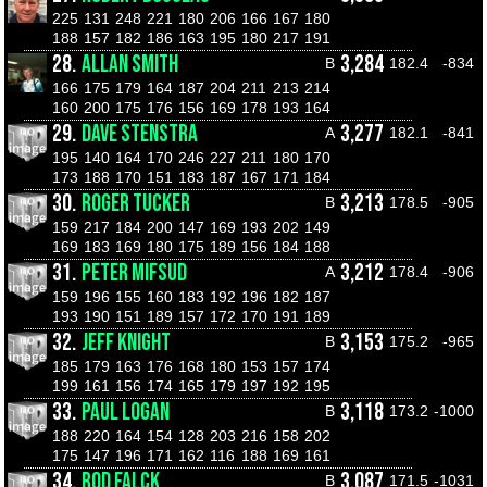
225
131
248
221
180
206
166
167
180
188
157
182
186
163
195
180
217
191
28.
ALLAN SMITH
3,284
B
182.4
-834
166
175
179
164
187
204
211
213
214
160
200
175
176
156
169
178
193
164
29.
DAVE STENSTRA
3,277
A
182.1
-841
195
140
164
170
246
227
211
180
170
173
188
170
151
183
187
167
171
184
30.
ROGER TUCKER
3,213
B
178.5
-905
159
217
184
200
147
169
193
202
149
169
183
169
180
175
189
156
184
188
31.
PETER MIFSUD
3,212
A
178.4
-906
159
196
155
160
183
192
196
182
187
193
190
151
189
157
172
170
191
189
32.
JEFF KNIGHT
3,153
B
175.2
-965
185
179
163
176
168
180
153
157
174
199
161
156
174
165
179
197
192
195
33.
PAUL LOGAN
3,118
B
173.2
-1000
188
220
164
154
128
203
216
158
202
175
147
196
171
162
116
188
169
161
34.
ROD FALCK
3,087
B
171.5
-1031