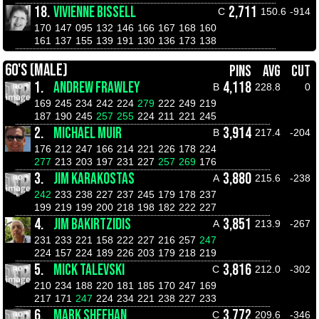
18.
VIVIENNE BISSELL
2,711
C
150.6
-914
170
147
095
132
146
166
167
168
160
161
137
155
139
191
130
136
173
138
60'S (MALE)
PINS
AVG
CUT
1.
ANDREW FRAWLEY
4,118
B
228.8
0
169
245
234
242
224
279
222
249
219
187
190
245
257
255
224
211
221
245
2.
MICHAEL MUIR
3,914
B
217.4
-204
176
212
247
166
214
221
226
178
224
277
213
203
197
231
227
257
269
176
3.
JIM KARAKOSTAS
3,880
A
215.6
-238
242
233
238
227
237
245
179
178
237
199
219
199
200
218
198
182
222
227
4.
JIM BAKIRTZIDIS
3,851
A
213.9
-267
231
233
221
158
222
227
216
257
247
224
157
224
189
226
203
179
218
219
5.
MICK TALEVSKI
3,816
C
212.0
-302
210
234
188
220
181
185
170
247
169
217
171
247
224
234
221
238
227
233
6.
MARK SHEEHAN
3,772
C
209.6
-346