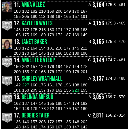
11.
ANNA ALLEZ
3,164
A
175.8
-461
188
182
182
210
169
206
149
170
167
155
205
180
112
189
187
165
157
191
12.
KAYLEEN WATTS
3,156
A
175.3
-469
145
172
175
215
180
171
177
198
168
166
175
169
189
179
172
187
169
149
13.
JANET BAKER
3,155
B
175.3
-470
169
172
164
154
181
210
177
145
211
203
170
154
145
173
166
182
189
190
14.
ANNETTE BATEUP
3,144
C
174.7
-481
150
202
157
129
179
194
157
144
178
200
155
210
168
179
172
190
179
201
15.
SHIRLEY WRATHMALL
3,137
A
174.3
-488
142
227
160
175
161
178
156
198
180
181
158
209
137
179
162
156
223
155
16.
BELINDA MIFSUD
3,055
A
169.7
-570
162
187
147
145
155
188
174
174
182
152
148
179
173
212
181
179
157
160
17.
DEBBIE STAIER
2,811
C
156.2
-814
136
146
157
203
172
157
135
148
202
148
146
142
174
150
167
139
147
142