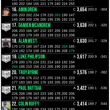
180
202
184
156
221
179
240
224
255
16.
AMIN DREIK
3,654
C
203.0
-304
205
203
202
234
178
210
263
190
147
145
200
200
236
200
195
235
192
219
17.
DAMIEN MCANDREW
3,638
C
202.1
-320
206
203
166
187
210
197
205
194
233
264
193
179
149
222
199
210
213
208
18.
ALAN WEST
3,630
C
201.7
-328
170
173
180
167
214
195
202
264
185
224
182
174
158
246
213
196
208
279
19.
LUKE PHILIPSON
3,617
A
200.9
-341
178
200
170
224
231
214
163
192
194
266
188
210
156
212
205
190
225
199
20.
TROY BYRNE
3,576
B
198.7
-382
173
236
176
212
171
255
216
211
223
177
183
183
181
176
193
205
203
202
21.
PAUL BATTAIA
3,422
A
190.1
-536
226
208
198
163
223
180
178
205
206
179
198
179
187
182
169
186
177
178
22.
COLIN RUFFY
3,414
C
189.7
-544
192
194
162
196
224
183
175
221
189