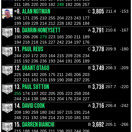
211
185
220
203
182
248
182
206
257
=8.
ALAN NOTMAN
3,805
C
211.4
-153
245
171
235
210
255
204
223
243
177
199
169
228
214
212
228
182
226
184
10.
DARRIN HONEYSETT
3,791
A
210.6
-167
190
206
206
279
223
165
200
211
189
194
218
218
216
227
242
234
197
176
11.
PAUL REUS
3,778
C
209.9
-180
244
210
172
203
164
215
209
226
234
215
192
236
236
193
244
191
205
189
12.
GRANT OTAGO
3,749
B
208.3
-209
225
244
182
205
175
211
245
206
203
227
221
163
213
159
190
208
237
235
13.
PAUL SUTTON
3,738
B
207.7
-220
255
174
187
202
205
205
223
258
204
244
214
138
186
212
204
176
224
227
14.
DAVID COOK
3,716
A
206.4
-242
208
190
259
180
242
167
215
191
214
246
211
192
194
214
210
210
181
192
15.
DARREN BIANCHI
3,692
B
205.1
-266
215
188
184
205
211
196
202
244
206