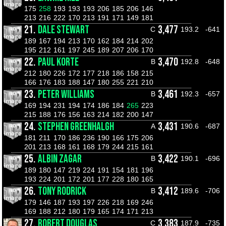
175
258
193
193
193
206
185
206
146
213
216
222
170
213
191
171
149
181
21.
DALE STEWART
3,477
C
193.2
-641
189
167
194
213
170
162
184
214
202
195
212
161
197
245
189
207
206
170
22.
PAUL KORTE
3,470
B
192.8
-648
212
180
226
172
177
218
186
158
215
166
176
183
188
147
180
255
221
210
23.
PETER WILLIAMS
3,461
B
192.3
-657
169
194
231
194
174
186
184
265
223
215
188
176
156
163
214
182
200
147
24.
STEPHEN GREENHALGH
3,431
A
190.6
-687
181
211
170
186
236
190
166
175
206
201
213
168
161
168
179
244
215
161
25.
ALBIN ZAGAR
3,422
B
190.1
-696
189
180
147
219
224
191
154
181
196
193
224
201
172
201
177
228
180
165
26.
TONY RODRICK
3,412
B
189.6
-706
179
146
187
193
197
226
218
169
246
169
188
212
180
179
165
174
171
213
27.
ROBERT DOUGLAS
3,383
C
187.9
-735