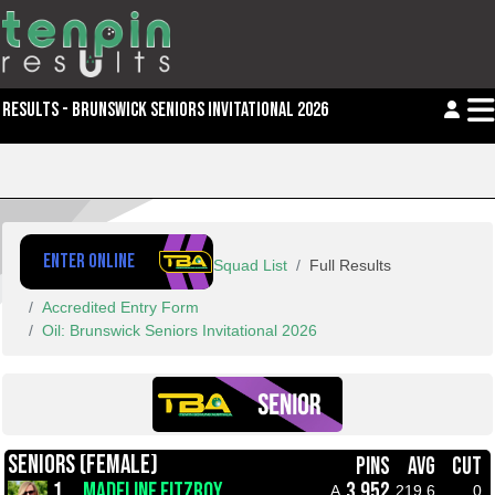
RESULTS - BRUNSWICK SENIORS INVITATIONAL 2026
ENTER ONLINE
Squad List
Full Results
Accredited Entry Form
Oil: Brunswick Seniors Invitational 2026
SENIORS (FEMALE)
PINS
AVG
CUT
1.
MADELINE FITZROY
3,952
A
219.6
0