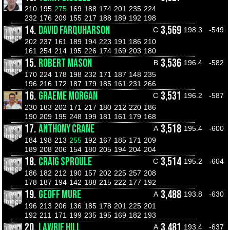
210
195
275
169
188
174
201
235
224
232
176
209
155
217
188
189
192
198
14.
DAVID FARQUHARSON
3,569
C
198.3
-549
202
237
161
189
194
223
191
186
210
161
254
214
195
226
174
169
203
180
15.
ROBERT MASON
3,536
B
196.4
-582
170
224
178
198
232
171
187
148
235
196
216
172
187
179
185
161
231
266
16.
GRAEME MORGAN
3,531
C
196.2
-587
230
183
202
171
217
180
212
220
186
190
209
195
248
199
181
161
179
168
17.
ANTHONY CRANE
3,518
A
195.4
-600
184
198
213
255
192
167
185
171
209
189
208
206
154
180
205
194
204
204
18.
CRAIG SPROULE
3,514
C
195.2
-604
186
182
212
190
157
202
225
257
208
178
187
194
142
188
215
222
177
192
19.
GEOFF MURE
3,488
A
193.8
-630
196
213
206
136
185
178
201
225
201
192
211
171
199
235
195
169
182
193
20.
LAWRIE HILL
3,481
A
193.4
-637