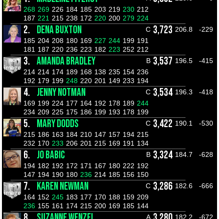
268
269
226
184
185
203
219
230
212
187
221
215
238
172
220
200
279
224
2.
DENA BUXTON
3,723
C
206.8
-229
185
204
208
180
169
227
244
199
191
181
187
220
236
223
182
223
252
212
3.
AMANDA BRADLEY
3,537
B
196.5
-415
214
214
174
189
168
138
235
154
236
192
179
199
248
220
201
149
233
194
4.
JENNY NOTMAN
3,534
C
196.3
-418
169
199
224
177
164
192
178
189
244
234
209
225
175
186
199
193
178
199
5.
MARY DODDS
3,422
C
190.1
-530
215
186
163
184
210
147
157
194
215
232
170
233
206
201
215
169
191
134
6.
JO BABIC
3,324
B
184.7
-628
194
182
192
172
171
167
180
222
192
147
194
190
180
236
214
185
156
150
7.
KAREN NEWMAN
3,286
C
182.6
-666
164
152
245
183
177
170
188
159
209
236
155
161
174
215
200
169
185
144
8.
SUZANNE WENZEL
3,280
A
182.2
-672