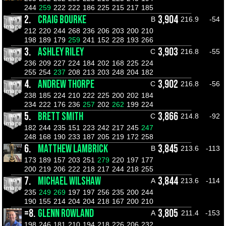
244
259
222
222
186
225
215
217
185
2.
CRAIG BOURKE
3,904
B
216.9
-54
212
220
244
268
236
206
203
200
210
198
189
179
259
241
152
228
193
266
3.
ASHLEY RILEY
3,903
C
216.8
-55
236
209
227
224
184
202
168
225
224
255
254
237
208
213
203
248
204
182
4.
ANDREW THORPE
3,902
C
216.8
-56
238
185
224
210
222
225
200
202
184
234
222
176
236
257
202
262
199
224
5.
BRETT SMITH
3,866
C
214.8
-92
182
244
235
151
223
242
217
245
247
248
168
190
233
187
205
219
172
258
6.
MATTHEW LAMBRICK
3,845
B
213.6
-113
173
189
157
203
251
279
220
197
177
200
219
206
222
218
217
244
218
255
7.
MICHAEL WILSHAW
3,844
A
213.6
-114
235
249
269
197
197
256
235
200
244
190
155
214
204
204
218
167
200
210
=8.
GLENN ROWLAND
3,805
A
211.4
-153
198
246
181
210
194
218
226
206
232