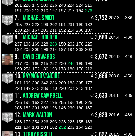
201
220
145
180
226
243
224
224
215
191
200
212
210
197
197
217
194
276
7.
MICHAEL SMIDT
3,732
A
207.3
-386
205
223
223
199
202
191
231
190
182
230
234
167
205
211
192
214
236
197
8.
MICHAEL HOLDEN
3,680
C
204.4
-438
237
196
169
228
263
150
202
170
225
192
205
200
196
214
197
194
239
203
9.
DAVID EDWARDS
3,672
C
204.0
-446
217
208
166
215
252
230
246
195
199
199
254
172
186
193
178
180
170
212
10.
RAYMOND VANDINE
3,668
A
203.8
-450
181
199
208
242
236
209
188
205
177
228
149
243
239
140
220
204
213
187
11.
ANDREW CAMPBELL
3,633
C
201.8
-485
236
198
162
227
195
255
196
190
226
208
182
201
206
198
146
230
190
187
12.
MARK WALTON
3,629
A
201.6
-489
183
179
254
226
203
223
225
155
183
211
194
191
204
182
232
202
154
228
13.
TERRY BISSELL
3,627
C
201.5
-491