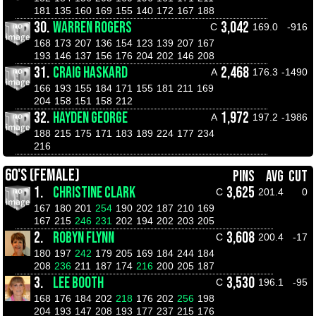
181
135
160
169
155
140
172
167
188
30.
WARREN ROGERS
3,042
C
169.0
-916
168
173
207
136
154
123
139
207
167
193
146
137
156
176
204
202
146
208
31.
CRAIG HASKARD
2,468
A
176.3
-1490
166
193
155
184
171
155
181
211
169
204
158
151
158
212
32.
HAYDEN GEORGE
1,972
A
197.2
-1986
188
215
175
171
183
189
224
177
234
216
60'S (FEMALE)
PINS
AVG
CUT
1.
CHRISTINE CLARK
3,625
C
201.4
0
167
180
201
254
190
202
187
210
169
167
215
246
231
202
194
202
203
205
2.
ROBYN FLYNN
3,608
C
200.4
-17
180
197
242
179
205
169
184
244
184
208
236
211
187
174
216
200
205
187
3.
LEE BOOTH
3,530
C
196.1
-95
168
176
184
202
218
176
202
256
198
204
193
147
208
193
177
237
215
176