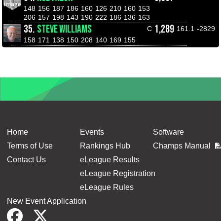
148
156
187
186
160
126
210
160
153
206
157
198
143
190
222
186
136
163
35.
STEVE WILLIAMS
1,289
C
161.1
-2829
158
171
138
150
208
140
169
155
Home
Events
Software
Terms of Use
Rankings Hub
Champs Manual
Contact Us
eLeague Results
eLeague Registration
eLeague Rules
New Event Application