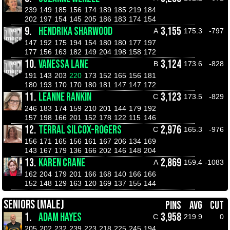
239
149
185
156
174
189
185
219
184
202
197
154
145
205
186
183
174
154
9.
HENDRIKA SHARWOOD
3,155
A
175.3
-797
147
192
175
194
154
180
180
177
197
177
156
163
182
149
204
198
158
172
10.
VANESSA LANE
3,124
B
173.6
-828
191
143
203
220
173
152
165
156
181
180
193
170
170
180
181
147
147
172
11.
LEANNE RANKIN
3,123
C
173.5
-829
246
183
174
159
210
201
144
179
192
157
198
166
201
152
178
122
115
146
12.
TERRAL SILCOX-ROGERS
2,976
C
165.3
-976
156
171
165
156
161
167
206
134
169
143
167
179
136
166
202
146
148
204
13.
KAREN CRANE
2,869
A
159.4
-1083
162
204
179
201
166
168
140
166
166
152
148
129
163
120
169
137
155
144
SENIORS (MALE)
PINS
AVG
CUT
1.
ADAM HAYES
3,958
C
219.9
0
205
202
232
239
223
218
225
245
194