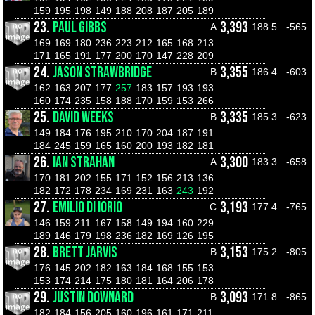
159
195
198
149
188
208
187
205
189
23.
PAUL GIBBS
3,393
A
188.5
-565
169
169
180
236
223
212
165
168
213
171
165
191
177
200
170
147
228
209
24.
JASON STRAWBRIDGE
3,355
B
186.4
-603
162
163
207
177
257
183
157
193
193
160
174
235
158
188
170
159
153
266
25.
DAVID WEEKS
3,335
B
185.3
-623
149
184
176
195
210
170
204
187
191
184
245
159
165
160
200
193
182
181
26.
IAN STRAHAN
3,300
A
183.3
-658
170
181
202
155
171
152
156
213
136
182
172
178
234
169
231
163
243
192
27.
EMILIO DI IORIO
3,193
C
177.4
-765
146
159
211
167
158
149
194
160
229
189
146
179
198
236
182
169
126
195
28.
BRETT JARVIS
3,153
B
175.2
-805
176
145
202
182
163
184
168
155
153
153
174
214
175
180
181
164
206
178
29.
JUSTIN DOWNARD
3,093
B
171.8
-865
182
184
156
205
160
196
161
171
211