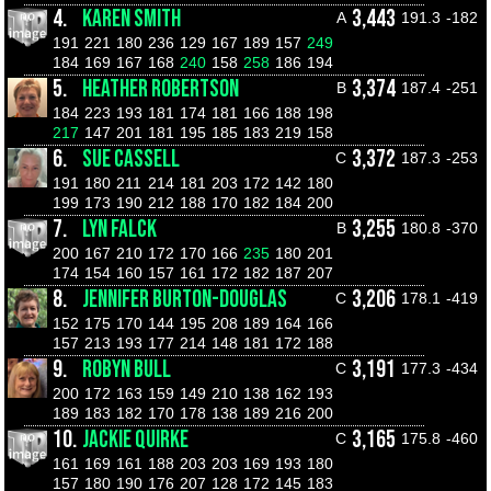
4.
KAREN SMITH
3,443
A
191.3
-182
191
221
180
236
129
167
189
157
249
184
169
167
168
240
158
258
186
194
5.
HEATHER ROBERTSON
3,374
B
187.4
-251
184
223
193
181
174
181
166
188
198
217
147
201
181
195
185
183
219
158
6.
SUE CASSELL
3,372
C
187.3
-253
191
180
211
214
181
203
172
142
180
199
173
190
212
188
170
182
184
200
7.
LYN FALCK
3,255
B
180.8
-370
200
167
210
172
170
166
235
180
201
174
154
160
157
161
172
182
187
207
8.
JENNIFER BURTON-DOUGLAS
3,206
C
178.1
-419
152
175
170
144
195
208
189
164
166
157
213
193
177
214
148
181
172
188
9.
ROBYN BULL
3,191
C
177.3
-434
200
172
163
159
149
210
138
162
193
189
183
182
170
178
138
189
216
200
10.
JACKIE QUIRKE
3,165
C
175.8
-460
161
169
161
188
203
203
169
193
180
157
180
190
176
207
128
172
145
183