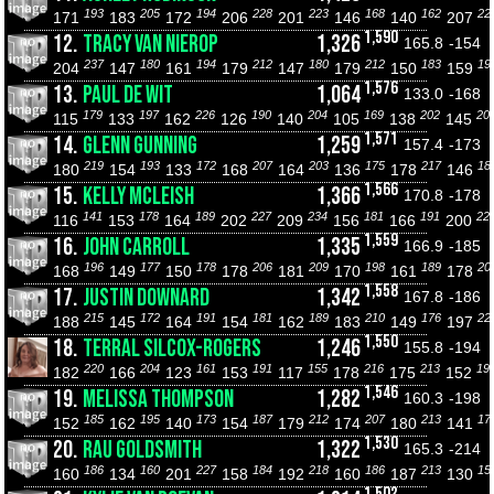
193
205
194
228
223
168
162
22
171
183
172
206
201
146
140
207
1,590
12.
TRACY VAN NIEROP
1,326
165.8
-154
237
180
194
212
180
212
183
19
204
147
161
179
147
179
150
159
1,576
13.
PAUL DE WIT
1,064
133.0
-168
179
197
226
190
204
169
202
20
115
133
162
126
140
105
138
145
1,571
14.
GLENN GUNNING
1,259
157.4
-173
219
193
172
207
203
175
217
18
180
154
133
168
164
136
178
146
1,566
15.
KELLY MCLEISH
1,366
170.8
-178
141
178
189
227
234
181
191
22
116
153
164
202
209
156
166
200
1,559
16.
JOHN CARROLL
1,335
166.9
-185
196
177
178
206
209
198
189
20
168
149
150
178
181
170
161
178
1,558
17.
JUSTIN DOWNARD
1,342
167.8
-186
215
172
191
181
189
210
176
22
188
145
164
154
162
183
149
197
1,550
18.
TERRAL SILCOX-ROGERS
1,246
155.8
-194
220
204
161
191
155
216
213
19
182
166
123
153
117
178
175
152
1,546
19.
MELISSA THOMPSON
1,282
160.3
-198
185
195
173
187
212
207
213
17
152
162
140
154
179
174
180
141
1,530
20.
RAU GOLDSMITH
1,322
165.3
-214
186
160
227
184
218
186
213
15
160
134
201
158
192
160
187
130
1,502