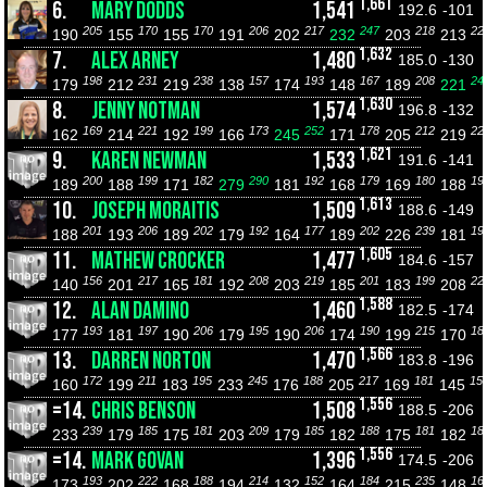
1,661
6.
MARY DODDS
1,541
192.6
-101
205
170
170
206
217
247
218
22
190
155
155
191
202
232
203
213
1,632
7.
ALEX ARNEY
1,480
185.0
-130
198
231
238
157
193
167
208
24
179
212
219
138
174
148
189
221
1,630
8.
JENNY NOTMAN
1,574
196.8
-132
169
221
199
173
252
178
212
22
162
214
192
166
245
171
205
219
1,621
9.
KAREN NEWMAN
1,533
191.6
-141
200
199
182
290
192
179
180
19
189
188
171
279
181
168
169
188
1,613
10.
JOSEPH MORAITIS
1,509
188.6
-149
201
206
202
192
177
202
239
19
188
193
189
179
164
189
226
181
1,605
11.
MATHEW CROCKER
1,477
184.6
-157
156
217
181
208
219
201
199
22
140
201
165
192
203
185
183
208
1,588
12.
ALAN DAMINO
1,460
182.5
-174
193
197
206
195
206
190
215
18
177
181
190
179
190
174
199
170
1,566
13.
DARREN NORTON
1,470
183.8
-196
172
211
195
245
188
217
181
15
160
199
183
233
176
205
169
145
1,556
=14.
CHRIS BENSON
1,508
188.5
-206
239
185
181
209
185
188
181
18
233
179
175
203
179
182
175
182
1,556
=14.
MARK GOVAN
1,396
174.5
-206
193
222
188
214
152
184
235
16
173
202
168
194
132
164
215
148