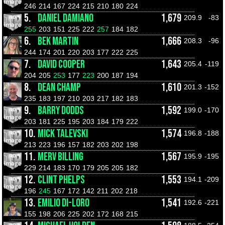
246
214
167
224
215
210
180
224
5.
DANIEL DAMIANO
1,679
209.9
-83
255
203
151
225
222
257
184
182
6.
BEK MARTIN
1,666
208.3
-96
244
174
201
220
203
177
222
225
7.
DAVID COOPER
1,643
205.4
-119
204
205
253
177
223
200
187
194
8.
DEAN CHAMP
1,610
201.3
-152
235
183
197
210
203
217
182
183
9.
BARRY DODDS
1,592
199.0
-170
203
181
225
195
203
184
179
222
10.
MICK TALEVSKI
1,574
196.8
-188
213
223
196
157
182
203
202
198
11.
MERV BILLING
1,567
195.9
-195
229
214
183
170
179
205
205
182
12.
CLINT PHELPS
1,553
194.1
-209
196
245
167
172
142
211
202
218
13.
EMILIO DI-LORO
1,541
192.6
-221
155
198
206
225
202
172
168
215