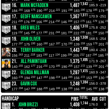
1,543
16.
MARK MCFADDEN
1,487
185.9
-219
191
175
197
221
198
190
185
18
184
168
190
214
191
183
178
179
1,511
17.
GEOFF NANSCAWEN
1,367
170.9
-251
229
194
184
232
164
175
179
15
211
176
166
214
146
157
161
136
1,510
18.
GREG WILES
1,406
175.8
-252
132
158
190
244
194
235
194
16
119
145
177
231
181
222
181
150
1,508
19.
JOHN OLIVER
1,348
168.5
-254
197
195
180
187
190
159
179
22
177
175
160
167
170
139
159
201
1,499
20.
TERRY BARKER
1,443
180.4
-263
163
218
190
124
206
212
194
19
156
211
183
117
199
205
187
185
1,495
21.
JILL PAMINTUAN
1,375
171.9
-267
155
177
231
185
205
172
154
21
140
162
216
170
190
157
139
201
1,415
22.
GLENDA MILLMAN
1,287
160.9
-347
176
210
163
214
165
172
169
14
160
194
147
198
149
156
153
130
1,384
23.
GAVIN COX
1,248
156.0
-378
194
164
205
166
155
183
162
15
177
147
188
149
138
166
145
138
TOTAL
HANDICAP
PINS
AVG
CUT
1,744
1.
JOHN BRIZZI
1,408
176.0
0
216
224
234
228
231
211
203
19