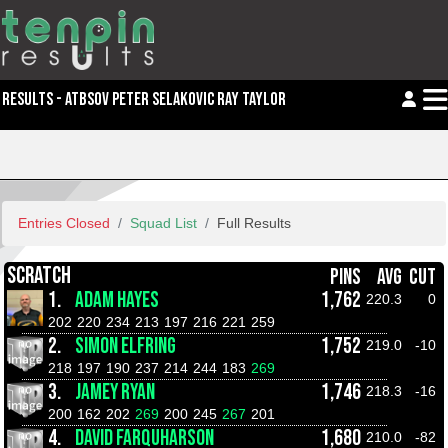
RESULTS - ATBSOV PETER SELAKOVIC RAY TAYLOR
Entries Closed
Squad List
Full Results
SCRATCH
PINS
AVG
CUT
1.
ADAM HAYES
1,762
220.3
0
202
220
234
213
197
216
221
259
2.
SIMON ELFRING
1,752
219.0
-10
218
197
190
237
214
244
183
269
3.
JAMEY RYAN
1,746
218.3
-16
200
162
202
269
200
245
267
201
4.
DAVID FARQUHARSON
1,680
210.0
-82