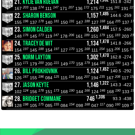
21.
KYLIE VAN ROEVAN
1,214
151.8
-242
203
174
147
207
172
211
161
227
167
138
111
171
136
175
125
191
1,485
22.
SHARON BENSON
1,157
144.6
-259
196
178
181
191
188
168
205
17
155
137
140
150
147
127
164
137
1,484
23.
SIMON CALDER
1,260
157.5
-260
176
173
147
206
189
179
183
23
148
145
119
178
161
151
155
203
1,478
24.
TRACEY DE WIT
1,134
141.8
-266
197
188
197
170
168
154
206
19
154
145
154
127
125
111
163
155
1,470
25.
NORM LAYTON
1,302
162.8
-274
171
200
221
170
179
185
180
16
150
179
200
149
158
164
159
143
1,452
26.
BILL PROKHOVNIK
1,124
140.5
-292
167
196
125
156
207
235
208
15
126
155
084
115
166
194
167
117
1,322
27.
JASON KEYTE
1,146
143.3
-422
124
178
173
190
166
146
190
15
102
156
151
168
144
124
168
133
1,306
28.
BRIDGET COMMANE
746
93.3
-438
198
175
155
154
168
117
160
17
128
105
085
084
098
047
090
109