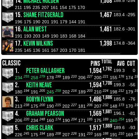
14.
MICHAEL HOLDEN
1,508
188.5
-254
211
195
235
207
161
154
175
170
15.
SHANE FITZGERALD
1,467
183.4
-295
196
175
190
201
191
179
144
191
16.
ALAN WEST
1,461
182.6
-301
191
193
203
149
190
183
168
184
17.
KEVIN WILKINS
1,398
174.8
-364
235
145
136
161
167
203
170
181
TOTAL
CLASSIC
PINS
AVG
CUT
1,762
1.
PETER GALLAGHER
1,594
199.3
0
255
279
199
210
227
221
176
19
234
258
178
189
206
200
155
174
1,706
2.
KEITH NEAVE
1,594
199.3
-56
194
205
259
216
203
224
212
19
180
191
245
202
189
210
198
179
1,686
3.
ROBYN FLYNN
1,486
185.8
-76
238
200
215
227
206
232
173
19
213
175
190
202
181
207
148
170
1,681
4.
GRAHAM PEARSON
1,569
196.1
-81
220
248
174
204
185
189
254
20
206
234
160
190
171
175
240
193
1,669
5.
CHRIS CLARK
1,517
189.6
-93
245
194
208
226
210
188
210
18
226
175
189
207
191
169
191
169