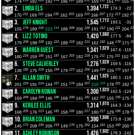
174
182
192
186
189
169
161
155
1,722
2.
LINDA ELS
1,394
174.3
-22
211
210
235
203
210
207
213
23
170
169
194
162
169
166
172
192
1,713
3.
JEFF KNIGHT
1,545
193.1
-31
176
210
244
209
226
212
211
22
155
189
223
188
205
191
190
204
1,660
4.
LIZZ TOTINO
1,420
177.5
-84
209
228
222
218
212
192
178
20
179
198
192
188
182
162
148
171
1,629
5.
WARREN GUEST
1,341
167.6
-115
216
195
187
203
218
211
211
18
180
159
151
167
182
175
175
152
1,628
6.
STEVE CALVERLEY
1,276
159.5
-116
182
219
194
223
206
193
170
24
138
175
150
179
162
149
126
197
1,625
7.
ALLAN SMITH
1,441
180.1
-119
224
214
167
174
207
233
201
20
201
191
144
151
184
210
178
182
1,620
8.
CAROLYN ROWAN
1,300
162.5
-124
209
224
186
208
181
202
195
21
169
184
146
168
141
162
155
175
1,610
9.
KERILEE ELLIS
1,314
164.3
-134
205
213
182
195
217
217
166
21
168
176
145
158
180
180
129
178
1,606
10.
BRIAN COLEMAN
1,390
173.8
-138
172
235
233
176
202
181
180
22
145
208
206
149
175
154
153
200
1,602
11.
ASHLEY ROBINSON
1,426
178.3
-142