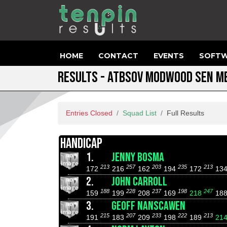
HOME
CONTACT
EVENTS
SOFTW
RESULTS - ATBSOV MODWOOD SEN M
Entries Closed
Squad List
Full Results
HANDICAP
1.
JENNY BOSMA
213
257
203
235
213
172
216
162
194
172
13
2.
JOHN CARROLL
188
228
237
198
247
159
199
208
169
218
18
3.
GEOFF NANSCAWEN
215
207
233
222
213
191
183
209
198
189
21