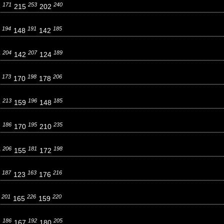
171
253
240
3
215
202
194
191
185
1
148
142
204
207
189
9
142
124
173
198
206
5
170
178
213
196
185
6
159
148
186
195
235
1
170
210
206
181
198
0
155
172
187
163
216
7
123
176
201
226
220
0
165
159
186
192
205
1
167
180