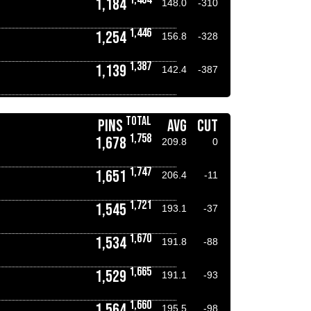
1,184
148.0
-310
1,446
1,254
156.8
-328
1,387
1,139
142.4
-387
TOTAL
PINS
AVG
CUT
1,758
1,678
209.8
0
1,747
1,651
206.4
-11
1,721
1,545
193.1
-37
1,670
1,534
191.8
-88
1,665
1,529
191.1
-93
1,660
1,564
195.5
-98