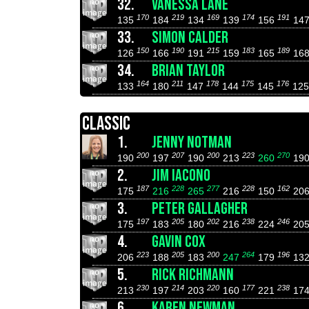
32.
VANESSA LANE
170
219
169
174
191
135
184
134
139
156
14
33.
SIMON CALDER
150
190
215
183
189
126
166
191
159
165
16
34.
BRIAN TAYLOR
164
211
178
175
176
133
180
147
144
145
12
CLASSIC
1.
JENNY NOTMAN
200
207
200
223
270
190
197
190
213
260
19
2.
JIM IACONO
187
228
277
228
162
175
216
265
216
150
20
3.
PETER GALLAGHER
197
205
202
238
246
175
183
180
216
224
20
4.
GAVIN COX
223
205
200
264
196
206
188
183
247
179
13
5.
RICK RICHMANN
230
214
220
177
238
213
197
203
160
221
17
6.
KAREN NEWMAN