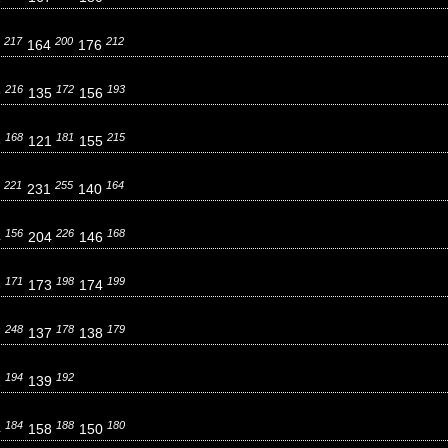
217
200
212
1
164
176
216
172
193
9
135
156
168
181
215
8
121
155
221
255
164
7
231
140
156
226
168
4
204
146
171
198
199
6
173
174
248
178
179
7
137
138
194
192
1
139
184
188
180
4
158
150