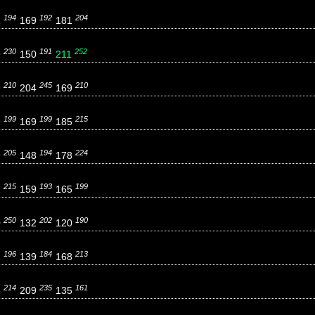
194
192
204
1
169
181
230
191
252
9
150
211
210
245
210
9
204
169
199
199
215
9
169
185
205
194
224
9
148
178
215
193
199
1
159
165
250
202
190
0
132
120
196
184
213
1
139
168
214
235
161
8
209
135