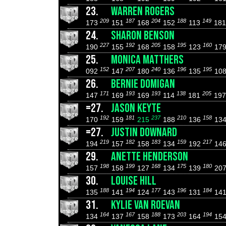
23.
WARREN ROGERS
209
187
204
188
149
173
151
168
152
113
18
24.
SHARON BENSON
227
192
205
195
160
190
155
168
158
123
17
25.
MONICA MATTHERS
152
207
240
196
195
092
147
180
136
135
10
26.
BERNIE DOMIGAN
171
193
193
138
205
147
169
169
114
181
19
=27.
JASON KEYTE
192
181
237
210
158
170
159
215
188
136
13
=27.
JUSTIN DOWNARD
219
182
183
159
217
194
157
158
134
192
14
29.
ANETTE HENDERSON
198
199
168
175
180
157
158
127
134
139
20
30.
LOUISE HILL
188
194
177
196
184
135
141
124
143
131
14
31.
KYLIE VAN ROEVAN
164
167
188
203
194
134
137
158
173
164
15