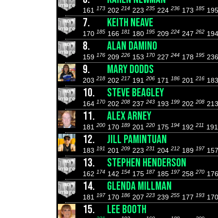
173
214
235
236
185
161
202
223
224
173
19
7.
KEITH NEAVE
185
181
195
224
262
170
166
180
209
247
19
8.
ALAN DAMINO
176
226
170
244
195
159
209
153
227
178
23
9.
MARY DODDS
218
217
206
186
216
203
202
191
171
201
18
10.
STEVE BEAGLEY
170
208
243
199
208
164
202
237
193
202
21
11.
ALEX ARNEY
200
189
220
194
211
181
170
201
175
192
19
12.
JILL PAMINTUAN
191
209
231
212
197
183
201
223
204
189
15
13.
STEPHEN HENDERSON
174
154
187
197
270
162
142
175
185
258
17
14.
GLENDA MILLMAN
197
186
223
255
193
181
170
207
239
177
17
15.
LEE BOOTH