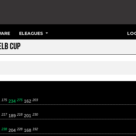
ARE
ELEAGUES
LOG
ELB CUP
175
275
203
4
234
162
217
218
230
8
189
201
238
228
192
4
204
168