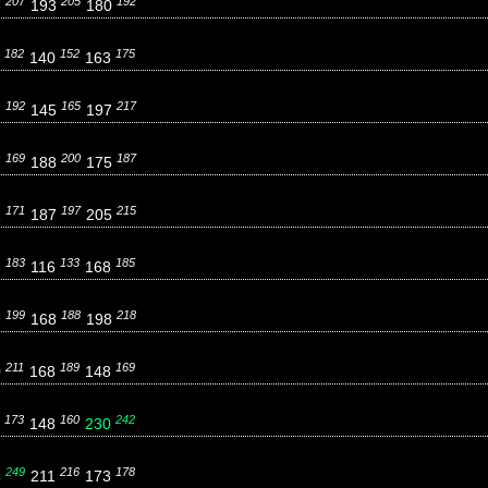
207
205
192
5
193
180
182
152
175
0
140
163
192
165
217
2
145
197
169
200
187
7
188
175
171
197
215
1
187
205
183
133
185
6
116
168
199
188
218
9
168
198
211
189
169
0
168
148
173
160
242
1
148
230
249
216
178
4
211
173