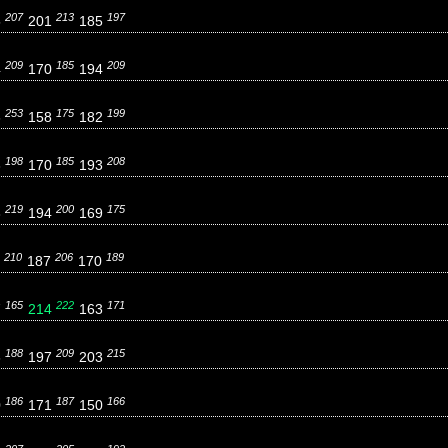
207
213
197
5
201
185
209
185
209
4
170
194
253
175
199
6
158
182
198
185
208
3
170
193
219
200
175
3
194
169
210
206
189
1
187
170
165
222
171
7
214
163
188
209
215
6
197
203
186
187
166
0
171
150