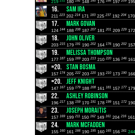
231
192
160
188
209
219
180
148
176
197
19
16.
SAM IRA
223
214
183
237
204
211
202
171
225
192
17
17.
MARK GOVAN
144
208
207
201
229
124
188
187
181
209
17
18.
JOHN OLIVER
215
191
202
176
202
203
179
190
164
190
15
19.
MELISSA THOMPSON
187
169
213
220
146
177
159
203
210
136
16
=20.
STAN BOSMA
174
222
220
210
190
157
205
203
193
173
16
=20.
JEFF KNIGHT
167
179
208
181
177
147
159
188
161
157
17
22.
ASHLEY ROBINSON
217
159
191
199
172
196
138
170
178
151
19
23.
JOSEPH MORAITIS
169
211
162
161
216
157
199
150
149
204
16
24.
MARK MCFADDEN
160
166
195
165
161
155
161
190
160
156
24