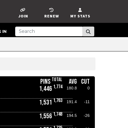
JOIN
RENEW
MY STATS
 IN
TOTAL
PINS
AVG
CUT
1,774
1,446
180.8
0
1,763
1,531
191.4
-11
1,748
1,556
194.5
-26
1,735