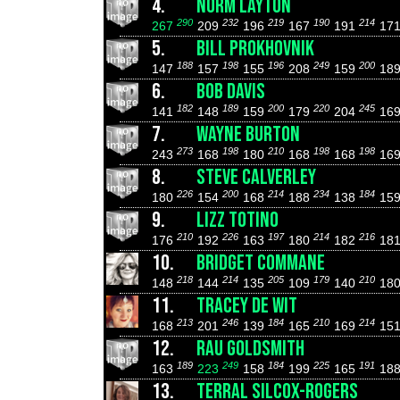
4.
NORM LAYTON
290
232
219
190
214
267
209
196
167
191
17
5.
BILL PROKHOVNIK
188
198
196
249
200
147
157
155
208
159
18
6.
BOB DAVIS
182
189
200
220
245
141
148
159
179
204
16
7.
WAYNE BURTON
273
198
210
198
198
243
168
180
168
168
16
8.
STEVE CALVERLEY
226
200
214
234
184
180
154
168
188
138
15
9.
LIZZ TOTINO
210
226
197
214
216
176
192
163
180
182
18
10.
BRIDGET COMMANE
218
214
205
179
210
148
144
135
109
140
18
11.
TRACEY DE WIT
213
246
184
210
214
168
201
139
165
169
15
12.
RAU GOLDSMITH
189
249
184
225
191
163
223
158
199
165
18
13.
TERRAL SILCOX-ROGERS