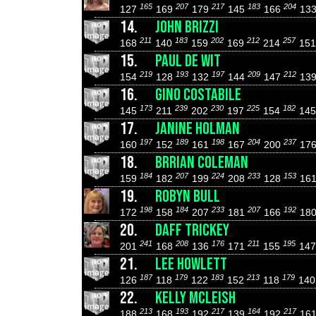
165
207
217
183
204
127
169
179
145
166
13
14.
JOHN BRIZZI
211
183
202
212
257
168
140
159
169
214
15
15.
PAUL DE WIT
219
193
197
209
212
154
128
132
144
147
13
16.
GINO COSTABILE
173
239
230
225
182
145
211
202
197
154
14
17.
JANINE HOLMAN
197
189
198
204
237
160
152
161
167
200
17
18.
BRRIAN COLEMAN
184
207
224
233
153
159
182
199
208
128
16
19.
ROBYN BULL
198
184
233
207
192
172
158
207
181
166
18
20.
DAFF TRICKEY
241
208
176
211
195
201
168
136
171
155
14
21.
LEE HOWLETT
187
179
183
213
179
126
118
122
152
118
14
22.
KELLY MCLEISH
213
193
217
164
217
188
168
192
139
192
16