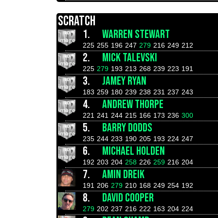
SCRATCH
1.
WARREN STEWART
225
255
196
247
279
216
249
212
2.
MICK TALEVSKI
225
279
193
213
268
239
223
191
3.
JAMEY RYAN
183
259
180
239
238
231
237
243
4.
ANDREW THORPE
221
241
244
215
166
173
236
300
5.
BARRY DODDS
235
244
233
190
205
193
224
247
6.
MICHAEL HOLDEN
192
203
204
258
226
259
216
204
7.
AMIN DREIK
191
206
279
210
168
249
254
192
8.
DAVID COOPER
279
202
237
216
222
163
204
224