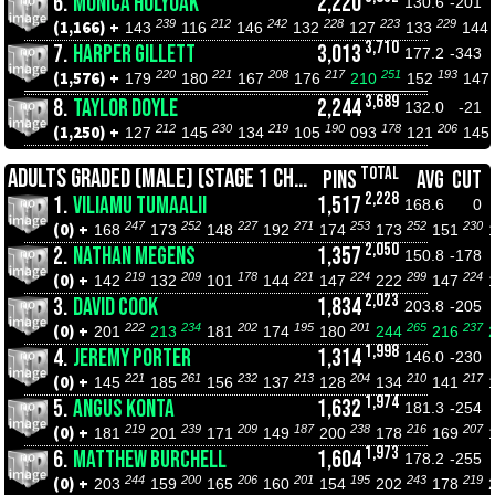
6.
MONICA HOLYOAK
2,220
130.6
-201
239
212
242
228
223
229
(1,166) +
143
116
146
132
127
133
144
3,710
7.
HARPER GILLETT
3,013
177.2
-343
220
221
208
217
251
193
(1,576) +
179
180
167
176
210
152
147
3,689
8.
TAYLOR DOYLE
2,244
132.0
-21
212
230
219
190
178
206
(1,250) +
127
145
134
105
093
121
145
TOTAL
ADULTS GRADED (MALE) (STAGE 1 CHAMPIONSHIPS)
PINS
AVG
CUT
2,228
1.
VILIAMU TUMAALII
1,517
168.6
0
247
252
227
271
253
252
230
(0) +
168
173
148
192
174
173
151
2,050
2.
NATHAN MEGENS
1,357
150.8
-178
219
209
178
221
224
299
224
(0) +
142
132
101
144
147
222
147
2,023
3.
DAVID COOK
1,834
203.8
-205
222
234
202
195
201
265
237
(0) +
201
213
181
174
180
244
216
1,998
4.
JEREMY PORTER
1,314
146.0
-230
221
261
232
213
204
210
217
(0) +
145
185
156
137
128
134
141
1,974
5.
ANGUS KONTA
1,632
181.3
-254
219
239
209
187
238
216
207
(0) +
181
201
171
149
200
178
169
1,973
6.
MATTHEW BURCHELL
1,604
178.2
-255
244
200
206
201
195
243
219
(0) +
203
159
165
160
154
202
178