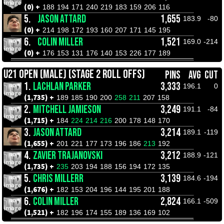
(0) +
188
194
171
240
219
183
159
206
116
5.
JASON ATTARD
1,655
183.9
-80
(0) +
214
198
172
193
160
207
171
145
195
6.
COLIN MILLER
1,521
169.0
-214
(0) +
176
153
131
176
140
153
226
177
189
U21 OPEN (MALE) (STAGE 2 ROLL OFFS)
PINS
AVG
CUT
1.
LACHLAN PARKER
3,333
196.1
0
(1,735) +
189
185
190
200
258
211
207
158
2.
MITCHELL JAMIESON
3,249
191.1
-84
(1,715) +
184
224
214
216
200
178
148
170
3.
JASON ATTARD
3,214
189.1
-119
(1,655) +
201
221
177
173
196
186
213
192
4.
ZAVIER TRAJANOVSKI
3,212
188.9
-121
(1,735) +
235
203
194
188
156
194
172
135
5.
CHRIS MILLERR
3,139
184.6
-194
(1,676) +
182
153
204
196
144
195
201
188
6.
COLIN MILLER
2,824
166.1
-509
(1,521) +
182
196
174
155
189
136
169
102