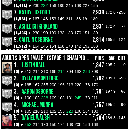
(1,411) +
230
222
156
190
245
169
222
155
7.
KATHY LUXFORD
2,938
172.8
-256
(1,561) +
167
143
153
149
211
183
191
180
8.
ASHLEIGH KIRKLAND
2,931
172.4
-7
(1,486) +
230
190
199
133
183
170
151
189
9.
CAITLIN OSBORNE
2,814
165.5
-124
(1,512) +
164
145
154
158
179
142
192
168
ADULTS OPEN (MALE) (STAGE 1 CHAMPIONSHIPS)
PINS
AVG
CUT
1.
JUSTIN HALL
1,847
205.2
0
(0) +
213
214
210
168
214
204
182
233
209
2.
DYLLAN MONTFORD
1,792
199.1
-55
(0) +
195
167
255
200
196
213
220
176
170
3.
AARON OSBORNE
1,781
197.9
-66
(0) +
196
185
258
169
163
181
245
173
211
4.
MICHAEL MUNRO
1,757
195.2
-90
(0) +
195
210
210
182
195
223
190
164
188
5.
DANIEL WALSH
1,704
189.3
-143
(0) +
252
214
193
150
174
189
208
156
168