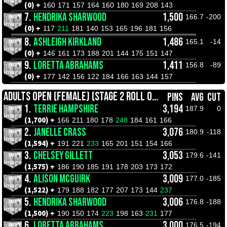
(0) +
160
171
157
164
160
180
169
208
143
7.
HENDRIKA SHARWOOD
1,500
166.7
-200
(0) +
117
211
181
140
153
165
196
181
156
8.
ASHLEIGH KIRKLAND
1,486
165.1
-14
(0) +
146
161
173
188
201
144
175
151
147
9.
LORETTA ABRAHAMS
1,411
156.8
-89
(0) +
177
142
156
122
184
166
163
144
157
ADULTS OPEN (FEMALE) (STAGE 2 ROLL OFFS)
PINS
AVG
CUT
1.
TERRIE HAMPSHIRE
3,194
187.9
0
(1,700) +
166
211
180
178
248
184
161
166
2.
JANELLE CRASS
3,076
180.9
-118
(1,594) +
191
221
233
165
201
151
154
166
3.
CHELSEY GILLETT
3,053
179.6
-141
(1,575) +
186
190
185
191
178
203
173
172
4.
ALISON MCGUIRK
3,009
177.0
-185
(1,522) +
179
188
182
177
207
173
144
237
5.
HENDRIKA SHARWOOD
3,006
176.8
-188
(1,500) +
190
150
174
223
198
163
231
177
6.
LORETTA ABRAHAMS
3,000
176.5
-194