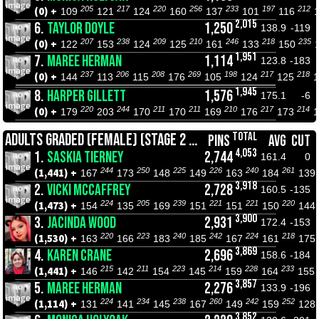
205
217
220
256
233
197
212
(0) +
109
121
124
160
137
101
116
2,015
6.
TAYLOR DOYLE
1,250
138.9
-119
207
238
209
210
246
218
235
(0) +
122
153
124
125
161
133
150
1,951
7.
MAREE HERMAN
1,114
123.8
-183
237
206
208
269
198
217
218
(0) +
144
113
115
176
105
124
125
1,945
8.
HARPER GILLETT
1,576
175.1
-6
220
244
211
211
210
217
214
(0) +
179
203
170
170
169
176
173
TOTAL
ADULTS GRADED (FEMALE) (STAGE 2 ROLL OFFS)
PINS
AVG
CUT
4,053
1.
SASKIA TIERNEY
2,744
161.4
0
244
250
225
226
240
261
(1,441) +
167
173
148
149
163
184
139
3,918
2.
VICKI MCCAFFREY
2,728
160.5
-135
224
205
239
221
221
220
(1,473) +
154
135
169
151
151
150
144
3,900
3.
JACINDA WOOD
2,931
172.4
-153
220
223
240
242
224
218
(1,530) +
163
166
183
185
167
161
175
3,869
4.
KAREN CRANE
2,696
158.6
-184
215
211
223
214
228
233
(1,441) +
146
142
154
145
159
164
155
3,857
5.
MAREE HERMAN
2,276
133.9
-196
224
234
238
260
242
252
(1,114) +
131
141
145
167
149
159
128
3,852