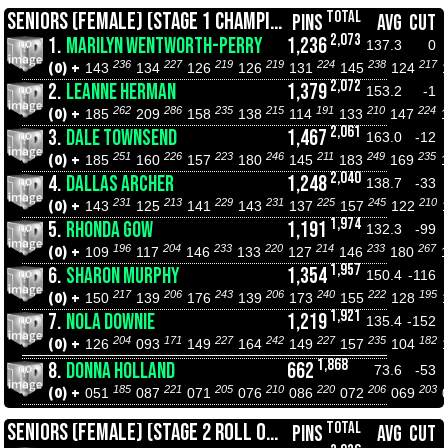
TOTAL
SENIORS (FEMALE) (STAGE 1 CHAMPIONSHIPS)
PINS
AVG
CUT
2,073
1.
MARILYN WENTWORTH-PERRY
1,236
137.3
0
236
227
219
219
224
238
217
(0) +
143
134
126
126
131
145
124
2,072
2.
LEANNE HERMAN
1,379
153.2
-1
262
286
235
215
191
210
224
(0) +
185
209
158
138
114
133
147
2,061
3.
DALE TOWNSEND
1,467
163.0
-12
251
226
223
246
211
249
235
(0) +
185
160
157
180
145
183
169
2,040
4.
DALLAS ARCHER
1,248
138.7
-33
231
213
229
231
225
245
210
(0) +
143
125
141
143
137
157
122
1,974
5.
RHONDA GOW
1,191
132.3
-99
196
204
233
220
214
233
267
(0) +
109
117
146
133
127
146
180
1,957
6.
SHARON MURPHY
1,354
150.4
-116
217
206
243
206
240
222
195
(0) +
150
139
176
139
173
155
128
1,921
7.
NOLA DOWNIE
1,219
135.4
-152
204
171
227
242
227
235
182
(0) +
126
093
149
164
149
157
104
1,868
8.
DONNA HOLLAND
662
73.6
-53
185
221
205
210
220
206
203
(0) +
051
087
071
076
086
072
069
TOTAL
SENIORS (FEMALE) (STAGE 2 ROLL OFFS)
PINS
AVG
CUT