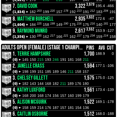
3,679
7.
DAVID COOK
3,322
195.4
-466
203
220
178
213
212
204
(1,834) +
182
199
157
192
191
183
191
3,632
8.
MATTHEW BURCHELL
2,935
172.6
-47
225
199
190
216
216
181
(1,604) +
184
158
149
175
175
140
177
3,552
9.
RAYMOND MUNRO
2,617
153.9
-127
185
217
221
217
234
214
(1,356) +
130
162
166
162
179
159
158
ADULTS OPEN (FEMALE) (STAGE 1 CHAMPIONSHIPS)
PINS
AVG
CUT
1.
TERRIE HAMPSHIRE
1,700
188.9
0
(0) +
145
150
215
193
246
191
181
168
211
2.
JANELLE CRASS
1,594
177.1
-106
(0) +
198
199
151
185
189
146
211
158
157
3.
CHELSEY GILLETT
1,575
175.0
-125
(0) +
182
143
144
168
182
211
189
176
180
4.
KATHY LUXFORD
1,561
173.4
-139
(0) +
168
200
168
174
156
157
160
199
179
5.
ALISON MCGUIRK
1,522
169.1
-178
(0) +
158
159
214
176
187
157
181
154
136
6.
CAITLIN OSBORNE
1,512
168.0
-188