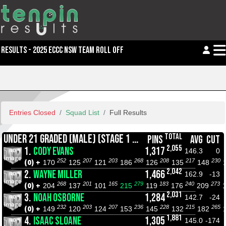
RESULTS - 2025 ECCC NSW TEAM ROLL OFF
Entries Closed
Squad List
Full Results
TOTAL
UNDER 21 GRADED (MALE) (STAGE 1 CHAMPIONSHIPS)
PINS
AVG
CUT
2,055
1.
CODY EVANS
1,317
146.3
0
252
207
203
268
208
217
230
(0) +
170
125
121
186
126
135
148
2,042
2.
WAYNE MILLER
1,466
162.9
-13
268
201
165
279
183
240
273
(0) +
204
137
101
215
119
176
209
2,031
3.
NOAH OSBORNE
1,284
142.7
-24
232
203
207
236
228
215
265
(0) +
149
120
124
153
145
132
182
1,881
4.
ISAAC SLOANE
1,305
145.0
-174