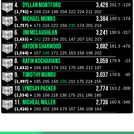
4.
DYLLAN MONTFORD
3,429
201.7
-129
(1,792) +
158
218
198
204
222
224
211
202
5.
MICHAEL MUNRO
3,384
199.1
-174
(1,757) +
171
216
222
194
235
174
201
214
6.
JIM MCLAUGHLAN
3,241
190.6
-317
(1,633) +
242
233
184
201
147
207
191
203
7.
HAYDEN SHARWOOD
3,082
181.3
-476
(1,564) +
157
246
171
225
163
158
196
202
8.
RAFIK KOCHARIANS
3,059
179.9
-23
(1,632) +
166
181
174
152
170
185
212
187
9.
TIMOTHY MUNRO
3,037
178.6
-45
(1,497) +
185
205
150
235
211
175
224
155
10.
LYNDSAY PACKER
2,774
163.2
-308
(1,534) +
136
156
118
138
175
151
186
180
11.
MICHEAL MILLER
2,736
160.9
-346
(1,426) +
160
202
184
179
167
146
108
164