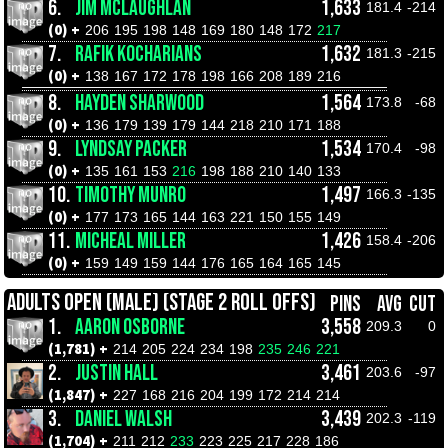
6.
JIM MCLAUGHLAN
1,633
181.4
-214
(0) +
206
195
198
148
169
180
148
172
217
7.
RAFIK KOCHARIANS
1,632
181.3
-215
(0) +
138
167
172
178
198
166
208
189
216
8.
HAYDEN SHARWOOD
1,564
173.8
-68
(0) +
136
179
139
179
144
218
210
171
188
9.
LYNDSAY PACKER
1,534
170.4
-98
(0) +
135
161
153
216
198
188
210
140
133
10.
TIMOTHY MUNRO
1,497
166.3
-135
(0) +
177
173
165
144
163
221
150
155
149
11.
MICHEAL MILLER
1,426
158.4
-206
(0) +
159
149
159
144
176
165
164
165
145
ADULTS OPEN (MALE) (STAGE 2 ROLL OFFS)
PINS
AVG
CUT
1.
AARON OSBORNE
3,558
209.3
0
(1,781) +
214
205
224
234
198
235
246
221
2.
JUSTIN HALL
3,461
203.6
-97
(1,847) +
227
168
216
204
199
172
214
214
3.
DANIEL WALSH
3,439
202.3
-119
(1,704) +
211
212
233
223
225
217
228
186