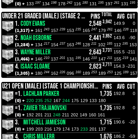
197
198
242
180
195
261
195
(0) +
133
134
178
116
131
197
131
TOTAL
UNDER 21 GRADED (MALE) (STAGE 2 ROLL OFFS)
PINS
AVG
CUT
3,942
1.
CODY EVANS
2,548
149.9
0
243
239
235
247
261
228
(1,317) +
161
157
153
165
179
146
118
3,852
2.
NOAH OSBORNE
2,441
143.6
-90
217
237
246
211
185
195
(1,284) +
134
154
163
128
102
112
153
3,731
3.
WAYNE MILLER
2,643
155.5
-211
210
201
195
210
211
219
(1,466) +
146
137
131
146
147
155
141
3,711
4.
ISAAC SLOANE
2,623
154.3
-231
244
226
160
253
253
189
(1,305) +
180
162
096
189
189
125
157
U21 OPEN (MALE) (STAGE 1 CHAMPIONSHIPS)
PINS
AVG
CUT
=1.
LACHLAN PARKER
1,735
192.8
0
(0) +
220
235
252
167
244
175
129
133
180
=1.
ZAVIER TRAJANOVSKI
1,735
192.8
0
(0) +
192
201
211
248
211
202
149
160
161
3.
MITCHELL JAMIESON
1,715
190.6
-20
(0) +
199
203
216
179
174
173
233
201
137
4.
CHRIS MILLERR
1,676
186.2
-59