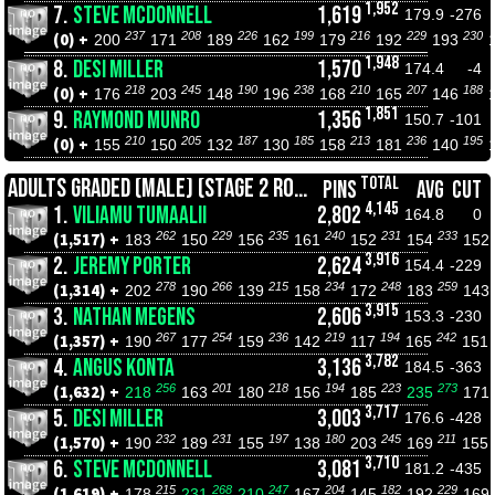
1,952
7.
STEVE MCDONNELL
1,619
179.9
-276
237
208
226
199
216
229
230
(0) +
200
171
189
162
179
192
193
1,948
8.
DESI MILLER
1,570
174.4
-4
218
245
190
238
210
207
188
(0) +
176
203
148
196
168
165
146
1,851
9.
RAYMOND MUNRO
1,356
150.7
-101
210
205
187
185
213
236
195
(0) +
155
150
132
130
158
181
140
TOTAL
ADULTS GRADED (MALE) (STAGE 2 ROLL OFFS)
PINS
AVG
CUT
4,145
1.
VILIAMU TUMAALII
2,802
164.8
0
262
229
235
240
231
233
(1,517) +
183
150
156
161
152
154
152
3,916
2.
JEREMY PORTER
2,624
154.4
-229
278
266
215
234
248
259
(1,314) +
202
190
139
158
172
183
143
3,915
3.
NATHAN MEGENS
2,606
153.3
-230
267
254
236
219
194
242
(1,357) +
190
177
159
142
117
165
151
3,782
4.
ANGUS KONTA
3,136
184.5
-363
256
201
218
194
223
273
(1,632) +
218
163
180
156
185
235
171
3,717
5.
DESI MILLER
3,003
176.6
-428
232
231
197
180
245
211
(1,570) +
190
189
155
138
203
169
155
3,710
6.
STEVE MCDONNELL
3,081
181.2
-435
215
268
247
204
182
229
(1,619) +
178
231
210
167
145
192
169