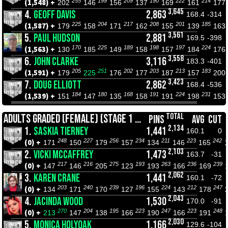
255
199
209
190
222
214
(1,548) +
202
146
156
137
169
161
177
3,645
4.
GEOFF DAVIS
2,863
168.4
-314
225
204
217
208
201
185
(1,587) +
179
158
171
162
155
139
163
3,561
5.
PAUL HUDSON
2,881
169.5
-398
170
225
189
198
197
224
(1,563) +
130
185
149
158
157
184
176
3,558
6.
JOHN CLARKE
3,116
183.3
-401
205
251
202
203
213
183
(1,591) +
179
225
176
177
187
157
200
3,423
7.
DOUG ELLIOTT
2,862
168.4
-536
184
180
168
191
224
231
(1,539) +
151
147
135
158
191
198
153
TOTAL
ADULTS GRADED (FEMALE) (STAGE 1 CHAMPIONSHIPS)
PINS
AVG
CUT
2,134
1.
SASKIA TIERNEY
1,441
160.1
0
248
227
256
234
211
223
242
(0) +
171
150
179
157
134
146
165
2,103
2.
VICKI MCCAFFREY
1,473
163.7
-31
217
216
275
193
263
236
239
(0) +
147
146
205
123
193
166
169
2,062
3.
KAREN CRANE
1,441
160.1
-72
203
240
239
196
224
212
247
(0) +
134
171
170
127
155
143
178
2,043
4.
JACINDA WOOD
1,530
170.0
-91
270
204
195
223
247
223
248
(0) +
213
147
138
166
190
166
191
2,030
5.
MONICA HOLYOAK
1,166
129.6
-104