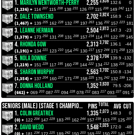
3,836
1.
MARILYN WENTWORTH-PERRY
2,255
132.6
0
207
208
231
219
208
242
(1,236) +
114
115
138
126
115
149
117
3,824
2.
DALE TOWNSEND
2,702
158.9
-12
205
228
198
263
202
223
(1,467) +
139
162
132
197
136
157
181
3,813
3.
LEANNE HERMAN
2,504
147.3
-23
250
208
208
234
191
199
(1,379) +
173
131
131
157
114
122
145
3,792
4.
RHONDA GOW
2,313
136.1
-44
221
210
241
217
244
258
(1,191) +
134
123
154
130
157
171
123
3,704
5.
NOLA DOWNIE
2,378
139.9
-132
229
195
238
222
212
216
(1,219) +
151
117
160
144
134
138
180
3,702
6.
SHARON MURPHY
2,563
150.8
-134
204
227
238
225
242
199
(1,354) +
137
160
171
158
175
132
128
3,630
7.
DONNA HOLLAND
1,352
79.5
-206
203
221
228
212
217
227
22
(662) +
069
087
094
078
083
093
091
TOTAL
SENIORS (MALE) (STAGE 1 CHAMPIONSHIPS)
PINS
AVG
CUT
2,073
1.
COLIN GREATREX
1,335
148.3
0
204
229
265
244
239
235
207
(0) +
122
147
183
162
157
153
125
2,025
2.
DAVID WEDD
1,548
172.0
-48
234
225
242
203
222
203
193
(0) +
181
172
189
150
169
150
140