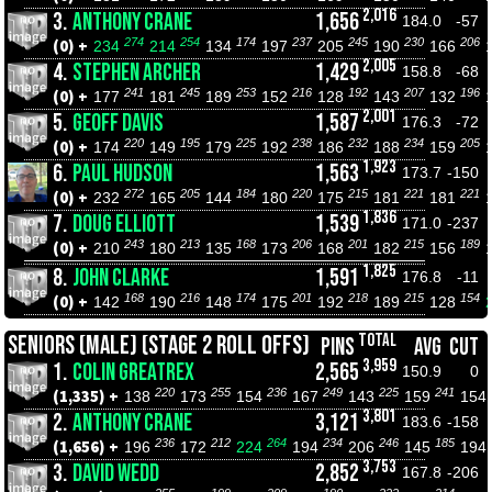
2,016
3.
ANTHONY CRANE
1,656
184.0
-57
274
254
174
237
245
230
206
(0) +
234
214
134
197
205
190
166
2,005
4.
STEPHEN ARCHER
1,429
158.8
-68
241
245
253
216
192
207
196
(0) +
177
181
189
152
128
143
132
2,001
5.
GEOFF DAVIS
1,587
176.3
-72
220
195
225
238
232
234
205
(0) +
174
149
179
192
186
188
159
1,923
6.
PAUL HUDSON
1,563
173.7
-150
272
205
184
220
215
221
221
(0) +
232
165
144
180
175
181
181
1,836
7.
DOUG ELLIOTT
1,539
171.0
-237
243
213
168
206
201
215
189
(0) +
210
180
135
173
168
182
156
1,825
8.
JOHN CLARKE
1,591
176.8
-11
168
216
174
201
218
215
154
(0) +
142
190
148
175
192
189
128
TOTAL
SENIORS (MALE) (STAGE 2 ROLL OFFS)
PINS
AVG
CUT
3,959
1.
COLIN GREATREX
2,565
150.9
0
220
255
236
249
225
241
(1,335) +
138
173
154
167
143
159
154
3,801
2.
ANTHONY CRANE
3,121
183.6
-158
236
212
264
234
246
185
(1,656) +
196
172
224
194
206
145
194
3,753
3.
DAVID WEDD
2,852
167.8
-206