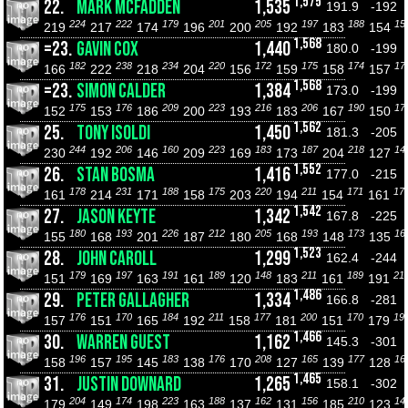
1,575
22.
MARK MCFADDEN
1,535
191.9
-192
224
222
179
201
205
197
188
15
219
217
174
196
200
192
183
154
1,568
=23.
GAVIN COX
1,440
180.0
-199
182
238
234
220
172
175
174
17
166
222
218
204
156
159
158
157
1,568
=23.
SIMON CALDER
1,384
173.0
-199
175
176
209
223
216
206
190
17
152
153
186
200
193
183
167
150
1,562
25.
TONY ISOLDI
1,450
181.3
-205
244
206
160
223
183
187
218
14
230
192
146
209
169
173
204
127
1,552
26.
STAN BOSMA
1,416
177.0
-215
178
231
188
175
220
211
171
17
161
214
171
158
203
194
154
161
1,542
27.
JASON KEYTE
1,342
167.8
-225
180
193
226
212
205
193
173
16
155
168
201
187
180
168
148
135
1,523
28.
JOHN CAROLL
1,299
162.4
-244
179
197
191
189
148
211
189
21
151
169
163
161
120
183
161
191
1,486
29.
PETER GALLAGHER
1,334
166.8
-281
176
170
184
211
177
200
170
19
157
151
165
192
158
181
151
179
1,466
30.
WARREN GUEST
1,162
145.3
-301
196
195
183
176
208
165
177
16
158
157
145
138
170
127
139
128
1,465
31.
JUSTIN DOWNARD
1,265
158.1
-302
204
174
223
188
162
156
210
14
179
149
198
163
137
131
185
123