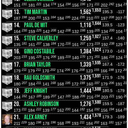
191
221
174
194
196
211
242
23
151
181
134
154
156
171
202
194
1,650
13.
TIM MARTIN
1,562
195.3
-117
198
211
164
195
235
221
208
21
187
200
153
184
224
210
197
207
1,644
14.
PAUL DE WIT
1,116
139.5
-123
230
225
208
208
198
205
200
17
164
159
142
142
132
139
134
104
1,627
15.
STEVE CALVERLEY
1,259
157.4
-140
181
207
184
216
207
219
238
17
135
161
138
170
161
173
192
129
1,624
16.
GINO COSTABILE
1,384
173.0
-143
233
225
206
219
170
201
216
15
203
195
176
189
140
171
186
124
1,595
17.
BRIAN TAYLOR
1,339
167.4
-172
211
211
202
206
208
155
198
20
179
179
170
174
176
123
166
172
1,591
18.
RAU GOLDSMITH
1,375
171.9
-176
207
211
168
195
199
187
206
21
180
184
141
168
172
160
179
191
1,588
19.
JEFF KNIGHT
1,444
180.5
-179
162
185
207
165
206
234
221
20
144
167
189
147
188
216
203
190
1,580
20.
ASHLEY ROBINSON
1,276
159.5
-187
211
222
177
200
182
192
194
20
173
184
139
162
144
154
156
164
1,578
21.
ALEX ARNEY
1,434
179.3
-189
229
198
196
186
211
202
181
17
211
180
178
168
193
184
163
157