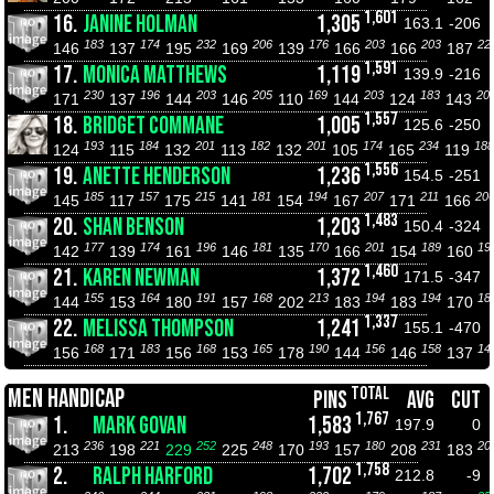
1,601
16.
JANINE HOLMAN
1,305
163.1
-206
183
174
232
206
176
203
203
22
146
137
195
169
139
166
166
187
1,591
17.
MONICA MATTHEWS
1,119
139.9
-216
230
196
203
205
169
203
183
20
171
137
144
146
110
144
124
143
1,557
18.
BRIDGET COMMANE
1,005
125.6
-250
193
184
201
182
201
174
234
188
124
115
132
113
132
105
165
119
1,556
19.
ANETTE HENDERSON
1,236
154.5
-251
185
157
215
181
194
207
211
20
145
117
175
141
154
167
171
166
1,483
20.
SHAN BENSON
1,203
150.4
-324
177
174
196
181
170
201
189
19
142
139
161
146
135
166
154
160
1,460
21.
KAREN NEWMAN
1,372
171.5
-347
155
164
191
168
213
194
194
18
144
153
180
157
202
183
183
170
1,337
22.
MELISSA THOMPSON
1,241
155.1
-470
168
183
168
165
190
156
158
14
156
171
156
153
178
144
146
137
TOTAL
MEN HANDICAP
PINS
AVG
CUT
1,767
1.
MARK GOVAN
1,583
197.9
0
236
221
252
248
193
180
231
20
213
198
229
225
170
157
208
183
1,758
2.
RALPH HARFORD
1,702
212.8
-9