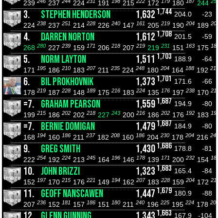
246
244
231
198
222
179
187
25
239
237
224
191
215
172
180
244
1,744
3.
STEPHEN HENDERSON
1,632
204.0
-23
238
251
228
240
161
219
204
20
224
237
214
226
147
205
190
189
1,708
4.
DARREN NORTON
1,612
201.5
-59
280
239
171
218
219
231
163
18
268
227
159
206
207
219
151
175
1,703
5.
NORM LAYTON
1,511
188.9
-64
195
210
207
235
248
204
188
21
171
186
183
211
224
180
164
192
1,701
6.
BIL PROKHOVNIK
1,373
171.6
-66
219
228
189
216
224
176
238
21
178
187
148
175
183
135
197
170
1,687
=7.
GRAHAM PEARSON
1,559
194.9
-80
215
202
218
243
216
202
192
19
199
186
202
227
200
186
176
183
1,687
=7.
BERNIE DOMIGAN
1,479
184.9
-80
194
186
237
208
186
230
204
24
168
160
211
182
160
204
178
216
1,686
9.
GREG SMITH
1,430
178.8
-81
254
224
245
196
178
171
232
18
222
192
213
164
146
139
200
154
1,683
10.
JOHN BRIZZI
1,323
165.4
-84
197
215
221
194
207
228
204
21
152
170
176
149
162
183
159
172
1,679
11.
GEOFF NANSCAWEN
1,447
180.9
-88
236
181
186
180
240
225
224
20
207
152
157
151
211
196
195
178
1,663
12.
GLENN GUNNING
1,343
167.9
-104