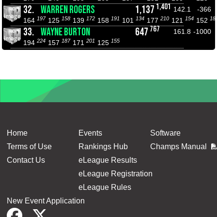
1,401
32.
WARREN ROGERS
1,137
142.1
-366
197
158
172
191
134
210
154
18
164
125
139
158
101
177
121
152
767
33.
WAYNE BURTON
647
161.8
-1000
224
187
201
155
194
157
171
125
Home
Events
Software
Terms of Use
Rankings Hub
Champs Manual
Contact Us
eLeague Results
eLeague Registration
eLeague Rules
New Event Application