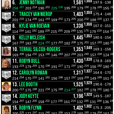
1,669
6.
JENNY NOTMAN
1,581
197.6
-138
267
214
201
236
206
190
189
16
256
203
190
225
195
179
178
155
1,659
7.
TRACEY VAN NIEROP
1,403
175.4
-148
233
206
193
201
205
232
220
16
201
174
161
169
173
200
188
137
1,656
8.
KYLIE VAN ROEVAN
1,336
167.0
-151
154
181
229
255
249
175
219
19
114
141
189
215
209
135
179
154
1,653
9.
KELLY MCLEISH
1,445
180.6
-154
193
209
250
203
208
201
183
20
167
183
224
177
182
175
157
180
1,649
10.
TERRAL SILCOX-ROGERS
1,353
169.1
-158
206
231
190
183
244
240
194
16
169
194
153
146
207
203
157
124
1,638
11.
ROBYN BULL
1,430
178.8
-169
219
205
196
217
197
216
182
20
193
179
170
191
171
190
156
180
1,637
12.
CAROLYN ROWAN
1,317
164.6
-170
254
210
181
196
197
209
189
20
214
170
141
156
157
169
149
161
1,629
13.
LEE BOOTH
1,525
190.6
-178
213
188
234
188
227
195
191
19
200
175
221
175
214
182
178
180
1,620
14.
JODY KEYTE
1,196
149.5
-187
207
200
211
230
214
185
184
18
154
147
158
177
161
132
131
136
1,602
15.
ROBYN FLYNN
1,402
175.3
-205
225
197
240
186
178
185
204
18
200
172
215
161
153
160
179
162