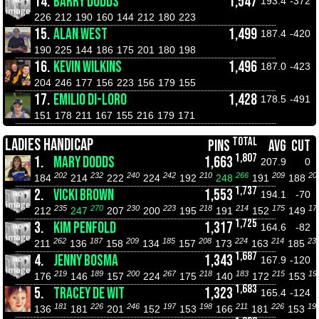
14.
BARRY DODDS
1,547
193.4
-372
226
212
190
160
144
212
180
223
15.
ALAN WEST
1,499
187.4
-420
190
225
144
186
175
201
180
198
16.
KEVIN WILKINS
1,496
187.0
-423
204
246
177
156
223
156
179
155
17.
EMILIO DI-LORO
1,428
178.5
-491
151
178
211
167
155
216
179
171
TOTAL
LADIES HANDICAP
PINS
AVG
CUT
1,807
1.
MARY DODDS
1,663
207.9
0
202
232
240
242
210
266
209
20
184
214
222
224
192
248
191
188
1,737
2.
VICKI BROWN
1,553
194.1
-70
235
270
230
223
218
214
175
17
212
247
207
200
195
191
152
149
1,725
3.
KIM PENFOLD
1,317
164.6
-82
262
187
209
185
208
224
214
23
211
136
158
134
157
173
163
185
1,687
4.
JENNY BOSMA
1,343
167.9
-120
219
189
200
267
218
183
215
19
176
146
157
224
175
140
172
153
1,683
5.
TRACEY DE WIT
1,323
165.4
-124
181
226
246
197
198
211
226
19
136
181
201
152
153
166
181
153