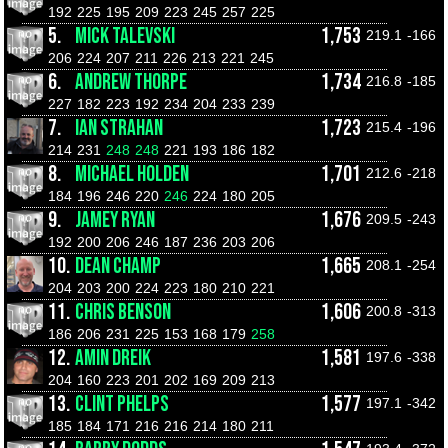
192
225
195
209
223
245
257
225
5.
MICK TALEVSKI
1,753
219.1
-166
206
224
207
211
226
213
221
245
6.
ANDREW THORPE
1,734
216.8
-185
227
182
223
192
234
204
233
239
7.
IAN STRAHAN
1,723
215.4
-196
214
231
248
248
221
193
186
182
8.
MICHAEL HOLDEN
1,701
212.6
-218
184
196
246
220
246
224
180
205
9.
JAMEY RYAN
1,676
209.5
-243
192
200
206
246
187
236
203
206
10.
DEAN CHAMP
1,665
208.1
-254
204
203
200
224
223
180
210
221
11.
CHRIS BENSON
1,606
200.8
-313
186
206
231
225
153
168
179
258
12.
AMIN DREIK
1,581
197.6
-338
204
160
223
201
202
169
209
213
13.
CLINT PHELPS
1,577
197.1
-342
185
184
171
216
216
214
180
211