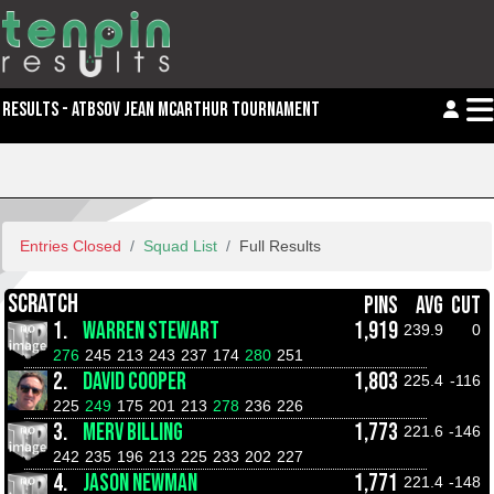
RESULTS - ATBSOV JEAN MCARTHUR TOURNAMENT
Entries Closed
Squad List
Full Results
SCRATCH
PINS
AVG
CUT
1.
WARREN STEWART
1,919
239.9
0
276
245
213
243
237
174
280
251
2.
DAVID COOPER
1,803
225.4
-116
225
249
175
201
213
278
236
226
3.
MERV BILLING
1,773
221.6
-146
242
235
196
213
225
233
202
227
4.
JASON NEWMAN
1,771
221.4
-148