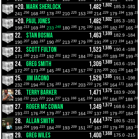
1,602
=20.
MARK SHERLOCK
1,482
185.3
-181
256
183
193
225
168
229
194
15
241
168
178
210
153
214
179
139
1,602
=20.
PAUL JONES
1,482
185.3
-181
213
184
248
195
190
195
197
18
198
169
233
180
175
180
182
165
1,599
22.
STAN BOSMA
1,463
182.9
-184
207
197
207
230
196
208
194
16
190
180
190
213
179
191
177
143
1,595
23.
SCOTT FULTON
1,523
190.4
-188
180
219
201
191
193
205
198
20
171
210
192
182
184
196
189
199
1,589
24.
GREG SMITH
1,309
163.6
-194
207
208
180
178
192
205
236
18
172
173
145
143
157
170
201
148
1,585
25.
JIM IACONO
1,529
191.1
-198
239
201
183
204
210
182
171
19
232
194
176
197
203
175
164
188
1,575
26.
TERRY BARKER
1,471
183.9
-208
211
223
237
166
158
182
197
20
198
210
224
153
145
169
184
188
1,573
27.
ROGER MC COWAN
1,349
168.6
-210
221
204
207
165
192
165
207
21
193
176
179
137
164
137
179
184
1,572
28.
ALLAN SMITH
1,444
180.5
-211
204
215
200
209
167
183
195
19
188
199
184
193
151
167
179
183
1,568
29.
GREG WILES
1,400
175.0
-215