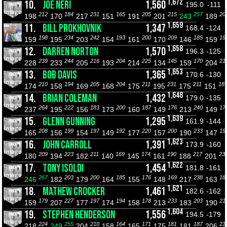
1,672
10.
JOE NERI
1,560
195.0
-111
212
184
231
165
205
215
257
20
198
170
217
151
191
201
243
189
1,659
11.
BILL PROKHOVNIK
1,347
168.4
-124
198
234
242
193
200
209
185
19
159
195
203
154
161
170
146
159
1,658
12.
DARREN NORTON
1,570
196.3
-125
239
244
216
204
225
145
170
21
228
233
205
193
214
134
159
204
1,653
13.
BOB DAVIS
1,365
170.6
-130
210
194
205
204
211
231
211
18
174
158
169
168
175
195
175
151
1,648
14.
BRIAN COLEMAN
1,432
179.0
-135
264
222
183
200
187
176
240
17
237
195
156
173
160
149
213
149
1,639
15.
GLENN GUNNING
1,295
161.9
-144
208
199
197
192
220
200
233
19
165
156
154
149
177
157
190
147
1,623
16.
JOHN CARROLL
1,391
173.9
-160
209
223
211
169
174
190
217
23
180
194
182
140
145
161
188
201
1,622
17.
TONY ISOLDI
1,454
181.8
-161
267
203
200
185
176
169
238
18
246
182
179
164
155
148
217
163
1,621
18.
MATHEW CROCKER
1,461
182.6
-162
179
227
197
194
178
233
203
21
159
207
177
174
158
213
183
190
1,604
19.
STEPHEN HENDERSON
1,556
194.5
-179
224
255
210
164
171
181
187
21
218
249
204
158
165
175
181
206