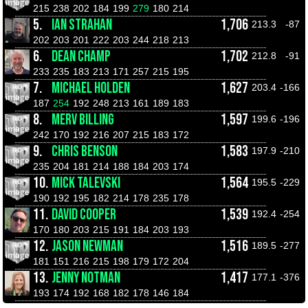
215
238
202
184
199
279
180
214
5.
IAN STRAHAN
1,706
213.3
-87
202
203
201
222
203
244
218
213
6.
DEAN CHAMP
1,702
212.8
-91
233
235
183
213
171
257
215
195
7.
MICHAEL HOLDEN
1,627
203.4
-166
187
254
192
248
213
161
189
183
8.
MERV BILLING
1,597
199.6
-196
242
170
192
216
207
215
183
172
9.
CHRIS BENSON
1,583
197.9
-210
235
204
181
214
188
184
203
174
10.
MICK TALEVSKI
1,564
195.5
-229
190
192
195
182
214
178
235
178
11.
DAVID COOPER
1,539
192.4
-254
170
180
203
215
191
184
203
193
12.
JASON NEWMAN
1,516
189.5
-277
181
151
216
215
198
179
172
204
13.
JENNY NOTMAN
1,417
177.1
-376
193
174
192
168
182
178
146
184