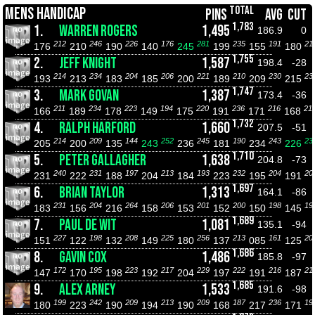
TOTAL
MENS HANDICAP
PINS
AVG
CUT
1,783
1.
WARREN ROGERS
1,495
186.9
0
212
246
226
176
281
235
191
21
176
210
190
140
245
199
155
180
1,755
2.
JEFF KNIGHT
1,587
198.4
-28
214
234
204
206
221
210
230
23
193
213
183
185
200
189
209
215
1,747
3.
MARK GOVAN
1,387
173.4
-36
211
234
223
194
220
236
216
21
166
189
178
149
175
191
171
168
1,732
4.
RALPH HARFORD
1,660
207.5
-51
214
209
144
252
245
190
243
23
205
200
135
243
236
181
234
226
1,710
5.
PETER GALLAGHER
1,638
204.8
-73
240
231
197
213
193
232
204
20
231
222
188
204
184
223
195
191
1,697
6.
BRIAN TAYLOR
1,313
164.1
-86
231
204
264
206
201
200
198
19
183
156
216
158
153
152
150
145
1,689
7.
PAUL DE WIT
1,081
135.1
-94
227
198
208
225
256
213
161
20
151
122
132
149
180
137
085
125
1,686
8.
GAVIN COX
1,486
185.8
-97
172
195
223
217
229
222
216
21
147
170
198
192
204
197
191
187
1,685
9.
ALEX ARNEY
1,533
191.6
-98
199
242
209
213
209
187
236
19
180
223
190
194
190
168
217
171