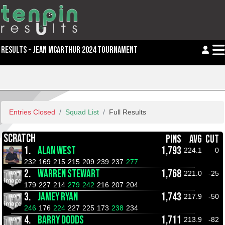
RESULTS - JEAN MCARTHUR 2024 TOURNAMENT
Entries Closed
Squad List
Full Results
SCRATCH
PINS
AVG
CUT
1.
ALAN WEST
1,793
224.1
0
232
169
215
215
209
239
237
277
2.
WARREN STEWART
1,768
221.0
-25
179
227
214
279
242
216
207
204
3.
JAMEY RYAN
1,743
217.9
-50
246
176
224
227
225
173
238
234
4.
BARRY DODDS
1,711
213.9
-82