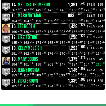
1,543
14.
MELLISA THOMPSON
1,391
173.9
-185
226
206
168
161
164
209
196
21
207
187
149
142
145
190
177
194
1,535
15.
MARG NOTMAN
983
122.9
-193
223
173
178
229
167
198
184
18
154
104
109
160
098
129
115
114
1,524
16.
LEE BOOTH
1,428
178.5
-204
178
192
179
195
220
178
202
18
166
180
167
183
208
166
190
168
1,522
17.
LIZZ TOTINO
1,250
156.3
-206
179
202
208
189
188
180
175
20
145
168
174
155
154
146
141
167
1,509
18.
KELLY MCLEISH
1,293
161.6
-219
208
189
185
203
197
172
174
18
181
162
158
176
170
145
147
154
1,479
19.
MARY DODDS
1,375
171.9
-249
197
194
151
214
160
137
197
22
184
181
138
201
147
124
184
216
1,458
20.
JENNY BOSMA
1,146
143.3
-270
192
151
228
211
172
158
157
189
153
112
189
172
133
119
118
150
1,403
21.
VICKI BROWN
1,339
167.4
-325
193
163
178
182
166
170
197
15
185
155
170
174
158
162
189
146