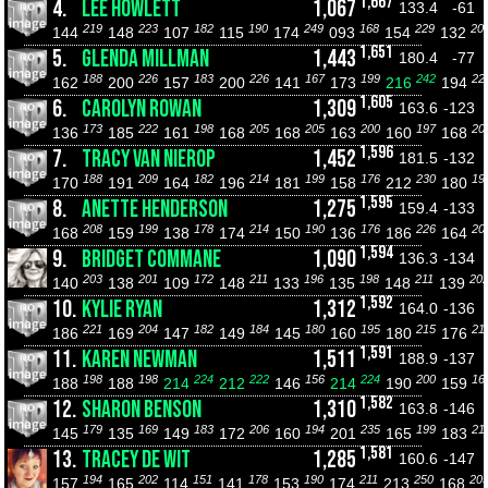
1,667
4.
LEE HOWLETT
1,067
133.4
-61
219
223
182
190
249
168
229
20
144
148
107
115
174
093
154
132
1,651
5.
GLENDA MILLMAN
1,443
180.4
-77
188
226
183
226
167
199
242
22
162
200
157
200
141
173
216
194
1,605
6.
CAROLYN ROWAN
1,309
163.6
-123
173
222
198
205
205
200
197
20
136
185
161
168
168
163
160
168
1,596
7.
TRACY VAN NIEROP
1,452
181.5
-132
188
209
182
214
199
176
230
19
170
191
164
196
181
158
212
180
1,595
8.
ANETTE HENDERSON
1,275
159.4
-133
208
199
178
214
190
176
226
20
168
159
138
174
150
136
186
164
1,594
9.
BRIDGET COMMANE
1,090
136.3
-134
203
201
172
211
196
198
211
20
140
138
109
148
133
135
148
139
1,592
10.
KYLIE RYAN
1,312
164.0
-136
221
204
182
184
180
195
215
21
186
169
147
149
145
160
180
176
1,591
11.
KAREN NEWMAN
1,511
188.9
-137
198
198
224
222
156
224
200
16
188
188
214
212
146
214
190
159
1,582
12.
SHARON BENSON
1,310
163.8
-146
179
169
183
206
194
235
199
21
145
135
149
172
160
201
165
183
1,581
13.
TRACEY DE WIT
1,285
160.6
-147
194
202
151
178
190
211
250
20
157
165
114
141
153
174
213
168