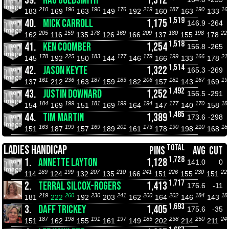
39.
RAU GOLDSMITH
1,312
210
196
190
176
219
187
190
16
183
169
163
149
192
160
163
133
1,519
40.
MICK CARROLL
1,175
146.9
-264
205
159
178
169
209
180
198
22
162
116
135
126
166
137
155
178
1,518
41.
KEN COOMBER
1,254
156.8
-265
178
225
183
177
179
199
166
21
145
192
150
144
146
166
133
178
1,514
42.
JASON KEYTE
1,322
165.3
-269
161
236
187
183
206
181
167
19
137
212
163
159
182
157
143
169
1,492
43.
JUSTIN DOWNARD
1,252
156.5
-291
184
199
181
199
194
177
170
18
154
169
151
169
164
147
140
158
1,485
44.
TIM MARTIN
1,389
173.6
-298
163
199
169
201
173
190
210
18
151
187
157
189
161
178
198
168
TOTAL
LADIES HANDICAP
PINS
AVG
CUT
1,728
1.
ANNETTE LAYTON
1,128
141.0
0
189
199
207
210
241
226
230
22
114
124
132
135
166
151
155
151
1,717
2.
TERRAL SILCOX-ROGERS
1,413
176.6
-11
219
260
230
241
200
202
184
18
181
222
192
203
162
164
146
143
1,693
3.
DAFF TRICKEY
1,405
175.6
-35
187
198
191
197
185
238
250
24
151
162
155
161
149
202
214
211