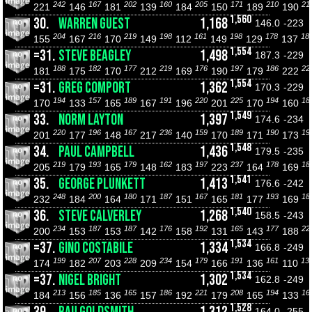
242
167
202
160
205
171
210
21
221
146
181
139
184
150
189
190
1,560
30.
WARREN GUEST
1,168
146.0
-223
204
216
219
198
161
198
178
18
155
167
170
149
112
149
129
137
1,554
=31.
STEVE BEAGLEY
1,498
187.3
-229
188
182
177
219
176
197
186
22
181
175
170
212
169
190
179
222
1,554
=31.
GREG COMPORT
1,362
170.3
-229
194
157
189
191
220
225
194
18
170
133
165
167
196
201
170
160
1,549
33.
NORM LAYTON
1,397
174.6
-234
220
196
167
236
159
189
190
19
201
177
148
217
140
170
171
173
1,548
34.
PAUL CAMPBELL
1,436
179.5
-235
219
193
179
162
197
237
178
18
205
179
165
148
183
223
164
169
1,541
35.
GEORGE PLUNKETT
1,413
176.6
-242
248
200
180
187
167
181
193
18
232
184
164
171
151
165
177
169
1,540
36.
STEVE CALVERLEY
1,268
158.5
-243
234
187
187
176
192
165
177
22
200
153
153
142
158
131
143
188
1,534
=37.
GINO COSTABILE
1,334
166.8
-249
199
207
228
234
179
191
161
13
174
182
203
209
154
166
136
110
1,534
=37.
NIGEL BRIGHT
1,302
162.8
-249
213
185
165
186
221
208
194
16
184
156
136
157
192
179
165
133
1,528
164.0
-255