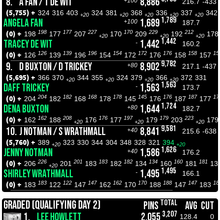
8.
A FAN / T DE WIT
8,886
+100
216.7
-433
(5,755) +
324
316
403
324
381
368
336
337
342
+20
+20
+20
+20
+20
1,789
ANGELA FAN
1,689
+100
187.7
198
177
227
170
229
212
(0) +
198
177
207
170
209
192
17
+20
+20
+20
1,442
TRACEY DE WIT
1,442
-
160.2
126
139
196
154
172
176
158
15
(0) +
126
139
196
154
172
176
158
157
9,782
9.
D BUXTON / D TRICKEY
8,902
+80
217.1
-437
(5,695) +
366
370
344
355
324
379
366
372
331
+20
+20
+20
+20
1,563
DAFF TRICKEY
1,563
-
173.7
204
182
168
178
145
176
187
17
(0) +
204
182
168
178
145
176
187
177
1,724
DENA BUXTON
1,644
+80
182.7
162
208
176
197
179
223
(0) +
162
188
176
177
179
203
17
+20
+20
+20
9,581
10.
J NOTMAN / S WRATHMALL
8,841
+40
215.6
-638
(5,760) +
389
323
330
344
304
348
328
321
394
+20
+20
1,626
JENNY NOTMAN
1,586
+40
176.2
226
201
183
182
134
160
181
(0) +
206
201
183
182
134
160
181
13
+20
1,495
SHIRLEY WRATHMALL
1,495
-
166.1
183
122
147
162
170
188
147
18
(0) +
183
122
147
162
170
188
147
183
TOTAL
GRADED (QUALIFYING DAY 2)
PINS
AVG
CUT
3,207
1.
LEE HOWLETT
2,055
128.4
0