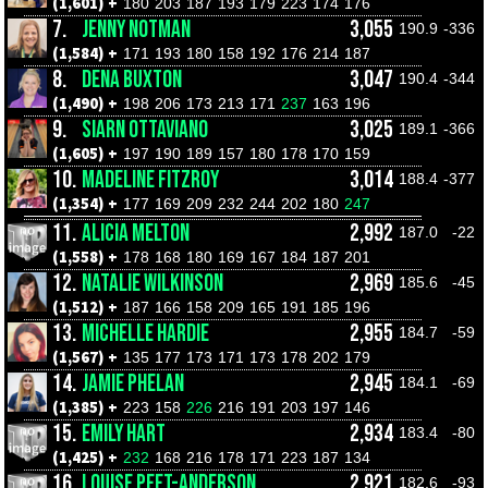
(1,601) +
180
203
187
193
179
223
174
176
7.
JENNY NOTMAN
3,055
190.9
-336
(1,584) +
171
193
180
158
192
176
214
187
8.
DENA BUXTON
3,047
190.4
-344
(1,490) +
198
206
173
213
171
237
163
196
9.
SIARN OTTAVIANO
3,025
189.1
-366
(1,605) +
197
190
189
157
180
178
170
159
10.
MADELINE FITZROY
3,014
188.4
-377
(1,354) +
177
169
209
232
244
202
180
247
11.
ALICIA MELTON
2,992
187.0
-22
(1,558) +
178
168
180
169
167
184
187
201
12.
NATALIE WILKINSON
2,969
185.6
-45
(1,512) +
187
166
158
209
165
191
185
196
13.
MICHELLE HARDIE
2,955
184.7
-59
(1,567) +
135
177
173
171
173
178
202
179
14.
JAMIE PHELAN
2,945
184.1
-69
(1,385) +
223
158
226
216
191
203
197
146
15.
EMILY HART
2,934
183.4
-80
(1,425) +
232
168
216
178
171
223
187
134
16.
LOUISE PEET-ANDERSON
2,921
182.6
-93