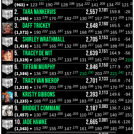
191
258
196
222
209
202
18
(963) +
123
190
128
154
141
134
121
3,181
2.
TARA NANKERVIS
2,557
159.8
-26
170
207
219
167
194
209
(1,266) +
133
170
182
130
157
172
178
3,160
3.
DAFF TRICKEY
2,648
165.5
-47
222
187
191
200
170
197
(1,372) +
190
155
159
168
138
165
153
3,153
4.
SHIRLEY WRATHMALL
2,705
169.1
-54
159
193
160
217
196
216
(1,418) +
131
165
132
189
168
188
166
3,151
5.
TRACEY DE WIT
2,639
164.9
-56
220
157
165
163
213
224
(1,329) +
188
125
133
131
181
192
210
3,150
6.
TIFFANI MURPHY
2,846
177.9
-57
156
203
177
230
223
241
(1,386) +
136
183
157
210
203
221
171
3,133
7.
TRACY VAN NIEROP
2,701
168.8
-74
201
228
205
196
203
197
(1,318) +
174
201
178
169
176
170
153
3,113
8.
KRISTY GIBBONS
2,393
149.6
-94
213
161
184
228
169
206
(1,235) +
168
116
139
183
124
161
120
3,083
9.
BRIDGET COMMANE
2,187
136.7
-124
187
200
203
167
187
197
(1,057) +
130
143
146
110
130
140
151
3,081
10.
JADE HAWKE
2,665
166.6
-126
180
183
175
189
208
209
(1,363) +
152
155
147
161
180
181
144