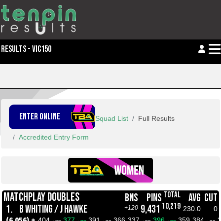
RESULTS - VIC150
ENTER ONLINE
Squad List
Full Results
Accredited Entry Form
TOTAL
MATCHPLAY DOUBLES
BNS
PINS
AVG
CUT
10,219
1.
B WHITING / J HAWKE
9,431
+120
230.0
0
(6,056) +
404
377
391
366
337
396
359
384