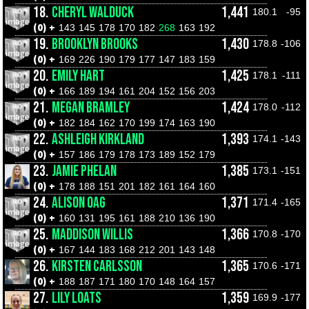
18.
CHERYL WALDUCK
1,441
180.1
-95
(0) +
143
145
178
170
182
268
163
192
19.
BROOKLYN BROOKS
1,430
178.8
-106
(0) +
169
226
190
179
177
147
183
159
20.
EMILY HART
1,425
178.1
-111
(0) +
166
189
194
161
204
152
156
203
21.
MEGAN BRAMLEY
1,424
178.0
-112
(0) +
182
184
162
170
199
174
163
190
22.
ASHLEIGH KIRKLAND
1,393
174.1
-143
(0) +
157
186
179
178
173
189
152
179
23.
JAMIE PHELAN
1,385
173.1
-151
(0) +
178
188
151
201
182
161
164
160
24.
ALISON OAG
1,371
171.4
-165
(0) +
160
131
195
161
188
210
136
190
25.
MADDISON WILLIS
1,366
170.8
-170
(0) +
167
144
183
168
212
201
143
148
26.
KIRSTEN CARLSSON
1,365
170.6
-171
(0) +
188
187
171
180
170
148
164
157
27.
LILY LOATS
1,359
169.9
-177