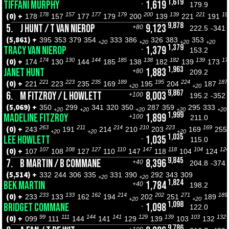
1,619
TIFFANI MURPHY
1,619
-
179.9
178
157
177
179
200
139
221
19
(0) +
178
157
177
179
200
139
221
191
9,878
5.
J HUNT / T VAN NIEROP
9,123
+80
222.5
-341
(5,861) +
395
353
379
354
333
386
326
383
353
+20
+20
+20
+20
1,379
TRACY VAN NIEROP
1,379
-
153.2
174
130
144
185
138
182
139
17
(0) +
174
130
144
185
138
182
139
173
1,963
JANET HUNT
1,883
+80
209.2
221
223
235
189
195
224
187
(0) +
221
223
235
169
195
204
187
+20
+20
9,867
6.
M FITZROY / L HOWLETT
8,003
+100
195.2
-352
(5,069) +
350
299
341
320
350
287
359
295
333
+20
+20
+20
+20
+20
1,999
MADELINE FITZROY
1,899
+100
211.0
263
211
214
210
223
169
(0) +
243
191
214
210
203
169
255
+20
+20
+20
1,035
LEE HOWLETT
1,035
-
115.0
107
108
127
110
147
118
104
124
(0) +
107
108
127
110
147
118
104
124
9,845
7.
B MARTIN / B COMMANE
8,396
+40
204.8
-374
(5,514) +
332
244
306
335
331
390
292
343
309
+20
+20
1,824
BEK MARTIN
1,784
+40
198.2
233
133
162
214
202
271
189
(0) +
233
133
162
194
202
251
189
+20
+20
1,098
BRIDGET COMMANE
1,098
-
122.0
99
111
144
141
129
139
103
132
(0) +
099
111
144
141
129
139
103
132
9,786