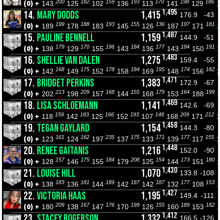
200
182
159
193
170
198
186
(0) +
143
125
102
136
113
141
129
1,495
14.
MARY DODDS
1,415
176.9
-43
199
188
193
155
136
197
181
(0) +
189
178
183
145
126
187
171
1,487
15.
PAULINE BENNELL
1,159
144.9
-51
179
170
196
184
177
184
191
(0) +
138
129
155
143
136
143
150
1,483
16.
SHELLIE VAN DALEN
1,275
159.4
-55
168
175
178
184
195
174
182
(0) +
142
149
152
158
169
148
156
1,471
17.
BRIDGET PERKINS
1,383
172.9
-67
213
209
168
155
179
164
199
(0) +
202
198
157
144
168
153
188
1,469
18.
LISA SCHLOEMANN
1,141
142.6
-69
159
183
166
193
148
209
212
(0) +
118
142
125
152
107
168
171
1,458
19.
TEGAN GAYLARD
1,154
144.3
-80
161
162
235
175
171
177
155
(0) +
123
124
197
137
133
139
117
1,448
20.
RENEE GAITANIS
1,216
152.0
-90
157
175
184
208
154
173
180
(0) +
128
146
155
179
125
144
151
1,430
21.
LOUISE HILL
1,070
133.8
-108
183
181
189
187
187
177
153
(0) +
138
136
144
142
142
132
108
1,427
22.
VICTORIA HAAS
1,195
149.4
-111
209
167
176
199
155
189
182
(0) +
180
138
147
170
126
160
153
1,412
23.
STACEY ROGERSON
1,332
166.5
-126