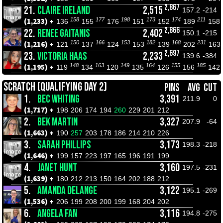
2,867
21.
CLAIRE IRELAND
2,515
157.2
-214
158
177
198
173
174
211
(1,233) +
136
155
176
151
152
189
158
2,866
22.
RENEE GAITANIS
2,402
150.1
-215
150
166
153
182
168
231
(1,216) +
121
137
124
153
139
202
163
2,697
23.
VICTORIA HAAS
2,233
139.6
-384
148
163
149
164
155
185
(1,195) +
119
134
120
135
126
156
142
SCRATCH (QUALIFYING DAY 2)
PINS
AVG
CUT
1.
BEC WHITING
3,391
211.9
0
(1,717) +
198
206
174
194
260
229
201
212
2.
BEK MARTIN
3,327
207.9
-64
(1,663) +
190
257
203
178
186
214
210
226
3.
SARAH PHILLIPS
3,173
198.3
-218
(1,646) +
199
157
223
197
165
196
191
199
4.
JANET HUNT
3,160
197.5
-231
(1,639) +
180
212
213
150
164
202
188
212
5.
AMANDA DELANGE
3,122
195.1
-269
(1,536) +
206
199
208
200
199
168
204
202
6.
ANGELA FAN
3,116
194.8
-275