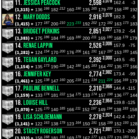
3,078
11.
JESSICA PEACOCK
2,598
162.4
-3
166
212
190
165
209
188
(1,315) +
136
182
160
135
179
158
192
3,076
12.
MARY DODDS
2,916
182.3
-5
187
210
233
202
182
173
(1,415) +
177
200
223
192
172
163
183
3,027
13.
BRIDGET PERKINS
2,851
178.2
-54
186
195
180
211
180
179
(1,383) +
175
184
169
200
169
168
179
3,006
14.
RENAE LAPPIN
2,526
157.9
-75
154
200
206
191
197
183
(1,282) +
124
170
176
161
167
153
145
3,000
15.
TEGAN GAYLARD
2,392
149.5
-81
173
228
180
183
202
173
(1,154) +
135
190
142
145
164
135
166
2,982
16.
JENNIFER KEY
2,774
173.4
-99
138
160
218
134
224
169
(1,461) +
125
147
205
121
211
156
179
2,966
17.
PAULINE BENNELL
2,310
144.4
-115
174
222
175
174
198
177
(1,159) +
133
181
134
133
157
136
144
2,956
18.
LOUISE HILL
2,236
139.8
-125
170
185
211
197
194
183
(1,070) +
125
140
166
152
149
138
158
2,934
19.
LISA SCHLOEMANN
2,278
142.4
-147
163
179
164
191
199
193
(1,141) +
122
138
123
150
158
152
128
2,881
20.
STACEY ROGERSON
2,721
170.1
-200
168
191
179
177
173
183
(1,332) +
158
181
169
167
163
173
204