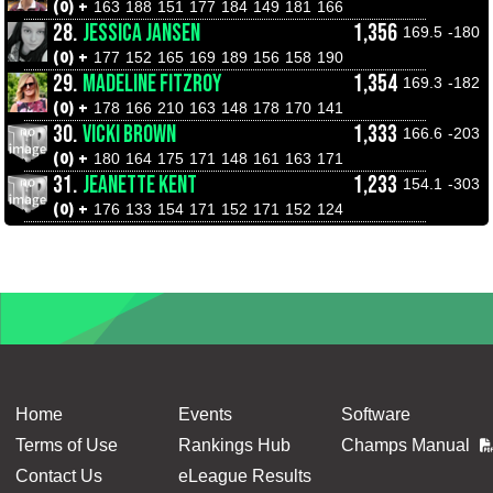
(0) +
163
188
151
177
184
149
181
166
28.
JESSICA JANSEN
1,356
169.5
-180
(0) +
177
152
165
169
189
156
158
190
29.
MADELINE FITZROY
1,354
169.3
-182
(0) +
178
166
210
163
148
178
170
141
30.
VICKI BROWN
1,333
166.6
-203
(0) +
180
164
175
171
148
161
163
171
31.
JEANETTE KENT
1,233
154.1
-303
(0) +
176
133
154
171
152
171
152
124
Home
Events
Software
Terms of Use
Rankings Hub
Champs Manual
Contact Us
eLeague Results