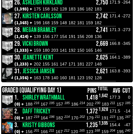
26.
ASHLEIGH KIRKLAND
2,750
171.9
-264
(1,393) +
175
158
162
128
183
186
182
183
27.
KIRSTEN CARLSSON
2,742
171.4
-272
(1,365) +
198
168
159
148
182
181
159
182
28.
MEGAN BRAMLEY
2,741
171.3
-273
(1,424) +
139
156
177
154
191
156
208
136
29.
VICKI BROWN
2,669
166.8
-345
(1,333) +
159
180
203
141
192
150
165
146
30.
JEANETTE KENT
2,625
164.1
-389
(1,233) +
202
155
161
147
171
181
227
148
31.
JESSICA JANSEN
2,621
163.8
-393
(1,356) +
163
178
140
160
181
123
192
128
TOTAL
GRADED (QUALIFYING DAY 1)
PINS
AVG
CUT
1,642
1.
SHIRLEY WRATHMALL
1,418
177.3
0
216
195
185
214
230
211
185
(0) +
188
167
157
186
202
183
157
1,628
2.
DAFF TRICKEY
1,372
171.5
-14
219
196
214
202
211
223
167
(0) +
187
164
182
170
179
191
135
1,595
3.
KRISTY GIBBONS
1,235
154.4
-47
201
211
212
165
168
204
240
(0) +
156
166
167
120
123
159
195