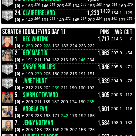
176
156
215
144
163
216
170
(0) +
166
146
205
134
153
206
160
1,409
24.
CLAIRE IRELAND
1,233
154.1
-129
164
183
171
167
224
141
159
(0) +
142
161
149
145
202
119
137
SCRATCH (QUALIFYING DAY 1)
PINS
AVG
CUT
1.
BEC WHITING
1,717
214.6
0
(0) +
259
202
228
163
183
224
236
222
2.
BEK MARTIN
1,663
207.9
-54
(0) +
191
211
194
182
216
189
246
234
3.
SARAH PHILLIPS
1,646
205.8
-71
(0) +
199
279
205
180
226
215
191
151
4.
JANET HUNT
1,639
204.9
-78
(0) +
212
213
202
259
211
190
160
192
5.
SIARN OTTAVIANO
1,605
200.6
-112
(0) +
209
211
189
187
200
174
180
255
6.
ANGELA FAN
1,601
200.1
-116
(0) +
228
233
193
171
242
176
192
166
7.
JENNY NOTMAN
1,584
198.0
-133
(0) +
205
183
223
159
225
207
156
226