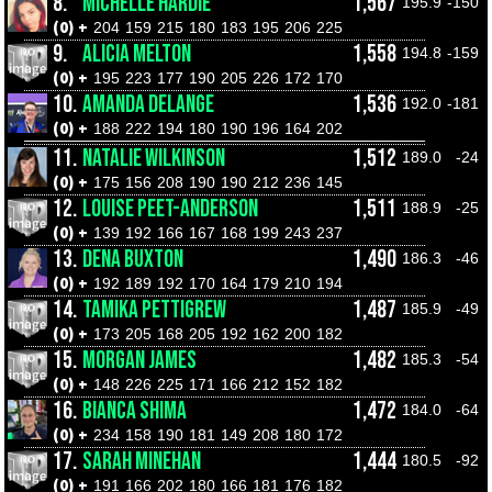
8.
MICHELLE HARDIE
1,567
195.9
-150
(0) +
204
159
215
180
183
195
206
225
9.
ALICIA MELTON
1,558
194.8
-159
(0) +
195
223
177
190
205
226
172
170
10.
AMANDA DELANGE
1,536
192.0
-181
(0) +
188
222
194
180
190
196
164
202
11.
NATALIE WILKINSON
1,512
189.0
-24
(0) +
175
156
208
190
190
212
236
145
12.
LOUISE PEET-ANDERSON
1,511
188.9
-25
(0) +
139
192
166
167
168
199
243
237
13.
DENA BUXTON
1,490
186.3
-46
(0) +
192
189
192
170
164
179
210
194
14.
TAMIKA PETTIGREW
1,487
185.9
-49
(0) +
173
205
168
205
192
162
200
182
15.
MORGAN JAMES
1,482
185.3
-54
(0) +
148
226
225
171
166
212
152
182
16.
BIANCA SHIMA
1,472
184.0
-64
(0) +
234
158
190
181
149
208
180
172
17.
SARAH MINEHAN
1,444
180.5
-92
(0) +
191
166
202
180
166
181
176
182