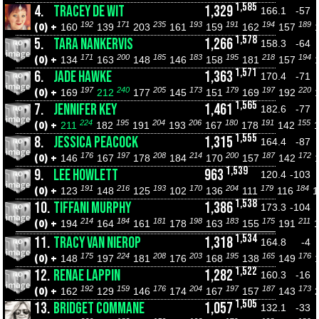
1,585
4.
TRACEY DE WIT
1,329
166.1
-57
192
171
235
193
191
194
189
(0) +
160
139
203
161
159
162
157
1,578
5.
TARA NANKERVIS
1,266
158.3
-64
171
200
185
183
195
218
194
(0) +
134
163
148
146
158
181
157
1,571
6.
JADE HAWKE
1,363
170.4
-71
197
240
205
173
179
197
220
(0) +
169
212
177
145
151
169
192
1,565
7.
JENNIFER KEY
1,461
182.6
-77
224
195
204
206
180
191
155
(0) +
211
182
191
193
167
178
142
1,555
8.
JESSICA PEACOCK
1,315
164.4
-87
176
197
208
214
200
187
172
(0) +
146
167
178
184
170
157
142
1,539
9.
LEE HOWLETT
963
120.4
-103
191
216
193
170
204
179
184
(0) +
123
148
125
102
136
111
116
1,538
10.
TIFFANI MURPHY
1,386
173.3
-104
214
184
181
198
183
175
211
(0) +
194
164
161
178
163
155
191
1,534
11.
TRACY VAN NIEROP
1,318
164.8
-4
175
224
208
203
195
165
176
(0) +
148
197
181
176
168
138
149
1,522
12.
RENAE LAPPIN
1,282
160.3
-16
192
159
176
204
197
187
173
(0) +
162
129
146
174
167
157
143
1,505
13.
BRIDGET COMMANE
1,057
132.1
-33