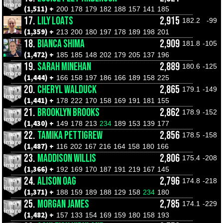
(1,511) +
200
178
179
182
188
157
141
185
17.
LILY LOATS
2,915
182.2
-99
(1,359) +
213
200
180
197
178
189
198
201
18.
BIANCA SHIMA
2,909
181.8
-105
(1,472) +
185
185
148
202
179
205
137
196
19.
SARAH MINEHAN
2,889
180.6
-125
(1,444) +
166
158
197
186
166
189
158
225
20.
CHERYL WALDUCK
2,865
179.1
-149
(1,441) +
178
222
170
158
169
191
181
155
21.
BROOKLYN BROOKS
2,862
178.9
-152
(1,430) +
149
178
213
234
189
153
139
177
22.
TAMIKA PETTIGREW
2,856
178.5
-158
(1,487) +
116
202
167
216
164
158
180
166
23.
MADDISON WILLIS
2,806
175.4
-208
(1,366) +
192
169
170
187
191
219
167
145
24.
ALISON OAG
2,796
174.8
-218
(1,371) +
188
159
189
188
129
158
234
180
25.
MORGAN JAMES
2,785
174.1
-229
(1,482) +
157
133
154
169
159
180
158
193