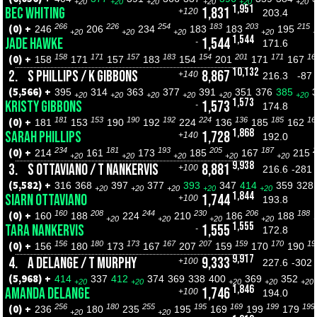
+20
+20
+20
+20
+20
+20
1,951
BEC WHITING
1,831
+120
203.4
266
226
254
183
203
215
(0) +
246
206
234
183
183
195
+20
+20
+20
+20
+
1,544
JADE HAWKE
1,544
-
171.6
158
171
157
183
154
201
171
16
(0) +
158
171
157
183
154
201
171
167
10,132
2.
S PHILLIPS / K GIBBONS
8,867
+140
216.3
-87
(5,566) +
395
314
363
377
391
351
376
385
+20
+20
+20
+20
+20
+20
1,573
KRISTY GIBBONS
1,573
-
174.8
181
153
190
192
224
136
185
16
(0) +
181
153
190
192
224
136
185
162
1,868
SARAH PHILLIPS
1,728
+140
192.0
234
181
193
205
187
2
(0) +
214
161
173
185
167
215
+20
+20
+20
+20
+20
9,938
3.
S OTTAVIANO / T NANKERVIS
8,881
+100
216.6
-281
(5,582) +
316
368
397
377
393
347
414
359
328
+20
+20
+20
+20
+20
1,844
SIARN OTTAVIANO
1,744
+100
193.8
160
208
244
230
206
188
(0) +
160
188
224
210
186
188
+20
+20
+20
+20
1,555
TARA NANKERVIS
1,555
-
172.8
156
180
173
167
207
159
170
19
(0) +
156
180
173
167
207
159
170
190
9,917
4.
A DELANGE / T MURPHY
9,333
+100
227.6
-302
(5,968) +
414
337
412
374
369
338
400
369
352
+20
+20
+20
+20
+20
1,846
AMANDA DELANGE
1,746
+100
194.0
256
180
255
195
169
199
199
(0) +
236
180
235
195
169
199
179
+20
+20