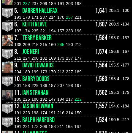
201
237
237
209
189
191
203
198
5.
DARREN HALLIFAX
1,641
205.1
-100
193
178
171
237
214
170
257
221
6.
KEITH NEAVE
1,607
200.9
-134
197
174
235
221
194
157
233
196
7.
TERRY BARKER
1,584
198.0
-157
138
209
215
215
160
245
190
212
8.
JOE NERI
1,574
196.8
-167
212
224
200
182
169
173
237
177
9.
DAVID EDWARDS
1,564
195.5
-177
204
189
199
173
170
213
227
189
10.
BARRY DOODS
1,563
195.4
-178
201
158
229
186
187
207
198
197
11.
IAN STRAHAN
1,562
195.3
-179
185
225
180
192
147
194
217
222
12.
JASON NEWMAN
1,557
194.6
-184
191
223
198
174
191
216
214
150
13.
RALPH HARFORD
1,524
190.5
-217
191
221
173
208
188
211
165
167