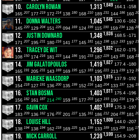
1,649
10.
CAROLYN ROWAN
1,313
164.1
-158
207
219
214
180
210
231
186
20
165
177
172
138
168
189
144
160
1,645
11.
DONNA WALTERS
1,045
130.6
-162
220
204
226
169
199
190
234
20
145
129
151
094
124
115
159
128
1,636
12.
JUSTIN DOWNARD
1,348
168.5
-171
207
231
216
177
181
198
193
23
171
195
180
141
145
162
157
197
1,632
13.
TRACEY DE WIT
1,296
162.0
-175
150
216
223
186
233
229
185
21
108
174
181
144
191
187
143
168
1,627
14.
JIM GALATOPOULOS
1,419
177.4
-180
191
231
169
195
183
221
239
19
165
205
143
169
157
195
213
172
1,615
15.
MARIEKE WAASDORP
1,103
137.9
-192
218
191
200
199
216
204
197
19
154
127
136
135
152
140
133
126
1,611
16.
STAN BOSMA
1,403
175.4
-196
182
187
240
185
203
193
216
20
156
161
214
159
177
167
190
179
1,610
17.
GAVIN COX
1,402
175.3
-197
209
162
202
227
161
212
230
20
183
136
176
201
135
186
204
181
1,600
18.
LOUISE HILL
1,152
144.0
-207
194
194
218
225
199
189
209
17
138
138
162
169
143
133
153
116
1,599
19.
MICK CARROLL
1,239
154.9
-208