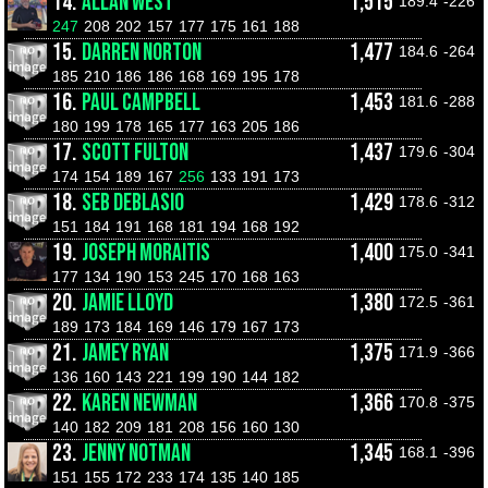
14.
ALLAN WEST
1,515
189.4
-226
247
208
202
157
177
175
161
188
15.
DARREN NORTON
1,477
184.6
-264
185
210
186
186
168
169
195
178
16.
PAUL CAMPBELL
1,453
181.6
-288
180
199
178
165
177
163
205
186
17.
SCOTT FULTON
1,437
179.6
-304
174
154
189
167
256
133
191
173
18.
SEB DEBLASIO
1,429
178.6
-312
151
184
191
168
181
194
168
192
19.
JOSEPH MORAITIS
1,400
175.0
-341
177
134
190
153
245
170
168
163
20.
JAMIE LLOYD
1,380
172.5
-361
189
173
184
169
146
179
167
173
21.
JAMEY RYAN
1,375
171.9
-366
136
160
143
221
199
190
144
182
22.
KAREN NEWMAN
1,366
170.8
-375
140
182
209
181
208
156
160
130
23.
JENNY NOTMAN
1,345
168.1
-396
151
155
172
233
174
135
140
185