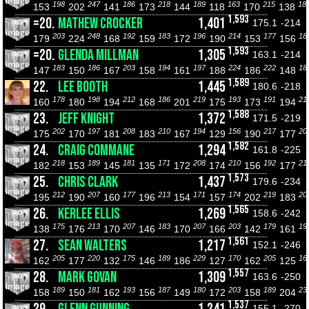
198
247
186
218
189
163
215
18
153
202
141
173
144
118
170
138
1,593
=20.
MATHEW CROCKER
1,401
175.1
-214
203
248
192
183
196
214
177
18
179
224
168
159
172
190
153
156
1,593
=20.
GLENDA MILLMAN
1,305
163.1
-214
183
186
203
194
197
224
222
18
147
150
167
158
161
188
186
148
1,589
22.
LEE BOOTH
1,445
180.6
-218
178
198
212
186
219
193
191
21
160
180
194
168
201
175
173
194
1,588
23.
JEFF KNIGHT
1,372
171.5
-219
202
197
208
210
194
156
217
20
175
170
181
183
167
129
190
177
1,582
24.
CRAIG COMMANE
1,294
161.8
-225
218
189
181
171
208
210
192
21
182
153
145
135
172
174
156
177
1,573
25.
CHRIS CLARK
1,437
179.6
-234
212
207
177
213
171
174
219
20
195
190
160
196
154
157
202
183
1,565
26.
KERLEE ELLIS
1,269
158.6
-242
175
213
207
183
207
203
179
19
138
176
170
146
170
166
142
161
1,561
27.
SEAN WALTERS
1,217
152.1
-246
205
220
175
189
229
170
205
16
162
177
132
146
186
127
162
125
1,557
28.
MARK GOVAN
1,309
163.6
-250
189
181
193
187
180
203
189
23
158
150
162
156
149
172
158
204
1,537
155.1
-270