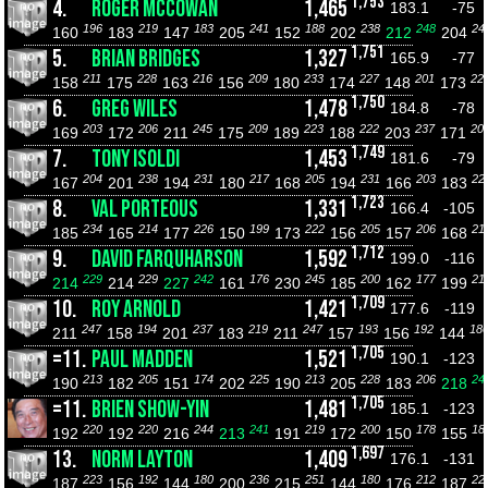
1,753
4.
ROGER MCCOWAN
1,465
183.1
-75
196
219
183
241
188
238
248
24
160
183
147
205
152
202
212
204
1,751
5.
BRIAN BRIDGES
1,327
165.9
-77
211
228
216
209
233
227
201
22
158
175
163
156
180
174
148
173
1,750
6.
GREG WILES
1,478
184.8
-78
203
206
245
209
223
222
237
20
169
172
211
175
189
188
203
171
1,749
7.
TONY ISOLDI
1,453
181.6
-79
204
238
231
217
205
231
203
22
167
201
194
180
168
194
166
183
1,723
8.
VAL PORTEOUS
1,331
166.4
-105
234
214
226
199
222
205
206
21
185
165
177
150
173
156
157
168
1,712
9.
DAVID FARQUHARSON
1,592
199.0
-116
229
229
242
176
245
200
177
21
214
214
227
161
230
185
162
199
1,709
10.
ROY ARNOLD
1,421
177.6
-119
247
194
237
219
247
193
192
18
211
158
201
183
211
157
156
144
1,705
=11.
PAUL MADDEN
1,521
190.1
-123
213
205
174
225
213
228
206
24
190
182
151
202
190
205
183
218
1,705
=11.
BRIEN SHOW-YIN
1,481
185.1
-123
220
220
244
241
219
200
178
18
192
192
216
213
191
172
150
155
1,697
13.
NORM LAYTON
1,409
176.1
-131
223
192
180
236
251
180
212
22
187
156
144
200
215
144
176
187