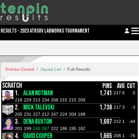
RESULTS - 2023 ATBSOV LABWORKS TOURNAMENT
Entries Closed
Squad List
Full Results
SCRATCH
PINS
AVG
CUT
1.
ALAN NOTMAN
1,741
217.6
0
218
229
213
234
208
215
215
209
2.
MICK TALEVSKI
1,738
217.3
-3
205
231
227
212
247
224
204
188
3.
DENA BUXTON
1,697
212.1
-44
201
199
245
267
222
186
195
182
4.
DAVID COOPER
1,665
208.1
-76