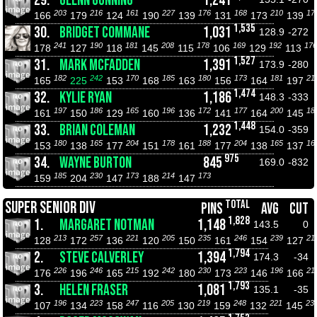
29.
GLENN GUNNING
1,241
203
216
161
227
176
168
210
17
166
179
124
190
139
131
173
139
1,535
30.
BRIDGET COMMANE
1,031
128.9
-272
241
190
181
208
178
169
192
176
178
127
118
145
115
106
129
113
1,527
31.
MARK MCFADDEN
1,391
173.9
-280
182
242
170
185
180
173
181
21
165
225
153
168
163
156
164
197
1,474
32.
KYLIE RYAN
1,186
148.3
-333
197
186
165
196
172
177
200
18
161
150
129
160
136
141
164
145
1,448
33.
BRIAN COLEMAN
1,232
154.0
-359
180
165
204
178
188
204
165
16
153
138
177
151
161
177
138
137
975
34.
WAYNE BURTON
845
169.0
-832
185
230
173
214
173
159
204
147
188
147
TOTAL
SUPER SENIOR DIV
PINS
AVG
CUT
1,828
1.
MARGARET NOTMAN
1,148
143.5
0
213
257
221
205
235
246
239
21
128
172
136
120
150
161
154
127
1,794
2.
STEVE CALVERLEY
1,394
174.3
-34
226
246
215
242
230
223
196
21
176
196
165
192
180
173
146
166
1,793
3.
HELEN FRASER
1,081
135.1
-35
196
223
247
205
219
248
221
23
107
134
158
116
130
159
132
145