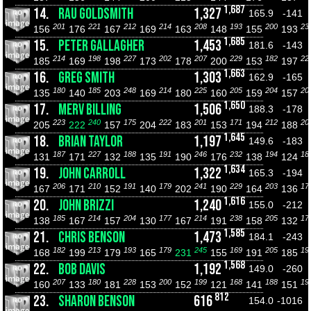
1,687
14.
RAU GOLDSMITH
1,327
165.9
-141
201
221
212
214
208
193
200
23
156
176
167
169
163
148
155
193
1,685
15.
PETER GALLAGHER
1,453
181.6
-143
214
198
227
202
207
229
182
22
185
169
198
173
178
200
153
197
1,663
16.
GREG SMITH
1,303
162.9
-165
180
185
248
214
225
205
204
20
135
140
203
169
180
160
159
157
1,650
17.
MERV BILLING
1,506
188.3
-178
223
240
175
222
201
171
212
20
205
222
157
204
183
153
194
188
1,645
18.
BRIAN TAYLOR
1,197
149.6
-183
187
227
188
191
246
232
194
18
131
171
132
135
190
176
138
124
1,634
19.
JOHN CARROLL
1,322
165.3
-194
206
210
191
179
241
229
203
17
167
171
152
140
202
190
164
136
1,616
20.
JOHN BRIZZI
1,240
155.0
-212
185
214
204
177
214
238
205
17
138
167
157
130
167
191
158
132
1,585
21.
CHRIS BENSON
1,473
184.1
-243
182
213
193
179
245
169
205
19
168
199
179
165
231
155
191
185
1,568
22.
BOB DAVIS
1,192
149.0
-260
207
180
228
200
199
168
188
19
160
133
181
153
152
121
141
151
812
23.
SHARON BENSON
616
154.0
-1016