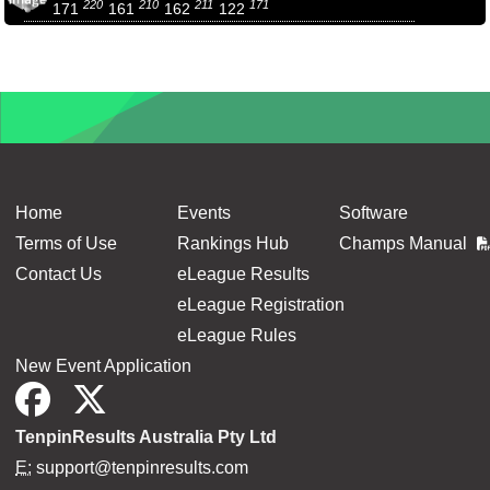
220
210
211
171
171
161
162
122
Home
Events
Software
Terms of Use
Rankings Hub
Champs Manual
Contact Us
eLeague Results
eLeague Registration
eLeague Rules
New Event Application
TenpinResults Australia Pty Ltd
E:
support@tenpinresults.com