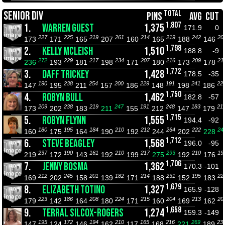
TOTAL
SENIOR DIV
PINS
AVG
CUT
1,807
1.
WARREN GUEST
1,375
171.9
0
227
225
219
261
214
219
242
20
173
171
165
207
160
165
188
146
1,798
2.
KELLY MCLEISH
1,510
188.8
-9
272
229
217
234
207
216
209
21
236
193
181
198
171
180
173
178
1,772
3.
DAFF TRICKEY
1,428
178.5
-35
190
238
254
200
229
191
241
22
147
195
211
157
186
148
198
186
1,750
4.
ROBYN BULL
1,462
182.8
-57
209
238
219
247
191
248
183
21
173
202
183
211
155
212
147
179
1,715
5.
ROBYN FLYNN
1,555
194.4
-92
180
195
184
210
212
264
222
24
160
175
164
190
192
244
202
228
1,712
6.
STEVE BEAGLEY
1,568
196.0
-95
237
190
161
210
217
293
210
19
219
172
143
192
199
275
192
176
1,706
7.
JENNY BOSMA
1,362
170.3
-101
212
245
201
182
214
231
195
22
169
202
158
139
171
188
152
183
1,679
8.
ELIZABETH TOTINO
1,327
165.9
-128
223
186
208
224
215
204
213
20
179
142
164
180
171
160
169
162
1,658
9.
TERRAL SILCOX-ROGERS
1,274
159.3
-149
195
172
194
210
165
216
269
23
147
124
146
162
117
168
221
189