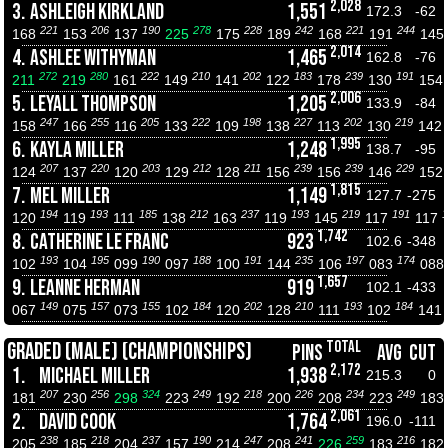
2,028
3.
ASHLEIGH KIRKLAND
1,551
172.3
-62
221
206
190
278
228
242
221
244
168
153
137
225
175
189
168
191
145
2,014
4.
ASHLEE WITHYMAN
1,465
162.8
-76
272
280
222
210
202
183
239
191
211
219
161
149
141
122
178
130
154
2,006
5.
LEYALL THOMPSON
1,205
133.9
-84
247
255
205
222
198
227
202
219
158
166
116
133
109
138
113
130
142
1,995
6.
KAYLA MILLER
1,248
138.7
-95
207
220
203
212
211
239
239
229
124
137
120
129
128
156
156
146
152
1,815
7.
MEL MILLER
1,149
127.7
-275
194
193
185
212
237
193
219
191
1
120
119
111
138
163
119
145
117
117
1,742
8.
CATHERINE LE FRANC
923
102.6
-348
193
195
190
188
191
235
197
174
102
104
099
097
100
144
106
083
088
1,657
9.
LEANNE HERMAN
919
102.1
-433
149
157
155
184
202
210
193
184
067
075
073
102
120
128
111
102
141
TOTAL
GRADED (MALE) (CHAMPIONSHIPS)
PINS
AVG
CUT
2,172
1.
MICHAEL MILLER
1,938
215.3
0
207
256
324
249
218
226
234
249
181
230
298
223
192
200
208
223
183
2,061
2.
DAVID COOK
1,764
196.0
-111
238
218
237
190
247
241
259
216
205
185
204
157
214
208
226
183
182