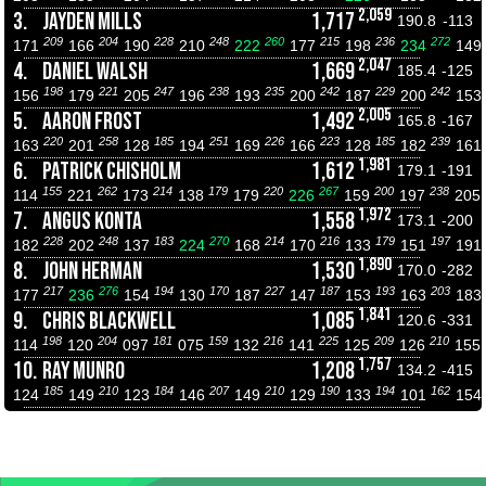
2,059
3.
JAYDEN MILLS
1,717
190.8
-113
209
204
228
248
260
215
236
272
171
166
190
210
222
177
198
234
149
2,047
4.
DANIEL WALSH
1,669
185.4
-125
198
221
247
238
235
242
229
242
156
179
205
196
193
200
187
200
153
2,005
5.
AARON FROST
1,492
165.8
-167
220
258
185
251
226
223
185
239
163
201
128
194
169
166
128
182
161
1,981
6.
PATRICK CHISHOLM
1,612
179.1
-191
155
262
214
179
220
267
200
238
114
221
173
138
179
226
159
197
205
1,972
7.
ANGUS KONTA
1,558
173.1
-200
228
248
183
270
214
216
179
197
182
202
137
224
168
170
133
151
191
1,890
8.
JOHN HERMAN
1,530
170.0
-282
217
276
194
170
227
187
193
203
177
236
154
130
187
147
153
163
183
1,841
9.
CHRIS BLACKWELL
1,085
120.6
-331
198
204
181
159
216
225
209
210
114
120
097
075
132
141
125
126
155
1,757
10.
RAY MUNRO
1,208
134.2
-415
185
210
184
207
210
190
194
162
124
149
123
146
149
129
133
101
154