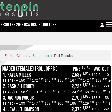
RESULTS - 2023 NSW GRADED ROLLOFF
Entries Closed
Squad List
Full Results
TOTAL
GRADED (FEMALE) (ROLLOFFS )
PINS
AVG
CUT
3,948
1.
KAYLA MILLER
2,537
149.2
0
233
255
231
221
250
225
250
(1,248) +
150
172
148
138
167
142
167
2
3,898
2.
SASKIA TIERNEY
2,725
160.3
-50
227
239
257
231
203
237
192
(1,469) +
158
170
188
162
134
168
123
1
3,890
3.
JACINDA WOODS
2,700
158.8
-58
269
217
237
178
255
199
214
(1,450) +
199
147
167
108
185
129
144
1
3,886
4.
LEYALL THOMPSON
2,373
139.6
-62