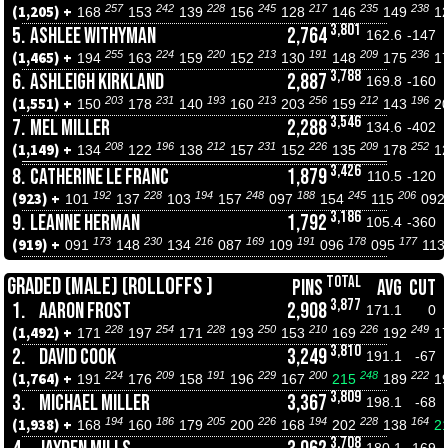
257
242
228
245
217
235
238
(1,205) +
168
153
139
156
128
146
149
1
3,801
5.
ASHLEE WITHYMAN
2,764
162.6
-147
255
224
220
213
191
209
236
(1,465) +
194
163
159
152
130
148
175
1
3,788
6.
ASHLEIGH KIRKLAND
2,887
169.8
-160
203
231
193
213
256
212
196
(1,551) +
150
178
140
160
203
159
143
2
3,546
7.
MEL MILLER
2,288
134.6
-402
208
196
212
231
226
209
252
(1,149) +
134
122
138
157
152
135
178
1
3,426
8.
CATHERINE LE FRANC
1,879
110.5
-120
192
228
194
248
188
245
206
(923) +
101
137
103
157
097
154
115
09
3,186
9.
LEANNE HERMAN
1,792
105.4
-360
173
230
216
169
191
178
177
(919) +
091
148
134
087
109
096
095
11
TOTAL
GRADED (MALE) (ROLLOFFS )
PINS
AVG
CUT
3,877
1.
AARON FROST
2,908
171.1
0
228
254
228
250
210
226
249
(1,492) +
171
197
171
193
153
169
192
1
3,810
2.
DAVID COOK
3,249
191.1
-67
224
209
191
229
200
248
222
(1,764) +
191
176
158
196
167
215
189
1
3,809
3.
MICHAEL MILLER
3,367
198.1
-68
194
186
205
226
194
228
164
(1,938) +
168
160
179
200
168
202
138
2
3,708