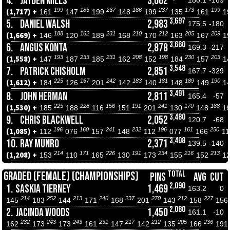
4.
JAYDEN MILLS
3,062
180.1
-169
199
185
237
186
237
173
199
(1,717) +
161
147
199
148
199
135
161
1
3,697
5.
DANIEL WALSH
2,983
175.5
-180
188
162
231
210
212
205
209
(1,669) +
146
120
189
168
170
163
167
1
3,660
6.
ANGUS KONTA
2,878
169.3
-217
193
233
231
208
198
230
203
(1,558) +
147
187
185
162
152
184
157
1
3,548
7.
PATRICK CHISHOLM
2,851
167.7
-329
225
167
242
183
181
189
190
(1,612) +
184
126
201
142
140
148
149
1
3,491
8.
JOHN HERMAN
2,811
165.4
-57
225
228
156
191
241
170
188
(1,530) +
185
188
116
151
201
130
148
1
3,480
9.
CHRIS BLACKWELL
2,052
120.7
-68
196
160
241
232
196
161
250
(1,085) +
112
076
157
148
112
077
166
1
3,408
10.
RAY MUNRO
2,371
139.5
-140
214
171
226
191
234
216
213
(1,208) +
153
110
165
130
173
155
152
1
TOTAL
GRADED (FEMALE) (CHAMPIONSHIPS)
PINS
AVG
CUT
2,090
1.
SASKIA TIERNEY
1,469
163.2
0
214
252
213
240
237
270
212
227
145
183
144
171
168
201
143
158
156
2,080
2.
JACINDA WOODS
1,450
161.1
-10
232
243
243
231
217
212
205
236
162
173
173
161
147
142
135
166
191