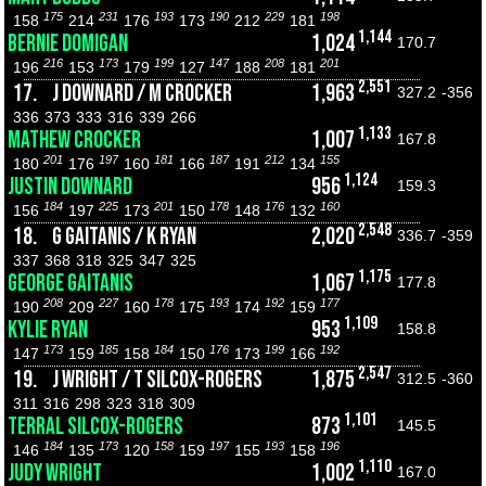
175
231
193
190
229
198
158
214
176
173
212
181
1,144
BERNIE DOMIGAN
1,024
170.7
216
173
199
147
208
201
196
153
179
127
188
181
2,551
17.
J DOWNARD / M CROCKER
1,963
327.2
-356
336
373
333
316
339
266
1,133
MATHEW CROCKER
1,007
167.8
201
197
181
187
212
155
180
176
160
166
191
134
1,124
JUSTIN DOWNARD
956
159.3
184
225
201
178
176
160
156
197
173
150
148
132
2,548
18.
G GAITANIS / K RYAN
2,020
336.7
-359
337
368
318
325
347
325
1,175
GEORGE GAITANIS
1,067
177.8
208
227
178
193
192
177
190
209
160
175
174
159
1,109
KYLIE RYAN
953
158.8
173
185
184
176
199
192
147
159
158
150
173
166
2,547
19.
J WRIGHT / T SILCOX-ROGERS
1,875
312.5
-360
311
316
298
323
318
309
1,101
TERRAL SILCOX-ROGERS
873
145.5
184
173
158
197
193
196
146
135
120
159
155
158
1,110
JUDY WRIGHT
1,002
167.0