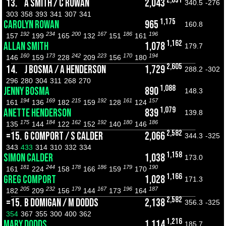
13.
A SMITH / C ROWAN
2,043
340.5
-276
303
358
393
341
307
341
1,175
CAROLYN ROWAN
965
160.8
192
234
200
167
186
196
157
199
165
132
151
161
1,162
ALLAN SMITH
1,078
179.7
160
173
242
223
170
194
146
159
228
209
156
180
2,605
14.
J BOSMA / A HENDERSON
1,729
288.2
-302
296
280
304
311
268
270
1,088
JENNY BOSMA
890
148.3
194
169
215
192
161
157
161
136
182
159
128
124
1,079
ANETTE HENDERSON
839
139.8
175
184
162
192
180
186
135
144
122
152
140
146
2,582
=15.
G COMPORT / S CALDER
2,066
344.3
-325
343
433
314
310
332
334
1,158
SIMON CALDER
1,038
173.0
181
244
178
186
179
190
161
224
158
166
159
170
1,166
GREG COMPORT
1,028
171.3
205
232
179
167
196
187
182
209
156
144
173
164
2,582
=15.
B DOMIGAN / M DODDS
2,138
356.3
-325
354
367
355
300
400
362
1,216
MARY DODDS
1,114
185.7