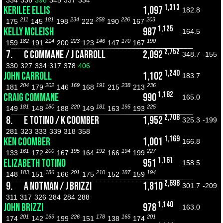
334
336
398
345
337
334
1,313
KERILEE ELLIS
1,097
182.8
211
181
234
258
226
203
175
145
198
222
190
167
1,125
KELLY MCLEISH
987
164.5
182
214
223
146
170
190
159
191
200
123
147
167
2,752
7.
C COMMANE / J CARROLL
2,092
348.7
-155
330
327
334
317
378
406
1,240
JOHN CARROLL
1,102
183.7
204
202
169
191
238
236
181
179
146
168
215
213
1,182
CRAIG COMMANE
990
165.0
181
180
220
181
195
225
149
148
188
149
163
193
2,708
8.
E TOTINO / K COOMBER
1,952
325.3
-199
281
323
333
339
318
358
1,169
KEN COOMBER
1,001
166.8
161
200
195
192
194
227
133
172
167
164
166
199
1,161
ELIZABETH TOTINO
951
158.5
183
186
201
210
187
194
148
151
166
175
152
159
2,698
9.
A NOTMAN / J BRIZZI
1,810
301.7
-209
311
317
326
284
284
288
1,140
JOHN BRIZZI
978
163.0
201
169
226
178
165
201
174
142
199
151
138
174