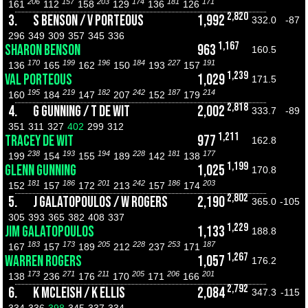
206
157
203
174
181
171
161
112
158
129
136
126
2,820
3.
S BENSON / V PORTEOUS
1,992
332.0
-87
296
349
309
357
345
336
1,167
SHARON BENSON
963
160.5
170
199
196
184
227
191
136
165
162
150
193
157
1,239
VAL PORTEOUS
1,029
171.5
195
219
182
242
187
214
160
184
147
207
152
179
2,818
4.
G GUNNING / T DE WIT
2,002
333.7
-89
351
311
327
402
299
312
1,211
TRACEY DE WIT
977
162.8
238
193
194
228
181
177
199
154
155
189
142
138
1,199
GLENN GUNNING
1,025
170.8
181
186
201
242
186
203
152
157
172
213
157
174
2,802
5.
J GALATOPOULOS / W ROGERS
2,190
365.0
-105
305
393
365
382
408
337
1,229
JIM GALATOPOULOS
1,133
188.8
183
173
205
228
253
187
167
157
189
212
237
171
1,267
WARREN ROGERS
1,057
176.2
173
271
211
205
206
201
138
236
176
170
171
166
2,792
6.
K MCLEISH / K ELLIS
2,084
347.3
-115