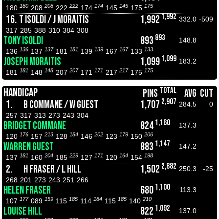
180
208
222
174
145
175
180
208
222
174
145
175
1,992
16.
T ISOLDI / J MORAITIS
1,992
332.0
-509
317
285
388
310
384
308
893
TONY ISOLDI
893
148.8
136
137
181
139
167
133
136
137
181
139
167
133
1,099
JOSEPH MORAITIS
1,099
183.2
181
148
207
171
217
175
181
148
207
171
217
175
TOTAL
HANDICAP
PINS
AVG
CUT
2,907
1.
B COMMANE / W GUEST
1,707
284.5
0
257
317
313
273
243
304
1,160
BRIDGET COMMANE
824
137.3
176
213
184
202
179
206
120
157
128
146
123
150
1,147
WARREN GUEST
883
147.2
181
204
229
171
164
198
137
160
185
127
120
154
2,882
2.
H FRASER / L HILL
1,502
250.3
-25
268
201
273
243
251
266
1,100
HELEN FRASER
680
113.3
177
159
185
184
185
210
107
089
115
114
115
140
1,092
LOUISE HILL
822
137.0