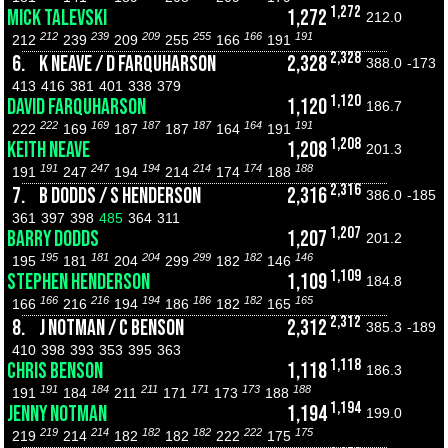
1,272
MICK TALEVSKI
1,272
212.0
212
239
209
255
166
191
212
239
209
255
166
191
2,328
6.
K NEAVE / D FARQUHARSON
2,328
388.0
-173
413
416
381
401
338
379
1,120
DAVID FARQUHARSON
1,120
186.7
222
169
187
187
164
191
222
169
187
187
164
191
1,208
KEITH NEAVE
1,208
201.3
191
247
194
214
174
188
191
247
194
214
174
188
2,316
7.
B DODDS / S HENDERSON
2,316
386.0
-185
361
397
398
485
364
311
1,207
BARRY DODDS
1,207
201.2
195
181
204
299
182
146
195
181
204
299
182
146
1,109
STEPHEN HENDERSON
1,109
184.8
166
216
194
186
182
165
166
216
194
186
182
165
2,312
8.
J NOTMAN / C BENSON
2,312
385.3
-189
410
398
393
353
395
363
1,118
CHRIS BENSON
1,118
186.3
191
184
211
171
173
188
191
184
211
171
173
188
1,194
JENNY NOTMAN
1,194
199.0
219
214
182
182
222
175
219
214
182
182
222
175