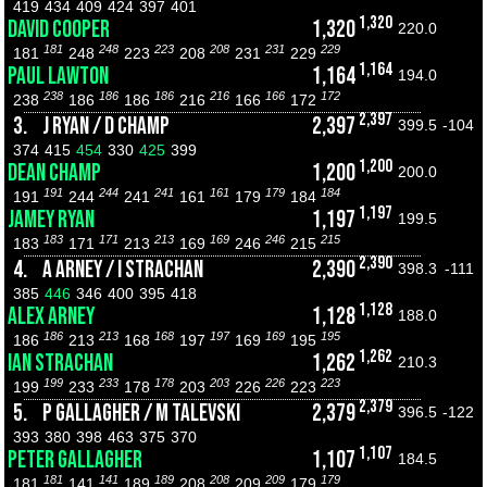
419
434
409
424
397
401
1,320
DAVID COOPER
1,320
220.0
181
248
223
208
231
229
181
248
223
208
231
229
1,164
PAUL LAWTON
1,164
194.0
238
186
186
216
166
172
238
186
186
216
166
172
2,397
3.
J RYAN / D CHAMP
2,397
399.5
-104
374
415
454
330
425
399
1,200
DEAN CHAMP
1,200
200.0
191
244
241
161
179
184
191
244
241
161
179
184
1,197
JAMEY RYAN
1,197
199.5
183
171
213
169
246
215
183
171
213
169
246
215
2,390
4.
A ARNEY / I STRACHAN
2,390
398.3
-111
385
446
346
400
395
418
1,128
ALEX ARNEY
1,128
188.0
186
213
168
197
169
195
186
213
168
197
169
195
1,262
IAN STRACHAN
1,262
210.3
199
233
178
203
226
223
199
233
178
203
226
223
2,379
5.
P GALLAGHER / M TALEVSKI
2,379
396.5
-122
393
380
398
463
375
370
1,107
PETER GALLAGHER
1,107
184.5
181
141
189
208
209
179
181
141
189
208
209
179