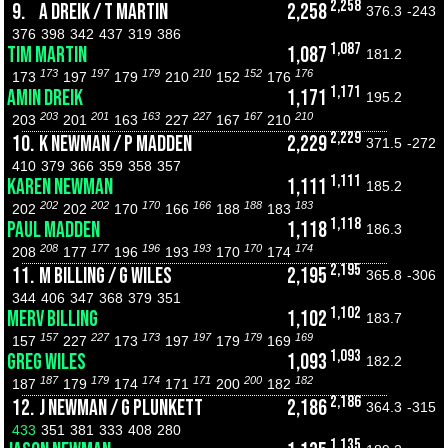
2,258
9.
A DREIK / T MARTIN
2,258
376.3
-243
376
398
342
437
319
386
1,087
TIM MARTIN
1,087
181.2
173
197
179
210
152
176
173
197
179
210
152
176
1,171
AMIN DREIK
1,171
195.2
203
201
163
227
167
210
203
201
163
227
167
210
2,229
10.
K NEWMAN / P MADDEN
2,229
371.5
-272
410
379
366
359
358
357
1,111
KAREN NEWMAN
1,111
185.2
202
202
170
166
188
183
202
202
170
166
188
183
1,118
PAUL MADDEN
1,118
186.3
208
177
196
193
170
174
208
177
196
193
170
174
2,195
11.
M BILLING / G WILES
2,195
365.8
-306
344
406
347
368
379
351
1,102
MERV BILLING
1,102
183.7
157
227
173
197
179
169
157
227
173
197
179
169
1,093
GREG WILES
1,093
182.2
187
179
174
171
200
182
187
179
174
171
200
182
2,186
12.
J NEWMAN / G PLUNKETT
2,186
364.3
-315
433
351
381
333
408
280
1,135