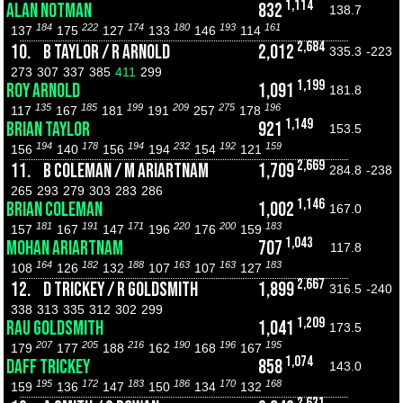
1,114
ALAN NOTMAN
832
138.7
184
222
174
180
193
161
137
175
127
133
146
114
2,684
10.
B TAYLOR / R ARNOLD
2,012
335.3
-223
273
307
337
385
411
299
1,199
ROY ARNOLD
1,091
181.8
135
185
199
209
275
196
117
167
181
191
257
178
1,149
BRIAN TAYLOR
921
153.5
194
178
194
232
192
159
156
140
156
194
154
121
2,669
11.
B COLEMAN / M ARIARTNAM
1,709
284.8
-238
265
293
279
303
283
286
1,146
BRIAN COLEMAN
1,002
167.0
181
191
171
220
200
183
157
167
147
196
176
159
1,043
MOHAN ARIARTNAM
707
117.8
164
182
188
163
163
183
108
126
132
107
107
127
2,667
12.
D TRICKEY / R GOLDSMITH
1,899
316.5
-240
338
313
335
312
302
299
1,209
RAU GOLDSMITH
1,041
173.5
207
205
216
190
196
195
179
177
188
162
168
167
1,074
DAFF TRICKEY
858
143.0
195
172
183
186
170
168
159
136
147
150
134
132
2,631