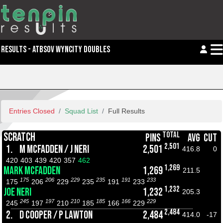
RESULTS - ATBSOV WYNCITY DOUBLES
Entries Closed
Squad List
Full Results
TOTAL
SCRATCH
PINS
AVG
CUT
2,501
1.
M MCFADDEN / J NERI
2,501
416.8
0
420
403
439
420
357
462
1,269
MARK MCFADDEN
1,269
211.5
175
206
229
235
191
233
175
206
229
235
191
233
1,232
JOE NERI
1,232
205.3
245
197
210
185
166
229
245
197
210
185
166
229
2,484
2.
D COOPER / P LAWTON
2,484
414.0
-17