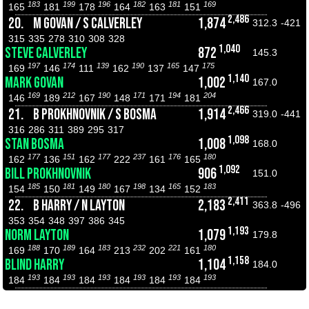
183
199
196
182
181
169
165
181
178
164
163
151
2,486
20.
M GOVAN / S CALVERLEY
1,874
312.3
-421
315
335
278
310
308
328
1,040
STEVE CALVERLEY
872
145.3
197
174
139
190
165
175
169
146
111
162
137
147
1,140
MARK GOVAN
1,002
167.0
169
212
190
171
194
204
146
189
167
148
171
181
2,466
21.
B PROKHNOVNIK / S BOSMA
1,914
319.0
-441
316
286
311
389
295
317
1,098
STAN BOSMA
1,008
168.0
177
151
177
237
176
180
162
136
162
222
161
165
1,092
BILL PROKHNOVNIK
906
151.0
185
181
180
198
165
183
154
150
149
167
134
152
2,411
22.
B HARRY / N LAYTON
2,183
363.8
-496
353
354
348
397
386
345
1,193
NORM LAYTON
1,079
179.8
188
189
183
232
221
180
169
170
164
213
202
161
1,158
BLIND HARRY
1,104
184.0
193
193
193
193
193
193
184
184
184
184
184
184