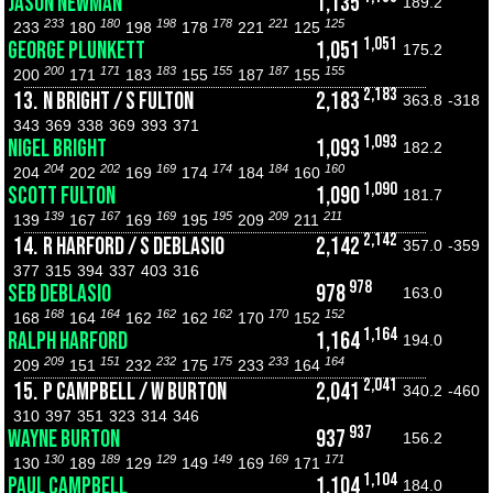
JASON NEWMAN
1,135
189.2
233
180
198
178
221
125
233
180
198
178
221
125
1,051
GEORGE PLUNKETT
1,051
175.2
200
171
183
155
187
155
200
171
183
155
187
155
2,183
13.
N BRIGHT / S FULTON
2,183
363.8
-318
343
369
338
369
393
371
1,093
NIGEL BRIGHT
1,093
182.2
204
202
169
174
184
160
204
202
169
174
184
160
1,090
SCOTT FULTON
1,090
181.7
139
167
169
195
209
211
139
167
169
195
209
211
2,142
14.
R HARFORD / S DEBLASIO
2,142
357.0
-359
377
315
394
337
403
316
978
SEB DEBLASIO
978
163.0
168
164
162
162
170
152
168
164
162
162
170
152
1,164
RALPH HARFORD
1,164
194.0
209
151
232
175
233
164
209
151
232
175
233
164
2,041
15.
P CAMPBELL / W BURTON
2,041
340.2
-460
310
397
351
323
314
346
937
WAYNE BURTON
937
156.2
130
189
129
149
169
171
130
189
129
149
169
171
1,104
PAUL CAMPBELL
1,104
184.0