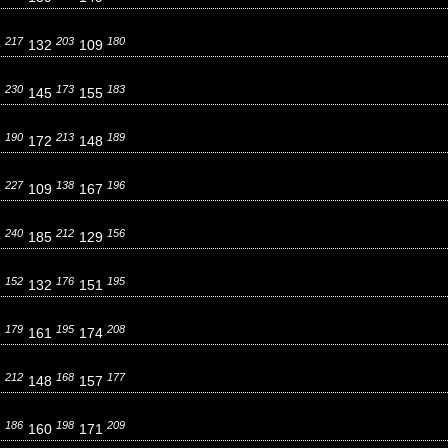
217
203
180
6
132
109
230
173
183
2
145
155
190
213
189
9
172
148
227
138
196
8
109
167
240
212
156
3
185
129
152
176
195
8
132
151
179
195
208
5
161
174
212
168
177
2
148
157
186
198
209
8
160
171