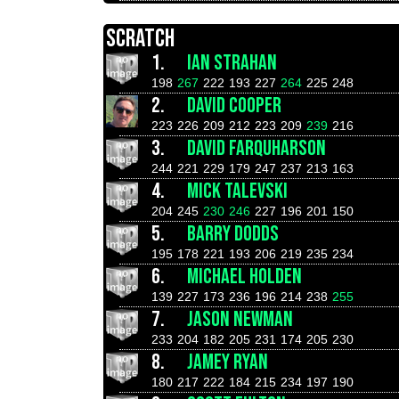
SCRATCH
1.
IAN STRAHAN
198
267
222
193
227
264
225
248
2.
DAVID COOPER
223
226
209
212
223
209
239
216
3.
DAVID FARQUHARSON
244
221
229
179
247
237
213
163
4.
MICK TALEVSKI
204
245
230
246
227
196
201
150
5.
BARRY DODDS
195
178
221
193
206
219
235
234
6.
MICHAEL HOLDEN
139
227
173
236
196
214
238
255
7.
JASON NEWMAN
233
204
182
205
231
174
205
230
8.
JAMEY RYAN
180
217
222
184
215
234
197
190