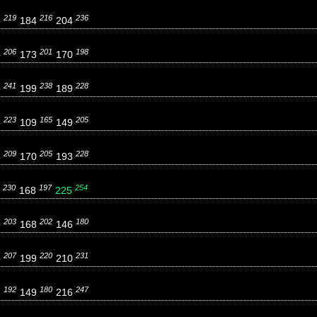
219
216
236
7
184
204
206
201
198
8
173
170
241
238
228
2
199
189
223
165
205
7
109
149
209
205
228
4
170
193
230
197
254
1
168
225
203
202
180
9
168
146
207
220
231
6
199
210
192
180
247
1
149
216