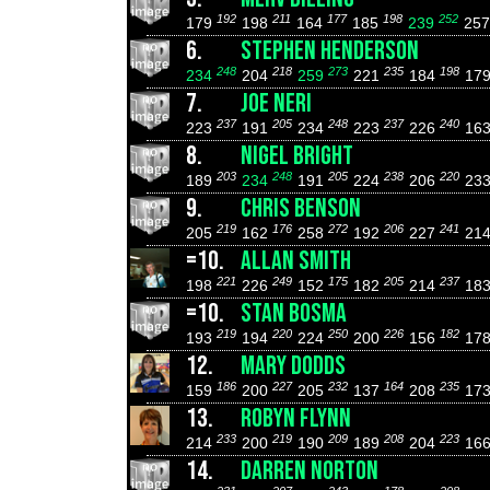
192
211
177
198
252
179
198
164
185
239
25
6.
STEPHEN HENDERSON
248
218
273
235
198
234
204
259
221
184
17
7.
JOE NERI
237
205
248
237
240
223
191
234
223
226
16
8.
NIGEL BRIGHT
203
248
205
238
220
189
234
191
224
206
23
9.
CHRIS BENSON
219
176
272
206
241
205
162
258
192
227
21
=10.
ALLAN SMITH
221
249
175
205
237
198
226
152
182
214
18
=10.
STAN BOSMA
219
220
250
226
182
193
194
224
200
156
17
12.
MARY DODDS
186
227
232
164
235
159
200
205
137
208
17
13.
ROBYN FLYNN
233
219
209
208
223
214
200
190
189
204
16
14.
DARREN NORTON