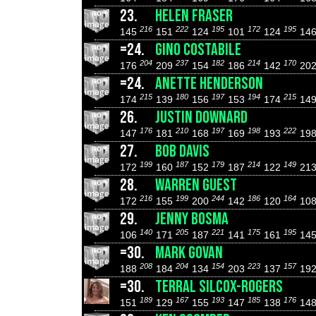
23.
HELEN FRASER
216
222
195
172
195
145
151
124
101
124
14
=24.
GINO COSTABILE
204
237
182
214
170
176
209
154
186
142
20
=24.
ANETTE HENDERSON
215
180
197
194
215
174
139
156
153
174
14
26.
JUSTIN DOWNARD
176
210
197
198
222
147
181
168
169
193
19
27.
BOB DAVIS
199
187
179
214
149
172
160
152
187
122
21
28.
WARREN GUEST
216
199
244
186
164
172
155
200
142
120
10
29.
JENNY BOSMA
140
205
221
175
195
106
171
187
141
161
14
=30.
MARK GOVAN
208
204
154
223
157
188
184
134
203
137
19
=30.
TERRAL SILCOX-ROGERS
189
167
193
185
176
151
129
155
147
138
14