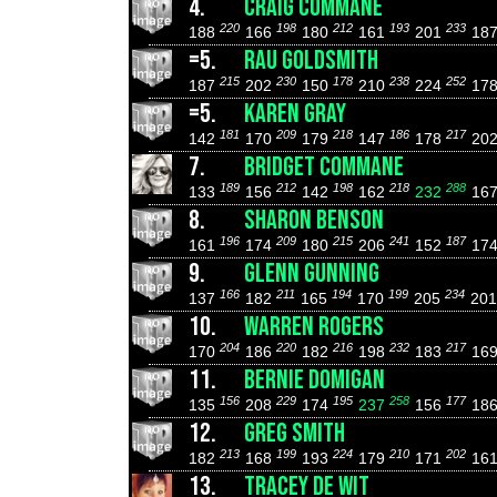
4.
CRAIG COMMANE
220
198
212
193
233
188
166
180
161
201
18
=5.
RAU GOLDSMITH
215
230
178
238
252
187
202
150
210
224
17
=5.
KAREN GRAY
181
209
218
186
217
142
170
179
147
178
20
7.
BRIDGET COMMANE
189
212
198
218
288
133
156
142
162
232
16
8.
SHARON BENSON
196
209
215
241
187
161
174
180
206
152
17
9.
GLENN GUNNING
166
211
194
199
234
137
182
165
170
205
20
10.
WARREN ROGERS
204
220
216
232
217
170
186
182
198
183
16
11.
BERNIE DOMIGAN
156
229
195
258
177
135
208
174
237
156
18
12.
GREG SMITH
213
199
224
210
202
182
168
193
179
171
16
13.
TRACEY DE WIT