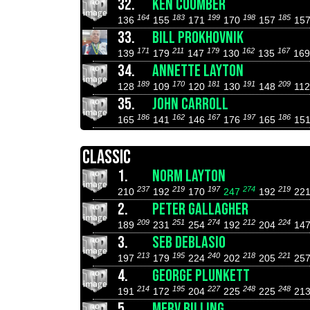
32.
KEN COOMBER
164
183
199
198
185
136
155
171
170
157
15
33.
BILL PROKHOVNIK
171
211
179
162
167
139
179
147
130
135
16
34.
ANNETTE LAYTON
189
170
181
191
209
128
109
120
130
148
11
35.
JOHN CARROLL
186
162
167
197
186
165
141
146
176
165
15
CLASSIC
1.
NORM LAYTON
237
219
197
274
219
210
192
170
247
192
22
2.
PETER GALLAGHER
209
251
274
212
224
189
231
254
192
204
14
3.
SEB DEBLASIO
213
195
240
218
221
197
179
224
202
205
25
4.
GEORGE PLUNKETT
214
195
227
248
248
191
172
204
225
225
21
5.
MERV BILLING