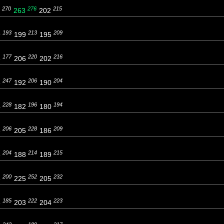
270
276
215
7
263
202
193
213
209
9
199
195
177
220
216
3
206
202
247
206
204
3
192
190
228
196
194
4
182
180
206
228
209
3
205
186
204
214
215
8
188
189
200
252
232
3
225
205
185
222
223
6
203
204