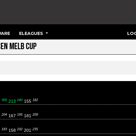
ARE
ELEAGUES
LOG
SEN MELB CUP
305
240
182
8
213
155
204
195
209
6
167
181
183
192
235
9
158
201