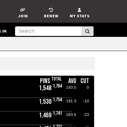
JOIN
RENEW
MY STATS
 IN
TOTAL
PINS
AVG
CUT
1,764
1,548
193.5
0
1,754
1,530
191.3
-10
1,741
1,469
183.6
-23
1,727