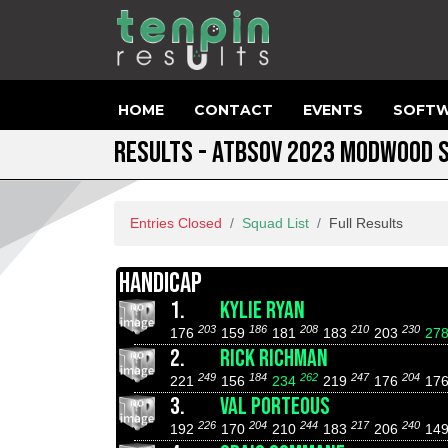
HOME
CONTACT
EVENTS
SOFTW
RESULTS - ATBSOV 2023 MODWOOD 
Entries Closed
Squad List
Full Results
HANDICAP
1.
KYLIE RYAN
203
186
208
210
230
176
159
181
183
203
27
2.
RICK RICHMAN
249
184
262
247
204
221
156
234
219
176
17
3.
VAL PORTEOUS
226
204
244
217
240
192
170
210
183
206
14