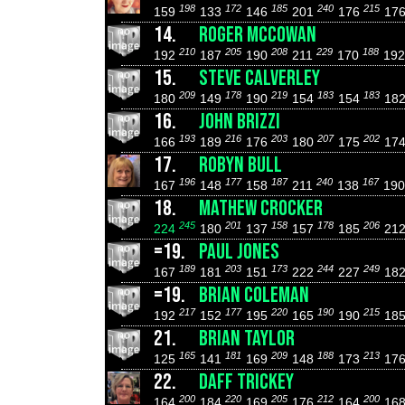
198
172
185
240
215
159
133
146
201
176
17
14.
ROGER MCCOWAN
210
205
208
229
188
192
187
190
211
170
19
15.
STEVE CALVERLEY
209
178
219
183
183
180
149
190
154
154
18
16.
JOHN BRIZZI
193
216
203
207
202
166
189
176
180
175
17
17.
ROBYN BULL
196
177
187
240
167
167
148
158
211
138
19
18.
MATHEW CROCKER
245
201
158
178
206
224
180
137
157
185
21
=19.
PAUL JONES
189
203
173
244
249
167
181
151
222
227
18
=19.
BRIAN COLEMAN
217
177
220
190
215
192
152
195
165
190
18
21.
BRIAN TAYLOR
165
181
209
188
213
125
141
169
148
173
17
22.
DAFF TRICKEY
200
220
205
212
200
164
184
169
176
164
16