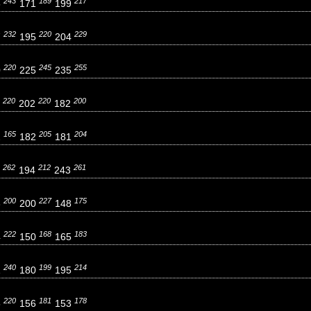
243
189
217
5
171
199
232
220
229
7
195
204
220
245
255
0
225
235
220
220
200
2
202
182
165
205
204
2
182
181
262
212
261
4
194
243
200
227
175
3
200
148
222
168
183
4
150
165
240
199
214
1
180
195
220
181
178
5
156
153