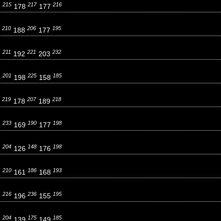
215
217
216
6
178
177
210
206
195
2
188
177
211
221
232
2
192
203
201
225
185
4
198
158
219
207
218
0
178
189
233
190
198
2
169
177
204
148
198
2
126
176
210
186
193
5
161
168
216
236
195
6
196
155
204
175
185
8
139
149