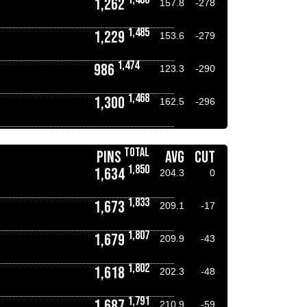
1,262
157.8
-278
1,485
1,229
153.6
-279
1,474
986
123.3
-290
1,468
1,300
162.5
-296
TOTAL
PINS
AVG
CUT
1,850
1,634
204.3
0
1,833
1,673
209.1
-17
1,807
1,679
209.9
-43
1,802
1,618
202.3
-48
1,791
1,687
210.9
-59