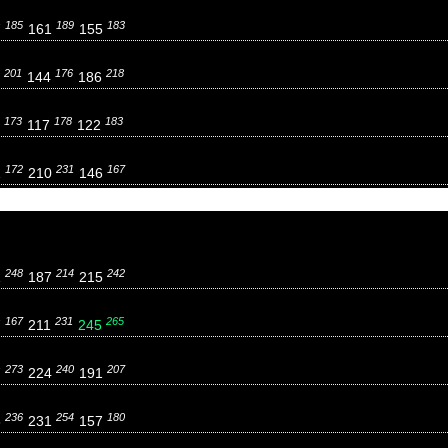
185
189
183
7
161
155
201
176
218
9
144
186
173
178
183
2
117
122
172
231
167
1
210
146
248
214
242
1
187
215
167
231
265
7
211
245
273
240
207
7
224
191
236
254
180
3
231
157