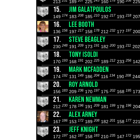
231
207
243
178
208
213
189
225
160
190
22
15.
JIM GALATPOULOS
174
208
210
217
218
149
183
185
192
193
20
16.
LEE BOOTH
156
217
178
232
197
136
197
158
212
177
20
17.
STEVE BEAGLEY
248
209
191
200
211
230
191
173
182
193
20
18.
TONY ISOLDI
193
191
225
212
256
170
168
202
189
233
14
19.
MARK MCFADDEN
192
149
204
134
208
174
131
186
116
190
24
20.
ROY ARNOLD
183
236
197
202
195
156
209
170
175
168
17
21.
KAREN NEWMAN
230
196
209
199
196
212
178
191
181
178
20
22.
ALEX ARNEY
186
172
208
201
177
167
153
189
182
158
22
23.
JEFF KNIGHT
197
187
183
235
172
172
162
158
210
147
19