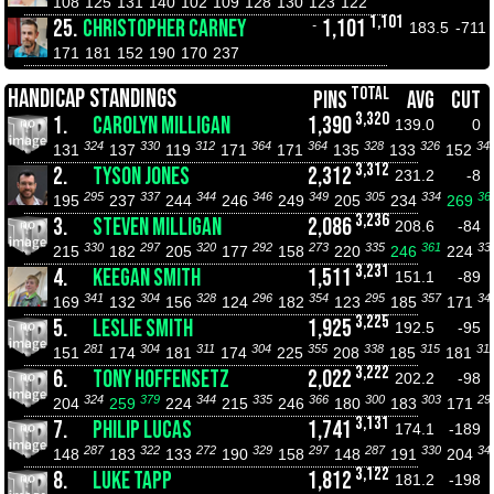
108
125
131
140
102
109
128
130
123
122
1,101
25.
CHRISTOPHER CARNEY
1,101
-
183.5
-711
171
181
152
190
170
237
TOTAL
HANDICAP STANDINGS
PINS
AVG
CUT
3,320
1.
CAROLYN MILLIGAN
1,390
139.0
0
324
330
312
364
364
328
326
34
131
137
119
171
171
135
133
152
3,312
2.
TYSON JONES
2,312
231.2
-8
295
337
344
346
349
305
334
36
195
237
244
246
249
205
234
269
3,236
3.
STEVEN MILLIGAN
2,086
208.6
-84
330
297
320
292
273
335
361
33
215
182
205
177
158
220
246
224
3,231
4.
KEEGAN SMITH
1,511
151.1
-89
341
304
328
296
354
295
357
34
169
132
156
124
182
123
185
171
3,225
5.
LESLIE SMITH
1,925
192.5
-95
281
304
311
304
355
338
315
31
151
174
181
174
225
208
185
181
3,222
6.
TONY HOFFENSETZ
2,022
202.2
-98
324
379
344
335
366
300
303
29
204
259
224
215
246
180
183
171
3,131
7.
PHILIP LUCAS
1,741
174.1
-189
287
322
272
329
297
287
330
34
148
183
133
190
158
148
191
204
3,122
8.
LUKE TAPP
1,812
181.2
-198