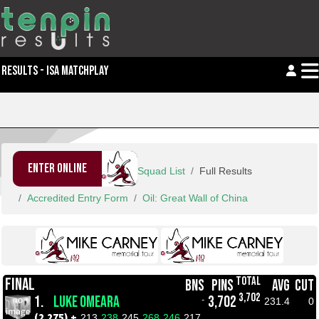
RESULTS - ISA MATCHPLAY
ENTER ONLINE
Squad List
Full Results
Accredited Entry Form
Oil: Great Wall of China
TOTAL
FINAL
BNS
PINS
AVG
CUT
3,702
1.
LUKE OMEARA
3,702
-
231.4
0
(2,275) +
213
238
245
268
246
217