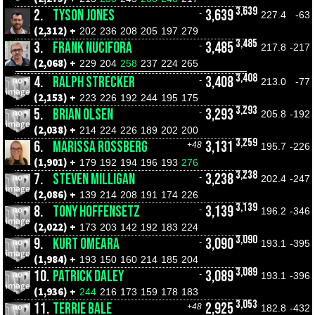
3,639
2.
TYSON JONES
3,639
-
227.4
-63
(2,312) +
202
236
208
205
197
279
3,485
3.
FRANK NUCIFORA
3,485
-
217.8
-217
(2,068) +
229
204
258
237
224
265
3,408
4.
RALPH STRECKER
3,408
-
213.0
-77
(2,153) +
223
226
192
244
195
175
3,293
5.
BRIAN OLSEN
3,293
-
205.8
-192
(2,038) +
214
224
226
189
202
200
3,259
6.
MARISSA ROSSBERG
3,131
+48
195.7
-226
(1,901) +
179
192
194
196
193
276
3,238
7.
STEVEN MILLIGAN
3,238
-
202.4
-247
(2,086) +
139
214
208
191
174
226
3,139
8.
TONY HOFFENSETZ
3,139
-
196.2
-346
(2,022) +
173
203
142
192
183
224
3,090
9.
KURT OMEARA
3,090
-
193.1
-395
(1,984) +
193
150
160
214
185
204
3,089
10.
PATRICK DALEY
3,089
-
193.1
-396
(1,936) +
244
216
173
159
178
183
3,053
11.
TERRIE BALE
2,925
+48
182.8
-432