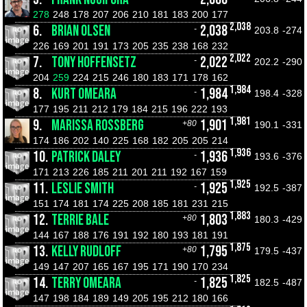
278
248
178
207
206
210
181
183
200
177
2,038
6.
BRIAN OLSEN
2,038
-
203.8
-274
226
169
201
191
173
205
235
238
168
232
2,022
7.
TONY HOFFENSETZ
2,022
-
202.2
-290
204
259
224
215
246
180
183
171
178
162
1,984
8.
KURT OMEARA
1,984
-
198.4
-328
177
195
211
212
179
184
215
196
222
193
1,981
9.
MARISSA ROSSBERG
1,901
+80
190.1
-331
174
186
202
140
225
168
182
205
205
214
1,936
10.
PATRICK DALEY
1,936
-
193.6
-376
171
213
226
185
211
201
211
192
167
159
1,925
11.
LESLIE SMITH
1,925
-
192.5
-387
151
174
181
174
225
208
185
181
231
215
1,883
12.
TERRIE BALE
1,803
+80
180.3
-429
144
167
188
176
191
192
180
193
181
191
1,875
13.
KELLY RUDLOFF
1,795
+80
179.5
-437
149
147
207
165
167
195
171
190
170
234
1,825
14.
TERRY OMEARA
1,825
-
182.5
-487
147
198
184
189
149
205
195
212
180
166