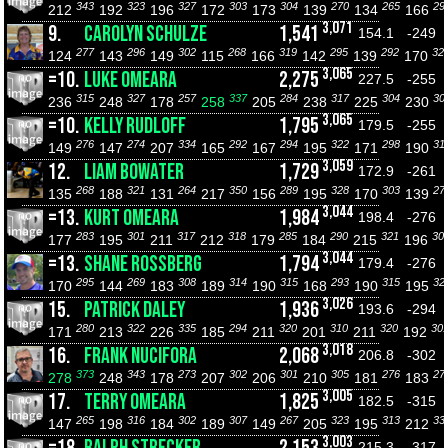
343
323
327
303
304
270
265
29
212
192
196
172
173
139
134
166
3,071
9.
CAROLYN SCHULZE
1,541
154.1
-249
277
296
302
268
319
295
292
32
124
143
149
115
166
142
139
170
3,065
=10.
LUKE OMEARA
2,275
227.5
-255
315
327
257
337
284
317
304
30
236
248
178
258
205
238
225
230
3,065
=10.
KELLY RUDLOFF
1,795
179.5
-255
276
274
334
292
294
322
298
31
149
147
207
165
167
195
171
190
3,059
12.
LIAM BOWATER
1,729
172.9
-261
268
321
264
350
289
328
303
27
135
188
131
217
156
195
170
139
3,044
=13.
KURT OMEARA
1,984
198.4
-276
283
301
317
318
285
290
321
30
177
195
211
212
179
184
215
196
3,044
=13.
SHANE ROSSBERG
1,794
179.4
-276
295
269
308
314
315
293
315
32
170
144
183
189
190
168
190
195
3,026
15.
PATRICK DALEY
1,936
193.6
-294
280
322
335
294
320
310
320
30
171
213
226
185
211
201
211
192
3,018
16.
FRANK NUCIFORA
2,068
206.8
-302
373
343
273
302
301
305
276
27
278
248
178
207
206
210
181
183
3,005
17.
TERRY OMEARA
1,825
182.5
-315
265
316
302
307
267
323
313
33
147
198
184
189
149
205
195
212
3,003
215.3
-317