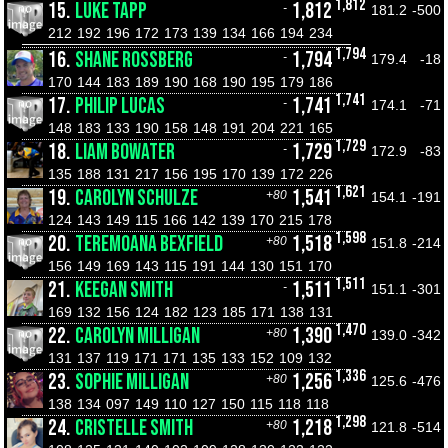
1,812
15.
LUKE TAPP
1,812
-
181.2
-500
212
192
196
172
173
139
134
166
194
234
1,794
16.
SHANE ROSSBERG
1,794
-
179.4
-18
170
144
183
189
190
168
190
195
179
186
1,741
17.
PHILIP LUCAS
1,741
-
174.1
-71
148
183
133
190
158
148
191
204
221
165
1,729
18.
LIAM BOWATER
1,729
-
172.9
-83
135
188
131
217
156
195
170
139
172
226
1,621
19.
CAROLYN SCHULZE
1,541
+80
154.1
-191
124
143
149
115
166
142
139
170
215
178
1,598
20.
TEREMOANA BEXFIELD
1,518
+80
151.8
-214
156
149
169
143
115
191
144
130
151
170
1,511
21.
KEEGAN SMITH
1,511
-
151.1
-301
169
132
156
124
182
123
185
171
138
131
1,470
22.
CAROLYN MILLIGAN
1,390
+80
139.0
-342
131
137
119
171
171
135
133
152
109
132
1,336
23.
SOPHIE MILLIGAN
1,256
+80
125.6
-476
138
134
097
149
110
127
150
115
118
118
1,298
24.
CRISTELLE SMITH
1,218
+80
121.8
-514