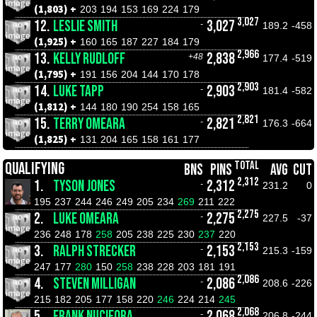
(1,803) +
203
194
153
169
224
179
3,027
12.
LESLIE SMITH
3,027
-
189.2
-458
(1,925) +
160
165
187
227
184
179
2,966
13.
KELLY RUDLOFF
2,838
+48
177.4
-519
(1,795) +
191
156
204
144
170
178
2,903
14.
LUKE TAPP
2,903
-
181.4
-582
(1,812) +
144
180
190
254
158
165
2,821
15.
TERRY OMEARA
2,821
-
176.3
-664
(1,825) +
131
204
165
158
161
177
TOTAL
QUALIFYING
BNS
PINS
AVG
CUT
2,312
1.
TYSON JONES
2,312
-
231.2
0
195
237
244
246
249
205
234
269
211
222
2,275
2.
LUKE OMEARA
2,275
-
227.5
-37
236
248
178
258
205
238
225
230
237
220
2,153
3.
RALPH STRECKER
2,153
-
215.3
-159
247
177
280
150
258
238
228
203
181
191
2,086
4.
STEVEN MILLIGAN
2,086
-
208.6
-226
215
182
205
177
158
220
246
224
214
245
2,068
5.
FRANK NUCIFORA
2,068
-
206.8
-244