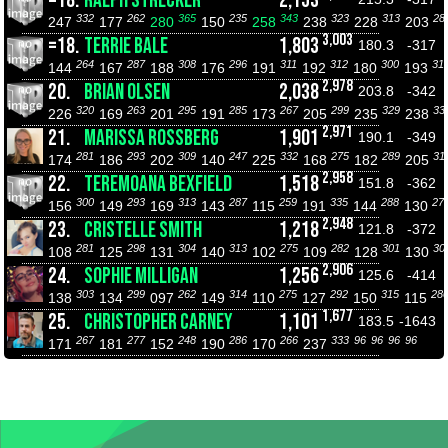
=18.
RALPH STRECKER
2,153
332
262
365
235
343
323
313
28
247
177
280
150
258
238
228
203
3,003
=18.
TERRIE BALE
1,803
180.3
-317
264
287
308
296
311
312
300
31
144
167
188
176
191
192
180
193
2,978
20.
BRIAN OLSEN
2,038
203.8
-342
320
263
295
285
267
299
329
33
226
169
201
191
173
205
235
238
2,971
21.
MARISSA ROSSBERG
1,901
190.1
-349
281
293
309
247
332
275
289
31
174
186
202
140
225
168
182
205
2,958
22.
TEREMOANA BEXFIELD
1,518
151.8
-362
300
293
313
287
259
335
288
27
156
149
169
143
115
191
144
130
2,948
23.
CRISTELLE SMITH
1,218
121.8
-372
281
298
304
313
275
282
301
30
108
125
131
140
102
109
128
130
2,906
24.
SOPHIE MILLIGAN
1,256
125.6
-414
303
299
262
314
275
292
315
28
138
134
097
149
110
127
150
115
1,677
25.
CHRISTOPHER CARNEY
1,101
183.5
-1643
267
277
248
286
266
333
96
96
96
96
171
181
152
190
170
237