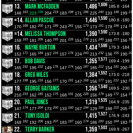
1,606
13.
MARK MCFADDEN
1,486
185.8
-164
163
238
219
198
186
240
148
21
148
223
204
183
171
225
133
199
1,590
=14.
ALLAN PASCOE
1,446
180.8
-180
188
200
189
261
173
191
196
19
170
182
171
243
155
173
178
174
1,590
=14.
MELISSA THOMPSON
1,390
173.8
-180
183
206
165
226
176
240
213
18
158
181
140
201
151
215
188
156
1,586
16.
WAYNE BURTON
1,434
179.3
-184
171
184
216
176
243
232
155
20
152
165
197
157
224
213
136
190
1,571
17.
BOB DAVIS
1,355
169.4
-199
192
222
176
174
187
212
181
22
165
195
149
147
160
185
154
200
1,552
18.
GREG WILES
1,384
173.0
-218
198
216
177
191
168
177
212
21
177
195
156
170
147
156
191
192
1,540
19.
GEORGE GAITANIS
1,356
169.5
-230
233
185
175
191
228
179
172
17
210
162
152
168
205
156
149
154
1,535
20.
PAUL JONES
1,319
164.9
-235
174
204
200
160
194
156
215
23
147
177
173
133
167
129
188
205
1,527
21.
TONY ISOLDI
1,415
176.9
-243
182
206
207
197
174
200
164
19
168
192
193
183
160
186
150
183
1,503
22.
TERRY BARKER
1,359
169.9
-267