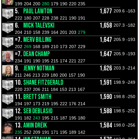
199
204
200
280
179
190
220
235
5.
PAUL LAWTON
1,677
209.6
-163
222
180
207
228
238
221
190
191
6.
MICK TALEVSKI
1,658
207.3
-182
204
210
158
239
164
201
203
279
=7.
MERV BILLING
1,647
205.9
-193
202
269
168
189
210
173
207
229
=7.
DEAN CHAMP
1,647
205.9
-193
234
191
190
195
215
174
221
227
9.
JENNY NOTMAN
1,626
203.3
-214
211
246
213
229
180
200
157
190
10.
SHANE FITZGERALD
1,591
198.9
-249
220
237
206
211
184
153
213
167
11.
BRETT SMITH
1,590
198.8
-250
194
197
173
219
195
222
176
214
12.
SEB DEBLASIO
1,588
198.5
-252
191
182
243
195
215
187
195
180
13.
AMIN DREIK
1,584
198.0
-256
235
252
209
191
171
195
189
142