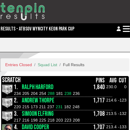
RESULTS - ATBSOV WYNCITY KEON PARK CUP
Entries Closed
Squad List
Full Results
SCRATCH
PINS
AVG
CUT
1.
RALPH HARFORD
1,840
230.0
0
234
205
204
254
288
181
238
236
2.
ANDREW THORPE
1,717
214.6
-123
220
215
173
211
237
231
182
248
3.
SIMOON ELFRING
1,708
213.5
-132
217
216
198
225
218
203
223
208
4.
DAVID COOPER
1,707
213.4
-133