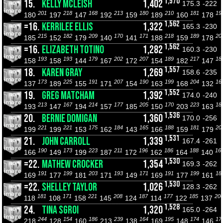
1,570
15.
KELLY MCLEISH
1,402
175.3
-222
201
218
168
213
180
210
181
19
180
197
147
192
159
189
160
178
1,562
=16.
KERRILEE ELLIS
1,322
165.3
-230
215
182
209
170
171
218
189
20
185
152
179
140
141
188
159
178
1,562
=16.
ELIZABETH TOTINO
1,282
160.3
-230
193
193
179
202
207
189
217
18
158
158
144
167
172
154
182
147
1,557
18.
KAREN GRAY
1,269
158.6
-235
173
225
191
207
190
199
204
16
137
189
155
171
154
163
168
132
1,552
19.
GREG MATCHAM
1,392
174.0
-240
213
167
214
177
205
170
223
18
193
147
194
157
185
150
203
163
1,536
20.
BERNIE DOMIGAN
1,360
170.0
-256
221
221
175
184
165
188
181
20
199
199
153
162
143
166
159
179
1,531
21.
JOHN CARROLL
1,339
167.4
-261
190
173
223
211
196
186
188
16
166
149
199
187
172
162
164
140
1,530
=22.
MATHEW CROCKER
1,354
169.3
-262
191
199
203
193
171
191
199
18
169
177
181
171
149
169
177
161
1,530
=22.
SHELLEY TAYLOR
1,026
128.3
-262
181
171
221
208
187
177
185
20
118
108
158
145
124
114
122
137
1,528
24.
TINA SGROI
1,320
165.0
-264
244
154
186
239
164
195
174
17
218
128
160
213
138
169
148
146