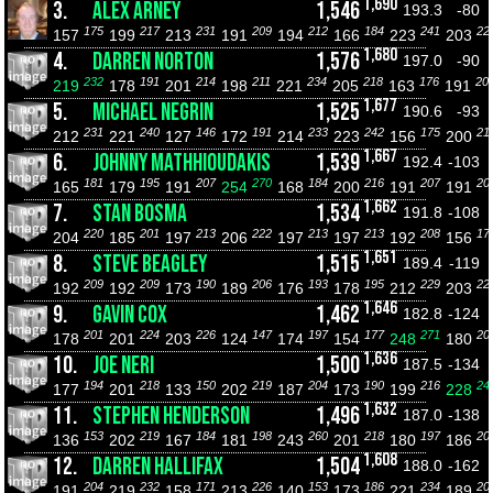
1,690
3.
ALEX ARNEY
1,546
193.3
-80
175
217
231
209
212
184
241
22
157
199
213
191
194
166
223
203
1,680
4.
DARREN NORTON
1,576
197.0
-90
232
191
214
211
234
218
176
20
219
178
201
198
221
205
163
191
1,677
5.
MICHAEL NEGRIN
1,525
190.6
-93
231
240
146
191
233
242
175
21
212
221
127
172
214
223
156
200
1,667
6.
JOHNNY MATHHIOUDAKIS
1,539
192.4
-103
181
195
207
270
184
216
207
20
165
179
191
254
168
200
191
191
1,662
7.
STAN BOSMA
1,534
191.8
-108
220
201
213
222
213
213
208
17
204
185
197
206
197
197
192
156
1,651
8.
STEVE BEAGLEY
1,515
189.4
-119
209
209
190
206
193
195
229
22
192
192
173
189
176
178
212
203
1,646
9.
GAVIN COX
1,462
182.8
-124
201
224
226
147
197
177
271
20
178
201
203
124
174
154
248
180
1,636
10.
JOE NERI
1,500
187.5
-134
194
218
150
219
204
190
216
24
177
201
133
202
187
173
199
228
1,632
11.
STEPHEN HENDERSON
1,496
187.0
-138
153
219
184
198
260
218
197
20
136
202
167
181
243
201
180
186
1,608
12.
DARREN HALLIFAX
1,504
188.0
-162
204
232
171
226
153
186
234
20
191
219
158
213
140
173
221
189