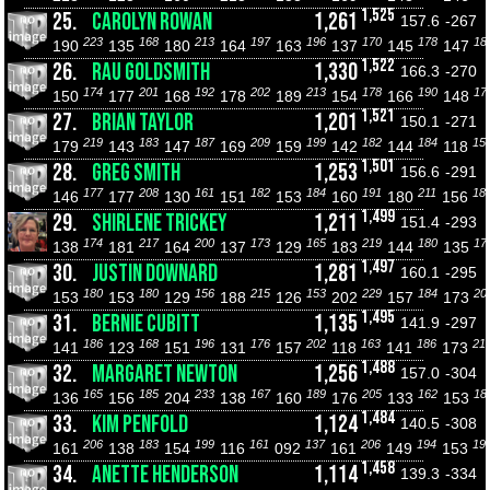
1,525
25.
CAROLYN ROWAN
1,261
157.6
-267
223
168
213
197
196
170
178
18
190
135
180
164
163
137
145
147
1,522
26.
RAU GOLDSMITH
1,330
166.3
-270
174
201
192
202
213
178
190
17
150
177
168
178
189
154
166
148
1,521
27.
BRIAN TAYLOR
1,201
150.1
-271
219
183
187
209
199
182
184
15
179
143
147
169
159
142
144
118
1,501
28.
GREG SMITH
1,253
156.6
-291
177
208
161
182
184
191
211
18
146
177
130
151
153
160
180
156
1,499
29.
SHIRLENE TRICKEY
1,211
151.4
-293
174
217
200
173
165
219
180
17
138
181
164
137
129
183
144
135
1,497
30.
JUSTIN DOWNARD
1,281
160.1
-295
180
180
156
215
153
229
184
20
153
153
129
188
126
202
157
173
1,495
31.
BERNIE CUBITT
1,135
141.9
-297
186
168
196
176
202
163
186
21
141
123
151
131
157
118
141
173
1,488
32.
MARGARET NEWTON
1,256
157.0
-304
165
185
233
167
189
205
162
18
136
156
204
138
160
176
133
153
1,484
33.
KIM PENFOLD
1,124
140.5
-308
206
183
199
161
137
206
194
19
161
138
154
116
092
161
149
153
1,458
34.
ANETTE HENDERSON
1,114
139.3
-334