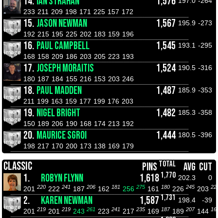
14.
IAN STRAHAN
1,576
197.0
-264
233
211
209
198
171
225
157
172
15.
JASON NEWMAN
1,567
195.9
-273
192
215
195
225
202
183
159
196
16.
PAUL CAMPBELL
1,545
193.1
-295
168
158
209
186
203
205
223
193
17.
JOSEPH MORAITIS
1,524
190.5
-316
180
187
184
155
216
153
203
246
18.
PAUL MADDEN
1,487
185.9
-353
211
199
163
159
177
199
176
203
19.
NIGEL BRIGHT
1,482
185.3
-358
150
189
206
190
168
174
213
192
20.
MAURICE SGROI
1,444
180.5
-396
198
217
170
200
173
138
169
179
TOTAL
CLASSIC
PINS
AVG
CUT
1,770
1.
ROBYN FLYNN
1,618
202.3
0
220
241
206
181
275
180
245
22
201
222
187
162
256
161
226
203
1,731
2.
KAREN NEWMAN
1,587
198.4
-39
219
219
261
241
235
187
207
16
201
201
243
223
217
169
189
144