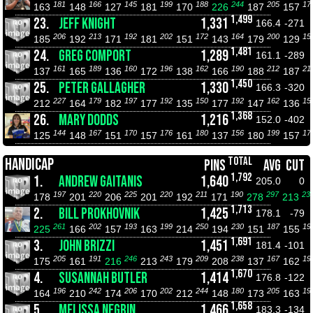
181
166
145
199
188
244
205
17
163
148
127
181
170
226
187
157
1,499
23.
JEFF KNIGHT
1,331
166.4
-271
206
213
192
202
172
164
200
15
185
192
171
181
151
143
179
129
1,481
24.
GREG COMPORT
1,289
161.1
-289
161
189
160
196
162
190
212
21
137
165
136
172
138
166
188
187
1,450
25.
PETER GALLAGHER
1,330
166.3
-320
227
179
197
192
150
192
162
15
212
164
182
177
135
177
147
136
1,368
26.
MARY DODDS
1,216
152.0
-402
144
167
170
176
180
156
199
17
125
148
151
157
161
137
180
157
TOTAL
HANDICAP
PINS
AVG
CUT
1,792
1.
ANDREW GAITANIS
1,640
205.0
0
197
220
225
220
211
190
297
23
178
201
206
201
192
171
278
213
1,713
2.
BILL PROKHOVNIK
1,425
178.1
-79
261
202
193
199
250
230
187
19
225
166
157
163
214
194
151
155
1,691
3.
JOHN BRIZZI
1,451
181.4
-101
205
191
246
243
209
238
167
19
175
161
216
213
179
208
137
162
1,670
4.
SUSANNAH BUTLER
1,414
176.8
-122
196
242
206
202
244
180
205
19
164
210
174
170
212
148
173
163
1,658
5.
MELISSA NEGRIN
1,466
183.3
-134