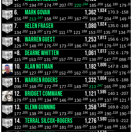
175
218
198
231
244
209
180
20
151
194
174
207
220
185
156
179
1,634
6.
MARK GOVAN
1,362
170.3
-158
190
247
192
181
201
202
238
18
156
213
158
147
167
168
204
149
1,624
7.
HELEN FRASER
1,080
135.0
-168
202
187
241
179
189
221
203
202
134
119
173
111
121
153
135
134
1,613
=8.
WARREN GUEST
1,253
156.6
-179
174
193
220
218
231
193
224
16
129
148
175
173
186
148
179
115
1,613
=8.
DEARNE WHITTEN
1,061
132.6
-179
184
222
200
226
201
207
216
15
115
153
131
157
132
138
147
088
1,606
10.
ALAN NOTMAN
1,182
147.8
-186
204
180
170
205
215
191
212
22
151
127
117
152
162
138
159
176
1,604
11.
WARREN ROGERS
1,332
166.5
-188
132
202
206
211
183
247
199
22
098
168
172
177
149
213
165
190
1,585
12.
BRIDGET COMMANE
1,121
140.1
-207
237
191
192
204
188
199
195
17
179
133
134
146
130
141
137
121
1,582
13.
GLENN GUNNING
1,358
169.8
-210
205
166
169
201
196
209
218
21
177
138
141
173
168
181
190
190
1,580
14.
TERRAL SILCOX-ROGERS
1,276
159.5
-212
160
188
230
219
207
197
186
19
122
150
192
181
169
159
148
155